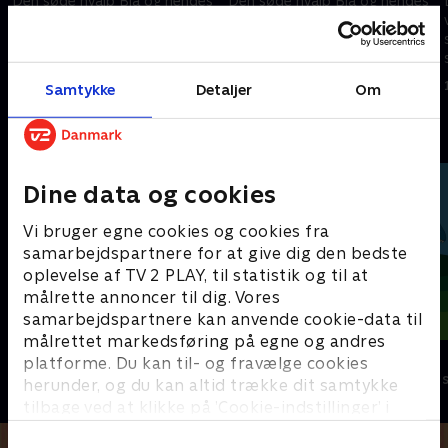
Den søde hvalp Blå og hendes
Den søde hvalp Blå og hendes
ven Josh tager på et sjovt og
ven Josh tager på et sjovt og
spændende eventyr fyldt med
spændende eventyr fyldt med
skrappe gåder, der skal løses.
skrappe gåder, der skal løses.
1. januar 2023 • 21 min
1. januar 2023 • 21 min
Samtykke
Detaljer
Om
Andre så også
Dine data og cookies
Vi bruger egne cookies og cookies fra
samarbejdspartnere for at give dig den bedste
oplevelse af TV 2 PLAY, til statistik og til at
målrette annoncer til dig. Vores
samarbejdspartnere kan anvende cookie-data til
målrettet markedsføring på egne og andres
Mægtige maskiner
Dino Deluxe
platforme. Du kan til- og fravælge cookies
Børneserier • 1 sæsoner
Børneserier • 1
herunder, og du kan altid trække dit samtykke
tilbage ved at klikke på ’Cookie-indstillinger’ i
bunden af siden. Læs mere om hvordan TV 2