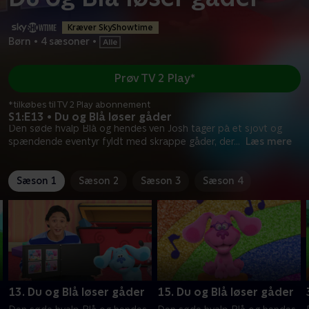
Kræver SkyShowtime
Børn
•
4 sæsoner
•
Prøv TV 2 Play*
*tilkøbes til TV 2 Play abonnement
S1:E13 • Du og Blå løser gåder
Den søde hvalp Blå og hendes ven Josh tager på et sjovt og
spændende eventyr fyldt med skrappe gåder, der
...
Læs mere
Sæson 1
Sæson 2
Sæson 3
Sæson 4
13. Du og Blå løser gåder
15. Du og Blå løser gåder