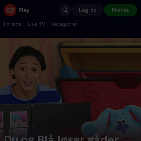
Log ind
Prøv nu
Forside
Live TV
Kategorier
Du og Blå løser gåder