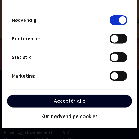
behandler dine oplysninger i
TV 2s privatlivspolitik
.
Samtykkevalg
Nødvendig
Præferencer
Statistik
Marketing
Om Du og Blå løser gåder
Kan du hjælpe Blå og Josh med at løse alverdens
gåder, når I sammen tager på et eventyr?
Acceptér alle
Kun nødvendige cookies
Om TV 2 Play
Kanaler
Priser og abonnement
TV 2