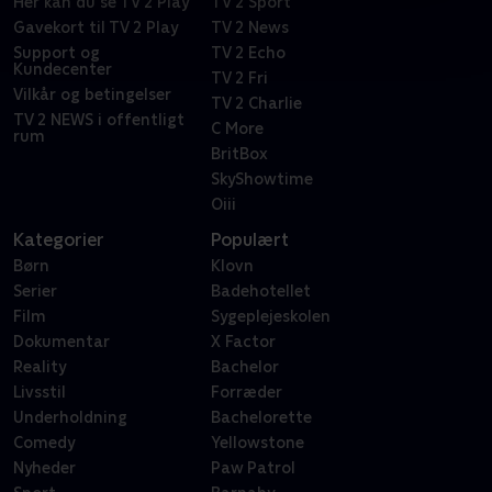
Her kan du se TV 2 Play
TV 2 Sport
Gavekort til TV 2 Play
TV 2 News
Support og
TV 2 Echo
Kundecenter
TV 2 Fri
Vilkår og betingelser
TV 2 Charlie
TV 2 NEWS i offentligt
C More
rum
BritBox
SkyShowtime
Oiii
Kategorier
Populært
Børn
Klovn
Serier
Badehotellet
Film
Sygeplejeskolen
Dokumentar
X Factor
Reality
Bachelor
Livsstil
Forræder
Underholdning
Bachelorette
Comedy
Yellowstone
Nyheder
Paw Patrol