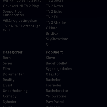
Her kan du se TV 2 Play
TV 2 Sport
Gavekort til TV 2 Play
TV 2 News
Support og
TV 2 Echo
Kundecenter
TV 2 Fri
Vilkår og betingelser
TV 2 Charlie
TV 2 NEWS i offentligt
C More
rum
BritBox
SkyShowtime
Oiii
Kategorier
Populært
Børn
Klovn
Serier
Badehotellet
Film
Sygeplejeskolen
Dokumentar
X Factor
Reality
Bachelor
Livsstil
Forræder
Underholdning
Bachelorette
Comedy
Yellowstone
Nyheder
Paw Patrol