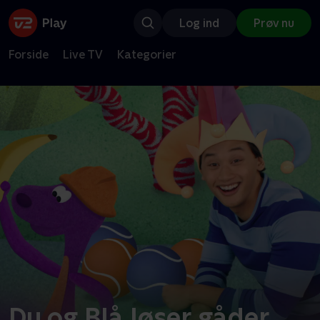
Log ind
Prøv nu
Forside
Live TV
Kategorier
Du og Blå løser gåder