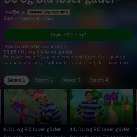
Kræver SkyShowtime
Børn
•
4 sæsoner
•
Prøv TV 2 Play*
*tilkøbes til TV 2 Play abonnement
S1:E8 • Du og Blå løser gåder
Den søde hvalp Blå og hendes ven Josh tager på et sjovt og
spændende eventyr fyldt med skrappe gåder, der
...
Læs mere
Sæson 1
Sæson 2
Sæson 3
Sæson 4
8. Du og Blå løser gåder
11. Du og Blå løser gåder