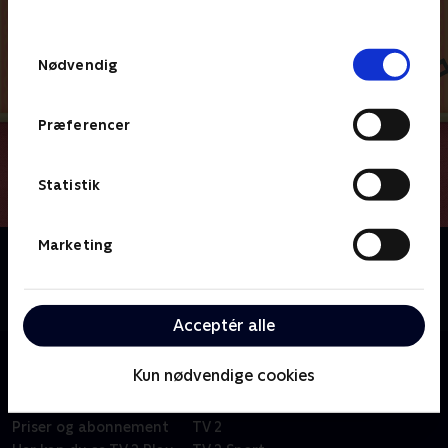
behandler dine oplysninger i
TV 2s privatlivspolitik
.
Samtykkevalg
Nødvendig
Præferencer
Statistik
Marketing
Om Du og Blå løser gåder
Kan du hjælpe Blå og Josh med at løse alverdens
gåder, når I sammen tager på et eventyr?
Acceptér alle
Kun nødvendige cookies
Om TV 2 Play
Kanaler
Priser og abonnement
TV 2