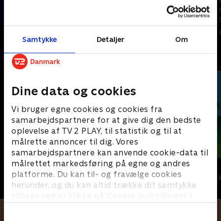
spændende eventyr fyldt med
spændende eventyr fyldt med
skrappe gåder, der skal løses.
skrappe gåder, der skal løses.
1. januar 2023 • 21 min
1. januar 2023 • 21 min
Samtykke
Detaljer
Om
Andre så også
Dine data og cookies
Vi bruger egne cookies og cookies fra
samarbejdspartnere for at give dig den bedste
oplevelse af TV 2 PLAY, til statistik og til at
målrette annoncer til dig. Vores
samarbejdspartnere kan anvende cookie-data til
målrettet markedsføring på egne og andres
Mægtige maskiner
Dino Deluxe
platforme. Du kan til- og fravælge cookies
Børneserier • 1 sæsoner
Børneserier • 1
herunder, og du kan altid trække dit samtykke
tilbage ved at klikke på ’Cookie-indstillinger’ i
bunden af siden. Læs mere om hvordan TV 2
behandler dine oplysninger i