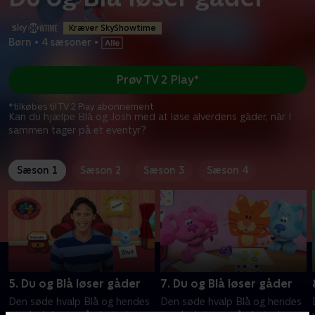
Kræver SkyShowtime
Børn
•
4 sæsoner
•
Prøv TV 2 Play*
*tilkøbes til TV 2 Play abonnement
Kan du hjælpe Blå og Josh med at løse alverdens gåder, når I
sammen tager på et eventyr?
Sæson 1
Sæson 2
Sæson 3
Sæson 4
5. Du og Blå løser gåder
7. Du og Blå løser gåder
Den søde hvalp Blå og hendes
Den søde hvalp Blå og hendes
ven Josh tager på et sjovt og
ven Josh tager på et sjovt og