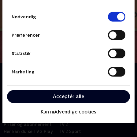
TV 2s privatlivspolitik
.
Samtykkevalg
Nødvendig
Præferencer
Statistik
Om Du og Blå løser gåder
Marketing
Kan du hjælpe Blå og Josh med at løse alverdens
gåder, når I sammen tager på et eventyr?
Acceptér alle
Kun nødvendige cookies
Om TV 2 Play
Kanaler
Priser og abonnement
TV 2
Her kan du se TV 2 Play
TV 2 Sport