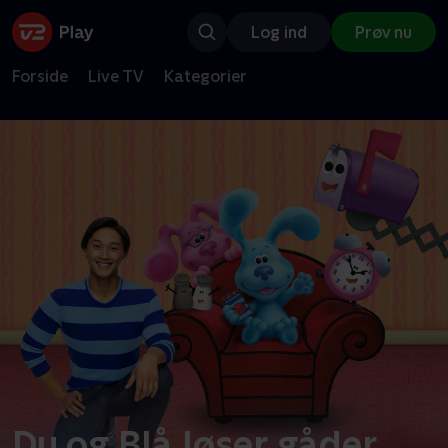
Log ind
Prøv nu
Forside
Live TV
Kategorier
Du og Blå løser gåder