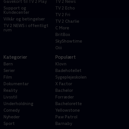
Gavekort til TV 2 Play
TV 2 News
Support og
TV 2 Echo
Kundecenter
TV 2 Fri
Vilkår og betingelser
TV 2 Charlie
TV 2 NEWS i offentligt
C More
rum
BritBox
SkyShowtime
Oiii
Kategorier
Populært
Børn
Klovn
Serier
Badehotellet
Film
Sygeplejeskolen
Dokumentar
X Factor
Reality
Bachelor
Livsstil
Forræder
Underholdning
Bachelorette
Comedy
Yellowstone
Nyheder
Paw Patrol
Sport
Barnaby