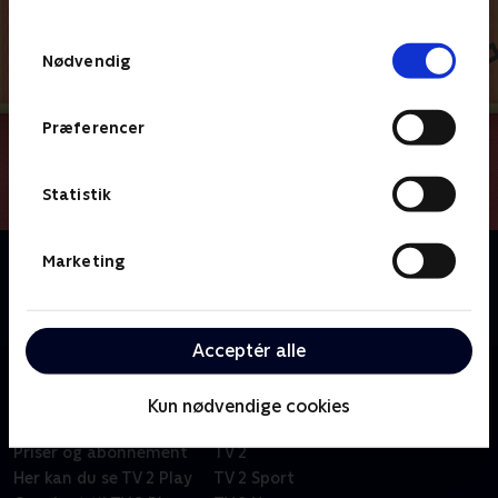
TV 2s privatlivspolitik
.
Samtykkevalg
Nødvendig
Præferencer
Statistik
Om Du og Blå løser gåder
Marketing
Kan du hjælpe Blå og Josh med at løse alverdens
gåder, når I sammen tager på et eventyr?
Acceptér alle
Kun nødvendige cookies
Om TV 2 Play
Kanaler
Priser og abonnement
TV 2
Her kan du se TV 2 Play
TV 2 Sport