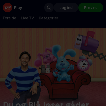
Log ind
Prøv nu
Forside
Live TV
Kategorier
Du og Blå løser gåder