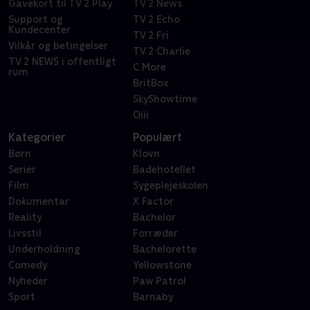
Gavekort til TV 2 Play
TV 2 News
Support og
TV 2 Echo
Kundecenter
TV 2 Fri
Vilkår og betingelser
TV 2 Charlie
TV 2 NEWS i offentligt
C More
rum
BritBox
SkyShowtime
Oiii
Kategorier
Populært
Børn
Klovn
Serier
Badehotellet
Film
Sygeplejeskolen
Dokumentar
X Factor
Reality
Bachelor
Livsstil
Forræder
Underholdning
Bachelorette
Comedy
Yellowstone
Nyheder
Paw Patrol
Sport
Barnaby