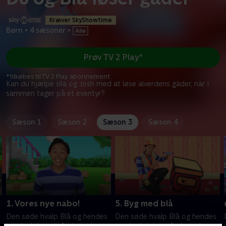
Kræver SkyShowtime
Børn
•
4 sæsoner
•
Prøv TV 2 Play*
*tilkøbes til TV 2 Play abonnement
Kan du hjælpe Blå og Josh med at løse alverdens gåder, når I
sammen tager på et eventyr?
Sæson 1
Sæson 2
Sæson 3
Sæson 4
1. Vores nye nabo!
5. Byg med blå
Den søde hvalp Blå og hendes
Den søde hvalp Blå og hendes
ven Josh tager på et sjovt og
ven Josh tager på et sjovt og