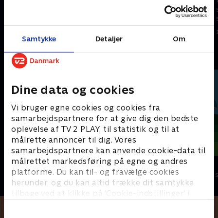
spændende eventyr fyldt med
spændende eventyr fyldt med
skrappe gåder, der skal løses.
skrappe gåder, der skal løses.
1. januar 2023 • 21 min
1. januar 2023 • 21 min
Samtykke
Detaljer
Om
Andre så også
Dine data og cookies
Vi bruger egne cookies og cookies fra
samarbejdspartnere for at give dig den bedste
oplevelse af TV 2 PLAY, til statistik og til at
målrette annoncer til dig. Vores
samarbejdspartnere kan anvende cookie-data til
målrettet markedsføring på egne og andres
Mægtige maskiner
Dino Deluxe
platforme. Du kan til- og fravælge cookies
Børneserier • 1 sæsoner
Børneserier • 1
herunder, og du kan altid trække dit samtykke
tilbage ved at klikke på ’Cookie-indstillinger’ i
bunden af siden. Læs mere om hvordan TV 2
behandler dine oplysninger i