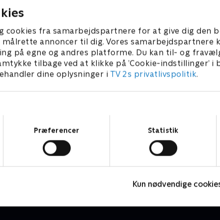
kies
g cookies fra samarbejdspartnere for at give dig den b
l at målrette annoncer til dig. Vores samarbejdspartner
ing på egne og andres platforme. Du kan til- og fravæl
amtykke tilbage ved at klikke på ’Cookie-indstillinger’ i
handler dine oplysninger i
TV 2s privatlivspolitik
.
Samtykkevalg
Præferencer
Statistik
Bjerglægen
S
Drama • 18 sæsoner
D
Kun nødvendige cookie