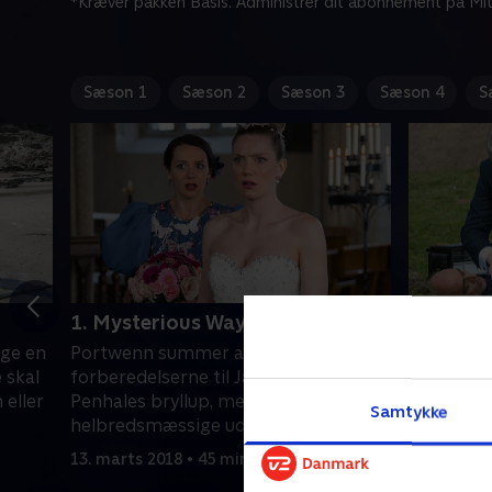
*Kræver pakken Basis. Administrer dit abonnement på Mit
Sæson 1
Sæson 2
Sæson 3
Sæson 4
S
1. Mysterious Ways
2. Sons 
age en
Portwenn summer af aktivitet under
Martin ha
 skal
forberedelserne til Janice og Joe
pubejer K
 eller
Penhales bryllup, men
mistænker
Samtykke
helbredsmæssige udfordringer truer
manden vi
med at spolere festlighederne.
13. marts 2018 • 45 min
14. marts 