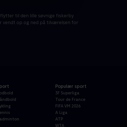
tter til den lille søvnige fiskerby
r vendt op og ned på tilværelsen for
port
Populær sport
odbold
3F Superliga
åndbold
Tour de France
ykling
FIFA VM 2026
ennis
A Liga
adminton
ATP
WTA