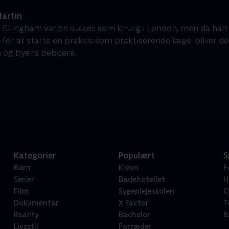
artin
 Ellingham var en succes som kirurg i London, men da han fly
for at starte en praksis som praktiserende læge, bliver de
 og byens beboere.
Kategorier
Populært
S
Børn
Klovn
F
Serier
Badehotellet
H
Film
Sygeplejeskolen
C
Dokumentar
X Factor
T
Reality
Bachelor
B
Livsstil
Forræder