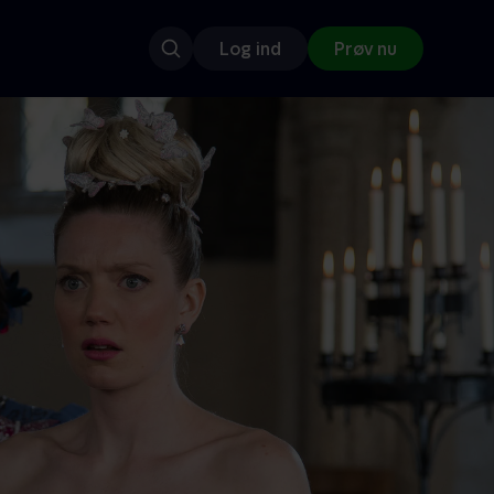
Log ind
Prøv nu