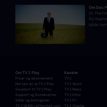
Om Doc M
Dr. Martin
Portwenn 
både ham
Om TV 2 Play
Kanaler
Priser og abonnement
TV 2
Her kan du se TV 2 Play
TV 2 Sport
Gavekort til TV 2 Play
TV 2 News
Support og Kundecenter
TV 2 Echo
Vilkår og betingelser
TV 2 Fri
TV 2 NEWS i offentligt rum
TV 2 Charlie