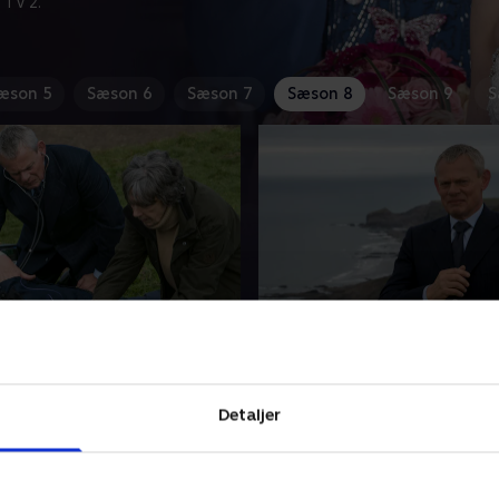
 TV 2.
æson 5
Sæson 6
Sæson 7
Sæson 8
Sæson 9
S
and Lovers
3. Farewell, My Lovely
r travlt med at hjælpe
Martin får sig noget af en
en Hollister, som han
overraskelse, da han opdage
 for igen at drikke, da
Louisa har søgt ind på et ku
Detaljer
ser tegn på leversvigt.
børnebehandling uden hans
2018 • 45 min
15. marts 2018 • 45 min