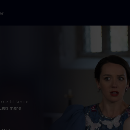
er
ne til Janice
Læs mere