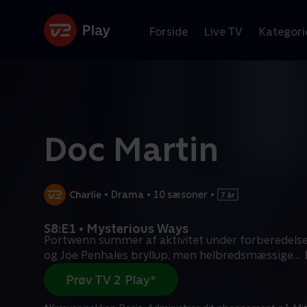
Forside
Live TV
Kategori
Doc Martin
•
Drama
•
10 sæsoner
•
S8:E1 • Mysterious Ways
Portwenn summer af aktivitet under forberedelser
og Joe Penhales bryllup, men helbredsmæssige
...
Prøv TV 2 Play*