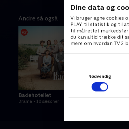
Dine data og coo
Andre så også
Vi bruger egne cookies o
PLAY, til statistik og ti
til målrettet markedsfør
du kan altid trække dit s
mere om hvordan TV 2 be
Nødvendig
Badehotellet
Drama • 10 sæsoner