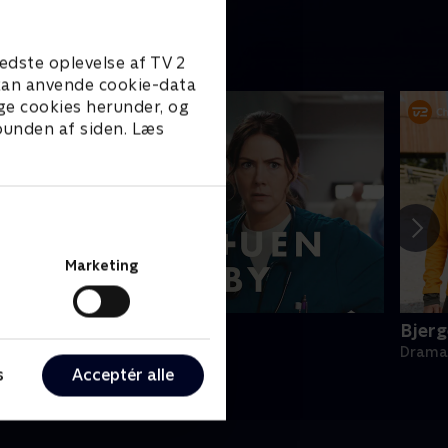
edste oplevelse af TV 2
e kan anvende cookie-data
ge cookies herunder, og
 bunden af siden. Læs
Marketing
kadestuen i Holby
Bjerg
rama • 1 sæsoner
Drama 
s
Acceptér alle