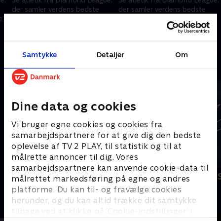
der samler verdens bedste
der samler verdens bedste
e
atletikudøvere i internationale
atletikudøvere i internationale
topstævner, hvor sæsonens
topstævner, hvor sæsonens
point afgør den samlede
point afgør den samlede
23. maj 2026 • 118 min
16. maj 2026 • 117 min
vinder.
vinder.
Samtykke
Detaljer
Om
Andre så også
Dine data og cookies
Vi bruger egne cookies og cookies fra
samarbejdspartnere for at give dig den bedste
oplevelse af TV 2 PLAY, til statistik og til at
målrette annoncer til dig. Vores
samarbejdspartnere kan anvende cookie-data til
Diamond League - Højdepunkter
Vinter-OL -
målrettet markedsføring på egne og andres
Atletik
Snowboard
platforme. Du kan til- og fravælge cookies
herunder, og du kan altid trække dit samtykke
tilbage ved at klikke på ’Cookie-indstillinger’ i