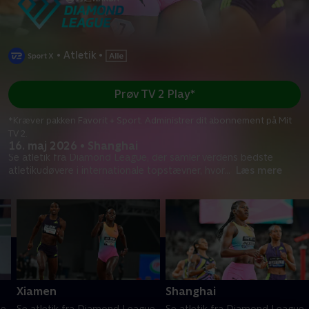
•
Atletik
•
Prøv TV 2 Play*
*Kræver pakken Favorit + Sport. Administrer dit abonnement på Mit
TV 2.
16. maj 2026 • Shanghai
Se atletik fra Diamond League, der samler verdens bedste
atletikudøvere i internationale topstævner, hvor
...
Læs mere
Xiamen
Shanghai
e,
Se atletik fra Diamond League,
Se atletik fra Diamond League,