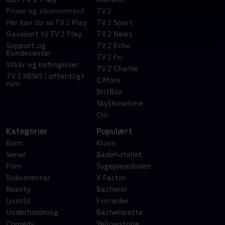
Priser og abonnement
TV 2
Her kan du se TV 2 Play
TV 2 Sport
Gavekort til TV 2 Play
TV 2 News
Support og
TV 2 Echo
Kundecenter
TV 2 Fri
Vilkår og betingelser
TV 2 Charlie
TV 2 NEWS i offentligt
C More
rum
BritBox
SkyShowtime
Oiii
Kategorier
Populært
Børn
Klovn
Serier
Badehotellet
Film
Sygeplejeskolen
Dokumentar
X Factor
Reality
Bachelor
Livsstil
Forræder
Underholdning
Bachelorette
Comedy
Yellowstone