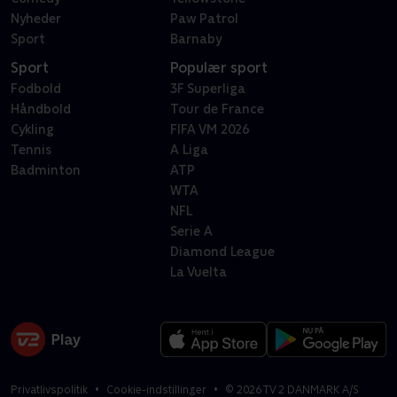
Nyheder
Paw Patrol
Sport
Barnaby
Sport
Populær sport
Fodbold
3F Superliga
Håndbold
Tour de France
Cykling
FIFA VM 2026
Tennis
A Liga
Badminton
ATP
WTA
NFL
Serie A
Diamond League
La Vuelta
Privatlivspolitik
Cookie-indstillinger
©
2026
TV 2 DANMARK A/S