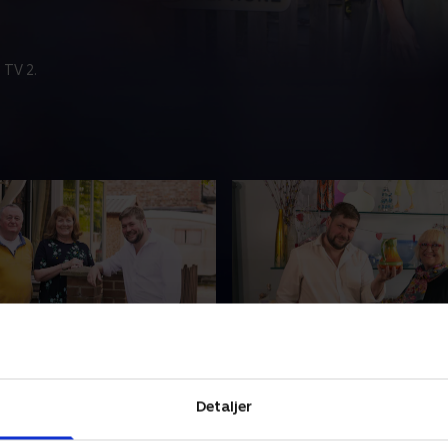
 TV 2.
ulde samleobjekter
3. Store drømme på
auktionshuset
r arvet sin brors hjem,
Detaljer
Pensionisten Val håber på e
gemmer sig flere værdifulde
indbringende oprydning, m
. Angus hjælper også