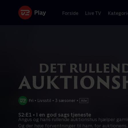
Forside
Live TV
Kategori
•
Livsstil
•
3 sæsoner
•
S2:E1 • I en god sags tjeneste
Angus og hans rullende auktionshus hjælper gamle
Og der høje forventninger til ham, for auktionens
.