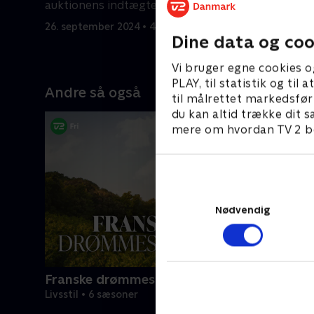
auktionens indtægter går denne gang
ægteparr
til velgørenhed.
deres 4.0
26. september 2024 • 43 min
27. septem
Dine data og coo
Vi bruger egne cookies o
PLAY, til statistik og ti
Andre så også
til målrettet markedsfør
du kan altid trække dit s
mere om hvordan TV 2 be
Nødvendig
Franske drømmeslotte
Livsstil • 6 sæsoner