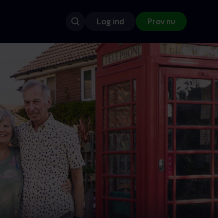
Log ind
Prøv nu