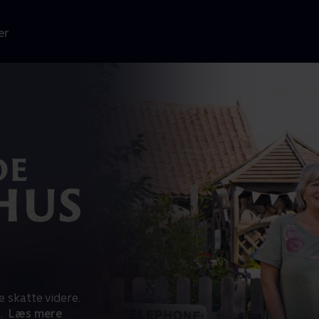
er
 skatte videre.
..
Læs mere