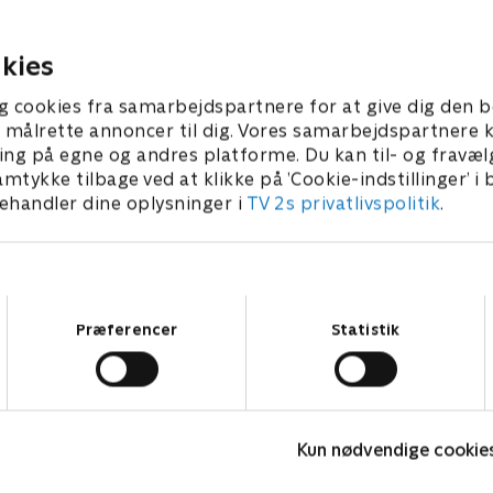
Lyndi og David gerne vil star
et George og Lucy med
liv i Spanien. Angus og hans
00 kunstværker.
ber 2024 • 43 min
klar til at hjælpe.
kies
27. september 2024 • 43 min
g cookies fra samarbejdspartnere for at give dig den b
l at målrette annoncer til dig. Vores samarbejdspartner
ing på egne og andres platforme. Du kan til- og fravæl
amtykke tilbage ved at klikke på ’Cookie-indstillinger’ i
handler dine oplysninger i
TV 2s privatlivspolitik
.
Samtykkevalg
Præferencer
Statistik
Vi drukner i rod UK
D
Kun nødvendige cookie
Livsstil • 6 sæsoner
L