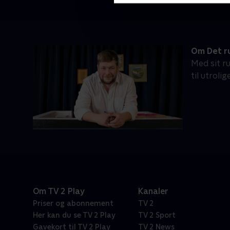
Om Det r
Med sit r
til utrol
Om TV 2 Play
Kanaler
Priser og abonnement
TV 2
Her kan du se TV 2 Play
TV 2 Sport
Gavekort til TV 2 Play
TV 2 News