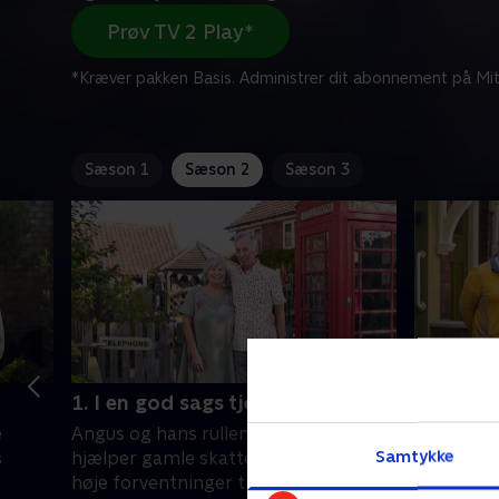
Prøv TV 2 Play*
*Kræver pakken Basis. Administrer dit abonnement på Mit
Sæson 1
Sæson 2
Sæson 3
1. I en god sags tjeneste
2. Stilf
e
Angus og hans rullende auktionshus
Graham ha
Samtykke
s
hjælper gamle skatte videre. Og der
hvor der 
høje forventninger til ham, for
genstande