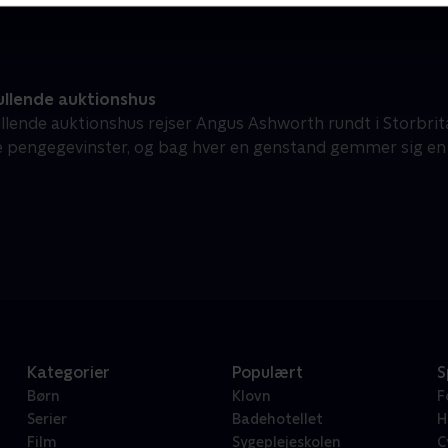
ullende auktionshus
ullende auktionshus rejser Angus Ashworth rundt i Storbri
ige pengegevinster, og bag hver en genstand gemmer sig en 
Kategorier
Populært
S
Børn
Klovn
F
Serier
Badehotellet
H
Film
Sygeplejeskolen
C