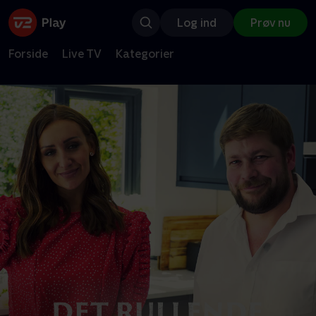
Log ind
Prøv nu
Forside
Live TV
Kategorier