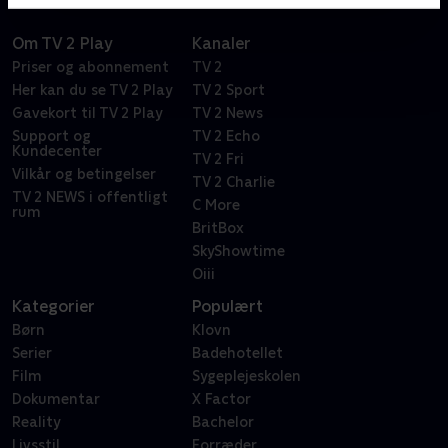
Om TV 2 Play
Kanaler
Priser og abonnement
TV 2
Her kan du se TV 2 Play
TV 2 Sport
Gavekort til TV 2 Play
TV 2 News
Support og
TV 2 Echo
Kundecenter
TV 2 Fri
Vilkår og betingelser
TV 2 Charlie
TV 2 NEWS i offentligt
C More
rum
BritBox
SkyShowtime
Oiii
Kategorier
Populært
Børn
Klovn
Serier
Badehotellet
Film
Sygeplejeskolen
Dokumentar
X Factor
Reality
Bachelor
Livsstil
Forræder