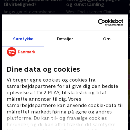
til virkelighed?
og kunstsamling
Angus gør et overraskende
West End-stjernen Claire
fund i komikeren Jon Culshaws
Sweeney gemmer på en
kælder, mens en
overraskelse i sit soveværelse,
skuespillerindes dyrebare
mens Angus’ overtalelsesevner
smykker tiltrækker
kommer på prøve hos ikonet
24. september 2024 • 43 min
25. september 2024 • 43 min
Samtykke
Detaljer
Om
opmærksomhed på auktion.
Christopher Biggins.
Andre så også
Dine data og cookies
Vi bruger egne cookies og cookies fra
samarbejdspartnere for at give dig den bedste
oplevelse af TV 2 PLAY, til statistik og til at
målrette annoncer til dig. Vores
samarbejdspartnere kan anvende cookie-data til
målrettet markedsføring på egne og andres
Franske drømmeslotte
Vi drukner i
platforme. Du kan til- og fravælge cookies
Livsstil • 6 sæsoner
Livsstil • 6 sæs
herunder, og du kan altid trække dit samtykke