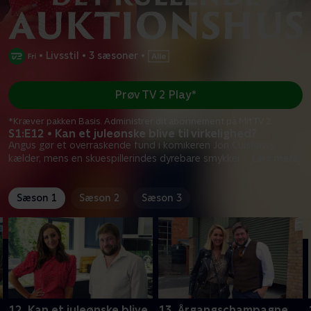
•
Livsstil
•
3 sæsoner
•
Prøv TV 2 Play*
*Kræver pakken Basis. Administrer dit abonnement på Mit TV 2.
S1:E12 • Kan et juleønske blive til virkelighed?
Angus gør et overraskende fund i komikeren Jon Culshaws
kælder, mens en skuespillerindes dyrebare smykker
...
Læs mere
Sæson 1
Sæson 2
Sæson 3
12. Kan et juleønske blive
13. Årgangschampagne