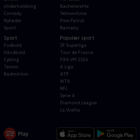
Underholdning
Bachelorette
Comedy
Yellowstone
Nyheder
Paw Patrol
Sport
Barnaby
Sport
Populær sport
Fodbold
3F Superliga
Håndbold
Tour de France
Cykling
FIFA VM 2026
Tennis
A Liga
Badminton
ATP
WTA
NFL
Serie A
Diamond League
La Vuelta