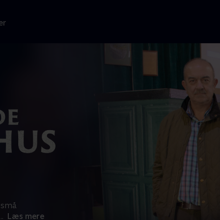
er
m små
...
Læs mere