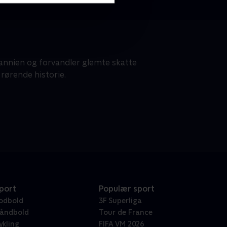
tannien og forvandler glemte skatte
rørende historie.
port
Populær sport
odbold
3F Superliga
åndbold
Tour de France
ykling
FIFA VM 2026