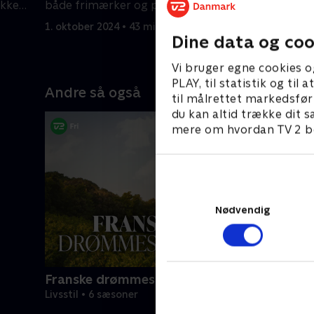
ikke
både frimærker og porcelænsfigurer
smykker t
med på auktion.
give en st
1. oktober 2024 • 43 min
1. oktober
Dine data og coo
Vi bruger egne cookies o
PLAY, til statistik og ti
Andre så også
til målrettet markedsfør
du kan altid trække dit s
mere om hvordan TV 2 be
Nødvendig
Franske drømmeslotte
Livsstil • 6 sæsoner