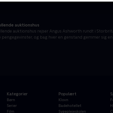
ullende auktionshus
ullende auktionshus rejser Angus Ashworth rundt i Storbri
ige pengegevinster, og bag hver en genstand gemmer sig en 
Kategorier
Populært
S
Børn
Klovn
F
Serier
Badehotellet
H
Film
Sygeplejeskolen
C