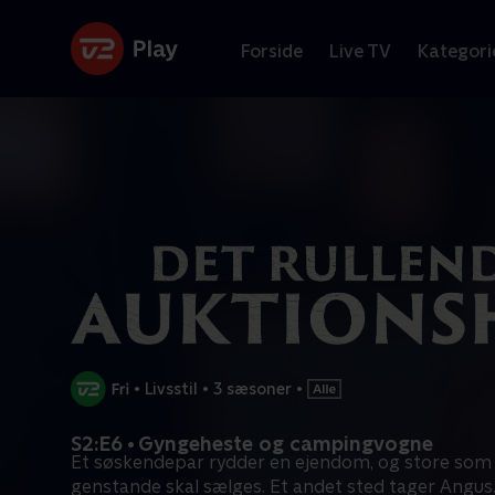
Forside
Live TV
Kategori
•
Livsstil
•
3 sæsoner
•
S2:E6 • Gyngeheste og campingvogne
Et søskendepar rydder en ejendom, og store so
genstande skal sælges. Et andet sted tager Angus