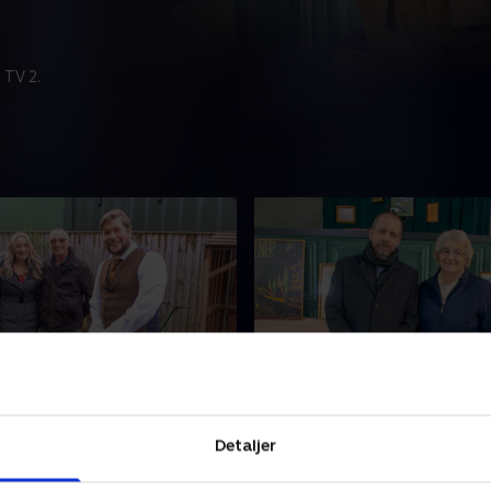
 TV 2.
rimærker til modelbiler
8. Tid til at give slip
har brug for Angus'
Angus hjælper Jean med at 
Detaljer
e til at sortere en enorm
ny ejer til hendes mands sa
Samtidig tager han nogle
legetøjsfly. Kan Angus og h