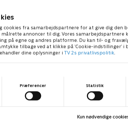
il auktion, som måske kan
hammer skaffe pengene nok
or gevinst.
Phillips drømmerejse?
 2024 • 43 min
2. oktober 2024 • 43 min
kies
g cookies fra samarbejdspartnere for at give dig den b
l at målrette annoncer til dig. Vores samarbejdspartner
ing på egne og andres platforme. Du kan til- og fravæl
amtykke tilbage ved at klikke på ’Cookie-indstillinger’ i
handler dine oplysninger i
TV 2s privatlivspolitik
.
Samtykkevalg
Præferencer
Statistik
Vi drukner i rod UK
D
Kun nødvendige cookie
Livsstil • 6 sæsoner
L