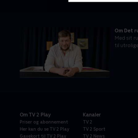
Om Det r
Med sit r
til utrol
Om TV 2 Play
Kanaler
Priser og abonnement
TV 2
Her kan du se TV 2 Play
TV 2 Sport
Gavekort til TV 2 Play
TV 2 News