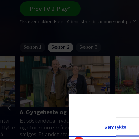
Prøv TV 2 Play*
*Kræver pakken Basis. Administrer dit abonnement på Mit
Sæson 1
Sæson 2
Sæson 3
6. Gyngeheste og campingvogne
7. Fra f
ønter
Et søskendepar rydder en ejendom,
Lorraine 
Samtykke
 flytte
og store som små genstande skal
ekspertis
må
sælges. Et andet sted tager Angus
samling. 