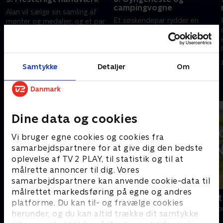
campingvogne
Alan vil sælge sin samling af
Et søskendepar rydder en
mønter og medaljer, og et par
ejendom, og store som små
r
ønsker at flytte til en mindre
genstande skal sælges. Et
bolig, men først må Angus
andet sted tager Angus både
finde købere til deres unikke
30. september 2024 • 43 min
frimærker og porcelænsfigurer
træmøbler.
1. oktober 2024 • 43 min
Samtykke
Detaljer
Om
med på auktion.
Andre så også
Dine data og cookies
Vi bruger egne cookies og cookies fra
samarbejdspartnere for at give dig den bedste
oplevelse af TV 2 PLAY, til statistik og til at
målrette annoncer til dig. Vores
samarbejdspartnere kan anvende cookie-data til
målrettet markedsføring på egne og andres
Franske drømmeslotte
Drømmeslot 
platforme. Du kan til- og fravælge cookies
Livsstil • 6 sæsoner
Livsstil • 1 sæs
herunder, og du kan altid trække dit samtykke