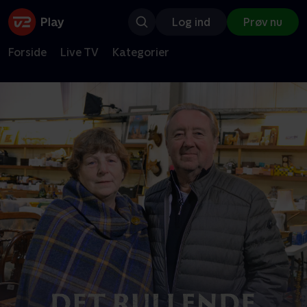
Log ind
Prøv nu
Forside
Live TV
Kategorier