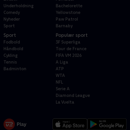
Underholdning
Bachelorette
Comedy
Yellowstone
Nyheder
Paw Patrol
Sport
Barnaby
Sport
Populær sport
Fodbold
3F Superliga
Håndbold
Tour de France
Cykling
FIFA VM 2026
Tennis
A Liga
Badminton
ATP
WTA
NFL
Serie A
Diamond League
La Vuelta