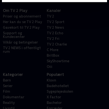
Om TV 2 Play
Kanaler
Priser og abonnement
TV 2
Her kan du se TV 2 Play
TV 2 Sport
Gavekort til TV 2 Play
TV 2 News
Support og
TV 2 Echo
Kundecenter
TV 2 Fri
Vilkår og betingelser
TV 2 Charlie
TV 2 NEWS i offentligt
C More
rum
BritBox
SkyShowtime
Oiii
Kategorier
Populært
Børn
Klovn
Serier
Badehotellet
Film
Sygeplejeskolen
Dokumentar
X Factor
Reality
Bachelor
Livsstil
Forræder