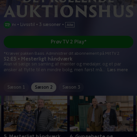
•
Livsstil
•
3 sæsoner
•
Prøv TV 2 Play*
*Kræver pakken Basis. Administrer dit abonnement på Mit TV 2.
S2:E5 • Mesterligt håndværk
Alan vil sælge sin samling af mønter og medaljer, og et par
ønsker at flytte til en mindre bolig, men først må
...
Læs mere
Sæson 1
Sæson 2
Sæson 3
5. Mesterligt håndværk
6. Gyngeheste og