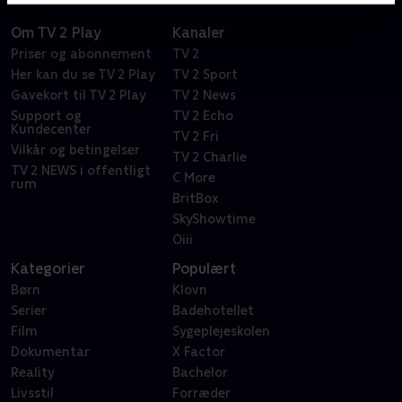
Om TV 2 Play
Kanaler
Priser og abonnement
TV 2
Her kan du se TV 2 Play
TV 2 Sport
Gavekort til TV 2 Play
TV 2 News
Support og
TV 2 Echo
Kundecenter
TV 2 Fri
Vilkår og betingelser
TV 2 Charlie
TV 2 NEWS i offentligt
C More
rum
BritBox
SkyShowtime
Oiii
Kategorier
Populært
Børn
Klovn
Serier
Badehotellet
Film
Sygeplejeskolen
Dokumentar
X Factor
Reality
Bachelor
Livsstil
Forræder