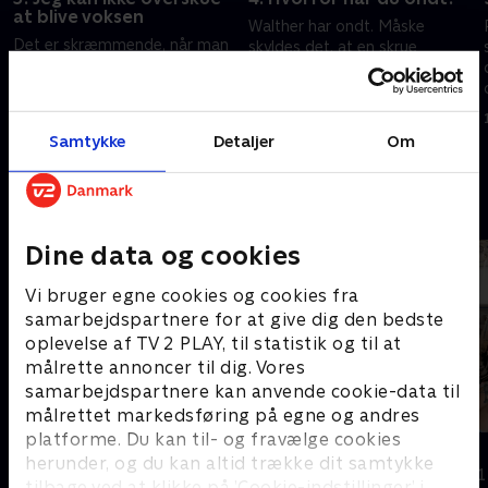
at blive voksen
Walther har ondt. Måske
Det er skræmmende, når man
skyldes det, at en skrue
som Hjalte og Piet står på
knækkede i hans hofte under
kanten af voksenlivet. Heldigvis
en operation? Nalina træner til
har Hjalte fundet en kæreste.
skoleløbet med veninderne.
4. november 2025 • 28 min
Piet finder støtte i
28. oktober 2025 • 28 min
Samtykke
Detaljer
Om
fællesskabet.
Andre så også
Dine data og cookies
Vi bruger egne cookies og cookies fra
samarbejdspartnere for at give dig den bedste
oplevelse af TV 2 PLAY, til statistik og til at
målrette annoncer til dig. Vores
samarbejdspartnere kan anvende cookie-data til
målrettet markedsføring på egne og andres
platforme. Du kan til- og fravælge cookies
Ja, jeg er dværg!
Mit lille liv
herunder, og du kan altid trække dit samtykke
Dokumentar • 2 sæsoner
Dokumentar • 1
tilbage ved at klikke på ’Cookie-indstillinger’ i