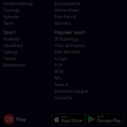
Underholdning
Bachelorette
Comedy
Yellowstone
Nyheder
Paw Patrol
Sport
Barnaby
Sport
Populær sport
Fodbold
3F Superliga
Håndbold
Tour de France
Cykling
FIFA VM 2026
Tennis
A Liga
Badminton
ATP
WTA
NFL
Serie A
Diamond League
La Vuelta