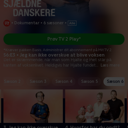
•
Dokumentar
•
6 sæsoner
•
Prøv TV 2 Play*
*Kræver pakken Basis. Administrer dit abonnement på Mit TV 2.
S6:E3 • Jeg kan ikke overskue at blive voksen
Det er skræmmende, når man som Hjalte og Piet står på
kanten af voksenlivet. Heldigvis har Hjalte fundet
...
Læs mere
Sæson 2
Sæson 3
Sæson 4
Sæson 5
Sæson 6
3. Jeg kan ikke overskue
4. Hvorfor har du ondt?