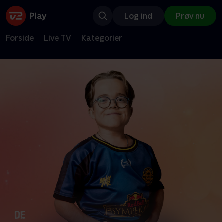
Log ind
Prøv nu
Forside
Live TV
Kategorier