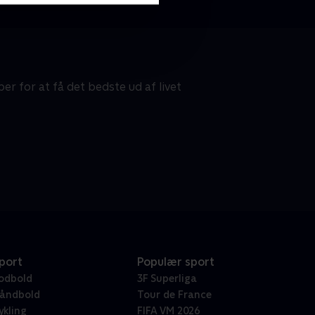
r for at få det bedste ud af livet
port
Populær sport
odbold
3F Superliga
åndbold
Tour de France
ykling
FIFA VM 2026