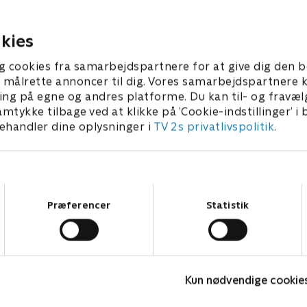
anderledes ud. Heldigvis har
ndrom. Men det slutter nu,
både katten Diva og gode v
ds underkæbe skal
 2024 • 29 min
omkring sig.
.
kies
29. august 2024 • 29 min
g cookies fra samarbejdspartnere for at give dig den b
l at målrette annoncer til dig. Vores samarbejdspartner
ing på egne og andres platforme. Du kan til- og fravæl
amtykke tilbage ved at klikke på ’Cookie-indstillinger’ i
handler dine oplysninger i
TV 2s privatlivspolitik
.
Samtykkevalg
Præferencer
Statistik
Ja, jeg er dværg!
M
Kun nødvendige cookie
Dokumentar • 2 sæsoner
D