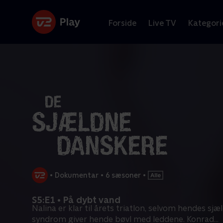
Forside
Live TV
Kategori
•
Dokumentar
•
6 sæsoner
•
S5:E1 • På dybt vand
Nalina er klar til årets triatlon, selvom hendes sjæ
syndrom giver hende bøvl med leddene. Konrad
...