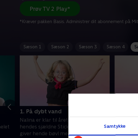
Prøv TV 2 Play*
*Kræver pakken Basis. Administrer dit abonnement på Mit
Sæson 1
Sæson 2
Sæson 3
Sæson 4
S
1. På dybt vand
2. Mor er
Nalina er klar til årets triatlon, selvom
Konrad ha
Samtykke
elet
hendes sjældne Sticklers syndrom
vejrtrækn
giver hende bøvl med leddene.
på grund a