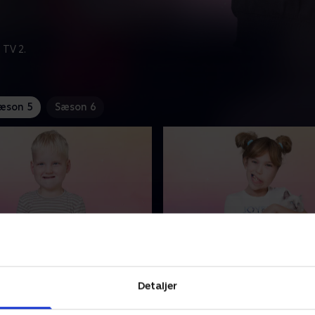
 TV 2.
æson 5
Sæson 6
 lige her!
3. Hvis man ikke har ven
bliver man kattedame
r haft
Detaljer
Mille nærmer sig teenageår
ingsproblemer hele sit liv
det kan godt være svært, n
f sit sjældne Baraitser-