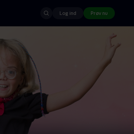
Log ind
Prøv nu