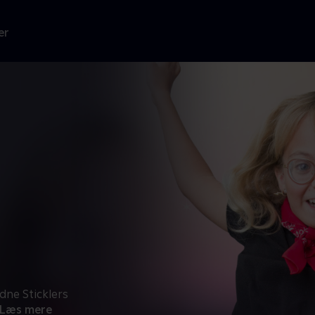
er
ldne Sticklers
Læs mere