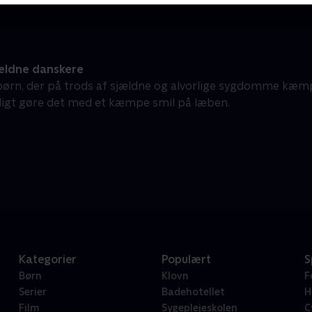
ældne danskere
 børn, der på trods af sjældne og alvorlige sygdomme kæmpe
igt gøre det med et kæmpe smil på læben.
Kategorier
Populært
S
Børn
Klovn
F
Serier
Badehotellet
H
Film
Sygeplejeskolen
C