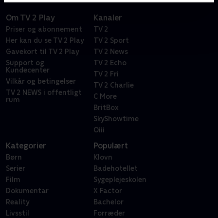
Om TV 2 Play
Kanaler
Priser og abonnement
TV 2
Her kan du se TV 2 Play
TV 2 Sport
Gavekort til TV 2 Play
TV 2 News
Support og
TV 2 Echo
Kundecenter
TV 2 Fri
Vilkår og betingelser
TV 2 Charlie
TV 2 NEWS i offentligt
C More
rum
BritBox
SkyShowtime
Oiii
Kategorier
Populært
Børn
Klovn
Serier
Badehotellet
Film
Sygeplejeskolen
Dokumentar
X Factor
Reality
Bachelor
Livsstil
Forræder