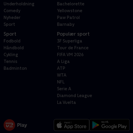
Underholdning
Bachelorette
Comedy
Yellowstone
Nyheder
Paw Patrol
Sport
Barnaby
Sport
Populær sport
Fodbold
3F Superliga
Håndbold
Tour de France
Cykling
FIFA VM 2026
Tennis
A Liga
Badminton
ATP
WTA
NFL
Serie A
Diamond League
La Vuelta