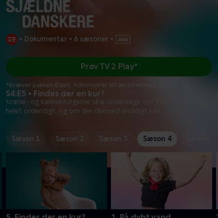
•
Dokumentar
•
6 sæsoner
•
Prøv TV 2 Play*
*Kræver pakken Basis. Administrer dit abonnement på Mit TV 2.
S4:E5 • Findes der en kur?
Kranie- og kæbekirurgerne skal undersøge om Mathildes ar er
helet ordentligt, og om der dermed endeligt kan
...
Læs mere
Sæson 1
Sæson 2
Sæson 3
Sæson 4
Sæson 5
5. Findes der en kur?
1. På dybt vand