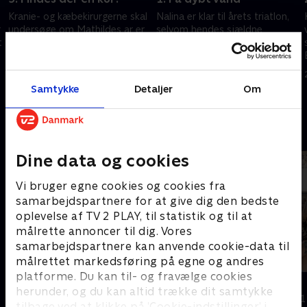
Kranie- og kæbekirurgerne skal
Nalina er klar til årets triatlon,
r
undersøge om Mathildes ar er
selvom hendes sjældne
t
helet ordentligt, og om der
Sticklers syndrom giver hende
dermed endeligt kan sættes
bøvl med leddene. Konrad
punktum for et traumatisk
forbereder sig på en voldsom
6. juni 2023 • 28 min
15. august 2024 • 29 min
operationsforløb.
operation.
Samtykke
Detaljer
Om
Andre så også
Dine data og cookies
Vi bruger egne cookies og cookies fra
samarbejdspartnere for at give dig den bedste
oplevelse af TV 2 PLAY, til statistik og til at
målrette annoncer til dig. Vores
samarbejdspartnere kan anvende cookie-data til
målrettet markedsføring på egne og andres
platforme. Du kan til- og fravælge cookies
Ja, jeg er dværg!
Mit lille liv
herunder, og du kan altid trække dit samtykke
Dokumentar • 2 sæsoner
Dokumentar • 1
tilbage ved at klikke på ’Cookie-indstillinger’ i