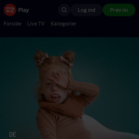
Log ind
Prøv nu
Forside
Live TV
Kategorier