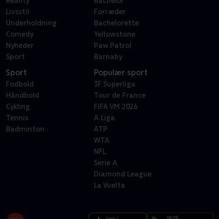
Reality
Bachelor
Livsstil
Forræder
Underholdning
Bachelorette
Comedy
Yellowstone
Nyheder
Paw Patrol
Sport
Barnaby
Sport
Populær sport
Fodbold
3F Superliga
Håndbold
Tour de France
Cykling
FIFA VM 2026
Tennis
A Liga
Badminton
ATP
WTA
NFL
Serie A
Diamond League
La Vuelta