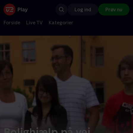
Log ind
Prøv nu
Forside
Live TV
Kategorier
Bolighjælp på vej