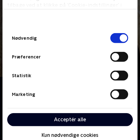
tilbage ved at klikke på ’Cookie-indstillinger’ i
bunden af siden. Læs mere om hvordan TV 2
behandler dine oplysninger i
TV 2s privatlivspolitik
.
Samtykkevalg
Nødvendig
Præferencer
Statistik
Om Bolighjælp på vej
Tømrerne Mats "Matte" Carlsson og Willy Björkman
Marketing
samt dekoratør og håndværker Reva Hallbäck rejser
rundt i Sverige i en lastbil, der er fuldt udstyret med
alt det, der kræves for at sætte boliger i stand. På
Acceptér alle
nogle få dage skal teamet realisere boligdrømmene
hos de svenskere, de besøger, som er gået i stå med
Kun nødvendige cookies
deres gør-det-selv-projekter.