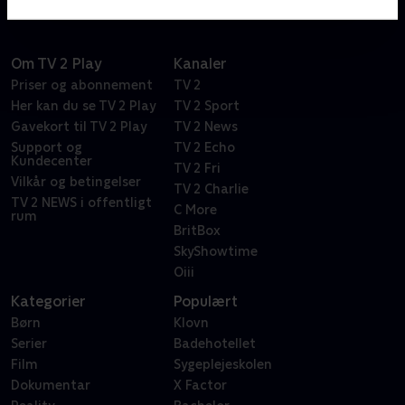
Om TV 2 Play
Kanaler
Priser og abonnement
TV 2
Her kan du se TV 2 Play
TV 2 Sport
Gavekort til TV 2 Play
TV 2 News
Support og
TV 2 Echo
Kundecenter
TV 2 Fri
Vilkår og betingelser
TV 2 Charlie
TV 2 NEWS i offentligt
C More
rum
BritBox
SkyShowtime
Oiii
Kategorier
Populært
Børn
Klovn
Serier
Badehotellet
Film
Sygeplejeskolen
Dokumentar
X Factor