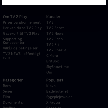
Om TV 2 Play
Kanaler
Priser og abonnement
TV 2
Her kan du se TV 2 Play
TV 2 Sport
Gavekort til TV 2 Play
TV 2 News
Support og
TV 2 Echo
Kundecenter
TV 2 Fri
Vilkår og betingelser
TV 2 Charlie
TV 2 NEWS i offentligt
C More
rum
BritBox
SkyShowtime
Oiii
Kategorier
Populært
Børn
Klovn
Serier
Badehotellet
Film
Sygeplejeskolen
Dokumentar
X Factor
Reality
Bachelor