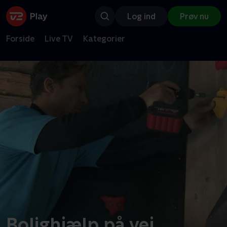
Log ind
Prøv nu
Forside
Live TV
Kategorier
Bolighjælp på vej