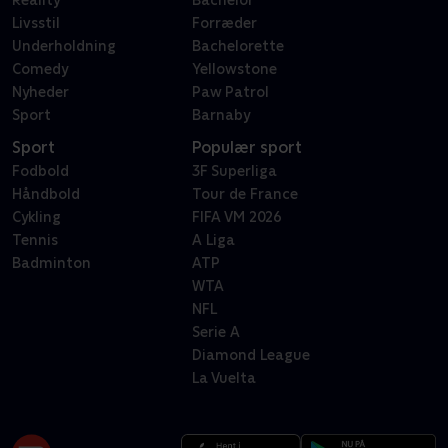
Livsstil
Forræder
Underholdning
Bachelorette
Comedy
Yellowstone
Nyheder
Paw Patrol
Sport
Barnaby
Sport
Populær sport
Fodbold
3F Superliga
Håndbold
Tour de France
Cykling
FIFA VM 2026
Tennis
A Liga
Badminton
ATP
WTA
NFL
Serie A
Diamond League
La Vuelta