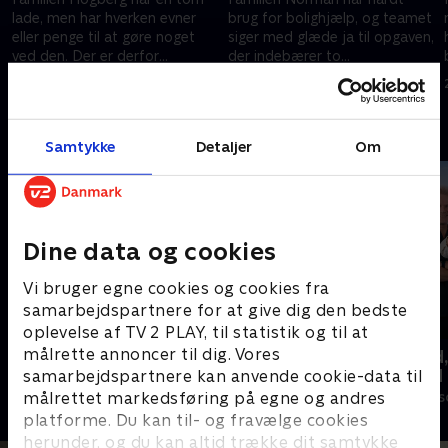
lade, men har hverken evner
brug for bolighjælp, og teamet
eller penge til at gøre noget
siger med glæde ja til opgaven,
ved den. Der er derfor
der indebærer to
bolighjælp på vej til familien.
børneværelser, et soveværelse,
25. september 2017 • 43 min
26. september 2017 • 42 min
Teamet forvandler på kort tid
en gang og en hems.
laden til et kombineret lege- og
Andre så også
festlokale med både klatrevæg
Samtykke
Detaljer
Om
og solterrasse.
Dine data og cookies
Vi bruger egne cookies og cookies fra
samarbejdspartnere for at give dig den bedste
oplevelse af TV 2 PLAY, til statistik og til at
målrette annoncer til dig. Vores
Ryd op i dit liv
Beliggenhed,
beliggenhed
samarbejdspartnere kan anvende cookie-data til
Livsstil • 6 sæsoner
målrettet markedsføring på egne og andres
Livsstil • 18 sæ
platforme. Du kan til- og fravælge cookies
herunder, og du kan altid trække dit samtykke