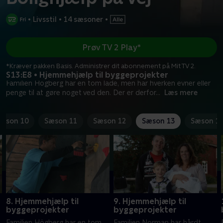
•
Livsstil
•
14 sæsoner
•
Prøv TV 2 Play*
*Kræver pakken Basis. Administrer dit abonnement på Mit TV 2.
S13:E8 • Hjemmehjælp til byggeprojekter
Familien Högberg har en tom lade, men har hverken evner eller
penge til at gøre noget ved den. Der er derfor
...
Læs mere
æson 10
Sæson 11
Sæson 12
Sæson 13
Sæson 1
8. Hjemmehjælp til
9. Hjemmehjælp til
byggeprojekter
byggeprojekter
Familien Högberg har en tom
Familien Norman har hårdt