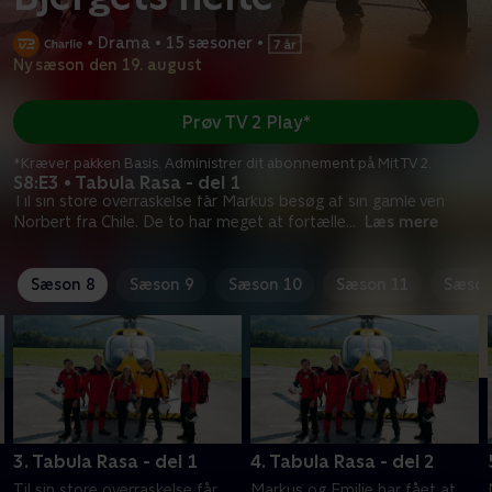
•
Drama
•
15 sæsoner
•
Ny sæson den 19. august
Prøv TV 2 Play*
*Kræver pakken Basis. Administrer dit abonnement på Mit TV 2.
S8:E3 • Tabula Rasa - del 1
Til sin store overraskelse får Markus besøg af sin gamle ven
Norbert fra Chile. De to har meget at fortælle
...
Læs mere
Sæson 8
Sæson 9
Sæson 10
Sæson 11
Sæson
3. Tabula Rasa - del 1
4. Tabula Rasa - del 2
Til sin store overraskelse får
Markus og Emilie har fået at