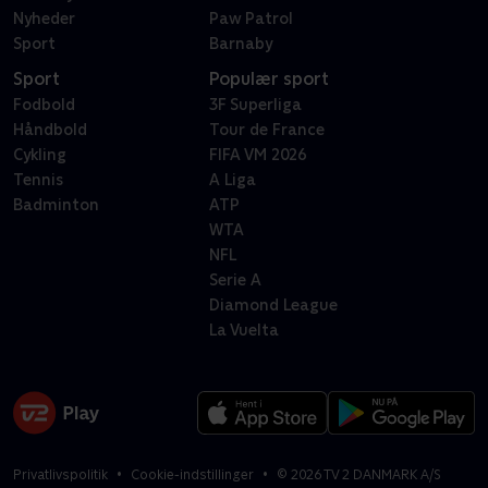
Nyheder
Paw Patrol
Sport
Barnaby
Sport
Populær sport
Fodbold
3F Superliga
Håndbold
Tour de France
Cykling
FIFA VM 2026
Tennis
A Liga
Badminton
ATP
WTA
NFL
Serie A
Diamond League
La Vuelta
Privatlivspolitik
Cookie-indstillinger
©
2026
TV 2 DANMARK A/S