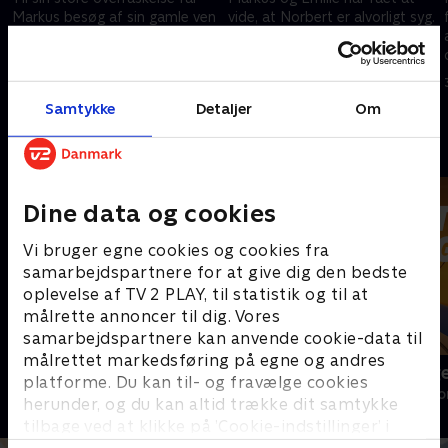
Markus besøg af sin gamle ven
vide, at Norbert er alvorligt syg.
Norbert fra Chile. De to har
Nu er han på farten uden sin
meget at fortælle hinanden
medicin, og redningsteamet
efter lang tid.
igangsætter en eftersøgning.
1. april 2024 • 43 min
2. april 2024 • 43 min
Samtykke
Detaljer
Om
Andre så også
Dine data og cookies
Vi bruger egne cookies og cookies fra
samarbejdspartnere for at give dig den bedste
oplevelse af TV 2 PLAY, til statistik og til at
målrette annoncer til dig. Vores
samarbejdspartnere kan anvende cookie-data til
målrettet markedsføring på egne og andres
Bjerglægen
Luftens læg
platforme. Du kan til- og fravælge cookies
Drama • 18 sæsoner
Drama • 3 sæso
herunder, og du kan altid trække dit samtykke
tilbage ved at klikke på ’Cookie-indstillinger’ i