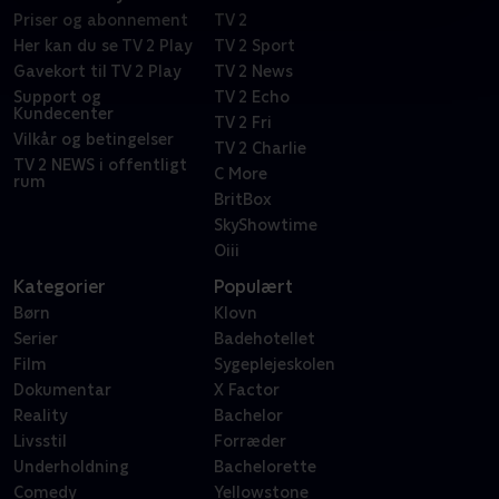
Priser og abonnement
TV 2
Her kan du se TV 2 Play
TV 2 Sport
Gavekort til TV 2 Play
TV 2 News
Support og
TV 2 Echo
Kundecenter
TV 2 Fri
Vilkår og betingelser
TV 2 Charlie
TV 2 NEWS i offentligt
C More
rum
BritBox
SkyShowtime
Oiii
Kategorier
Populært
Børn
Klovn
Serier
Badehotellet
Film
Sygeplejeskolen
Dokumentar
X Factor
Reality
Bachelor
Livsstil
Forræder
Underholdning
Bachelorette
Comedy
Yellowstone