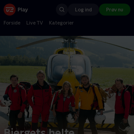
Log ind
Prøv nu
Forside
Live TV
Kategorier
Bjergets helte