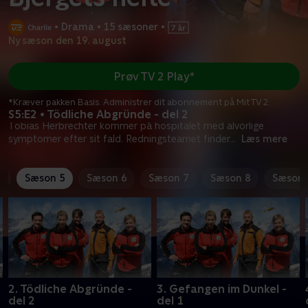
•
Drama
•
15 sæsoner
•
Ny sæson den 19. august
Prøv TV 2 Play*
*Kræver pakken Basis. Administrer dit abonnement på Mit TV 2.
S5:E2 • Tödliche Abgründe - del 2
Tobias Herbrechter kommer på hospitalet med alvorlige
symptomer efter sit fald. Redningsteamet finder
...
Læs mere
4
Sæson 5
Sæson 6
Sæson 7
Sæson 8
Sæson 
2. Tödliche Abgründe -
3. Gefangen im Dunkel -
del 2
del 1