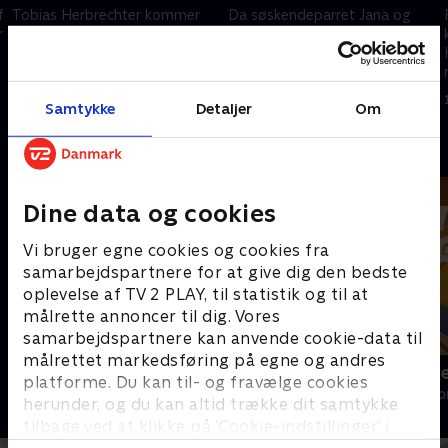
f
Tobias Herbrechter kommer
Da søskendeparret Jana og
r
på hospitalet med alvorlige
Tom Huber forsøger at
symptomer efter sit fald.
fotografere kongeørne i
Redningsteamet finder den
bjergene, sker der en ulykke.
traumatiserede bjergguide
8. februar 2024 • 43 min
9. februar 2024 • 43 min
Samtykke
Detaljer
Om
Sabine.
Andre så også
Dine data og cookies
Vi bruger egne cookies og cookies fra
samarbejdspartnere for at give dig den bedste
oplevelse af TV 2 PLAY, til statistik og til at
målrette annoncer til dig. Vores
samarbejdspartnere kan anvende cookie-data til
målrettet markedsføring på egne og andres
Bjerglægen
Luftens læg
platforme. Du kan til- og fravælge cookies
Drama • 18 sæsoner
Drama • 3 sæso
herunder, og du kan altid trække dit samtykke
tilbage ved at klikke på ’Cookie-indstillinger’ i