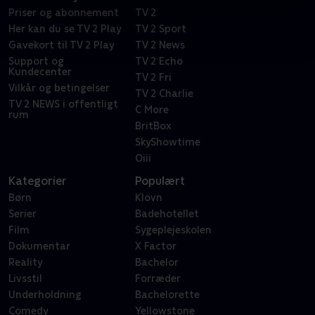
Priser og abonnement
TV 2
Her kan du se TV 2 Play
TV 2 Sport
Gavekort til TV 2 Play
TV 2 News
Support og
TV 2 Echo
Kundecenter
TV 2 Fri
Vilkår og betingelser
TV 2 Charlie
TV 2 NEWS i offentligt
C More
rum
BritBox
SkyShowtime
Oiii
Kategorier
Populært
Børn
Klovn
Serier
Badehotellet
Film
Sygeplejeskolen
Dokumentar
X Factor
Reality
Bachelor
Livsstil
Forræder
Underholdning
Bachelorette
Comedy
Yellowstone