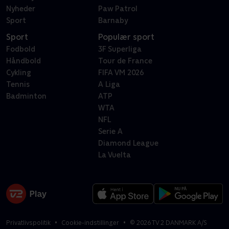
Nyheder
Paw Patrol
Sport
Barnaby
Sport
Populær sport
Fodbold
3F Superliga
Håndbold
Tour de France
Cykling
FIFA VM 2026
Tennis
A Liga
Badminton
ATP
WTA
NFL
Serie A
Diamond League
La Vuelta
Privatlivspolitik
Cookie-indstillinger
©
2026
TV 2 DANMARK A/S