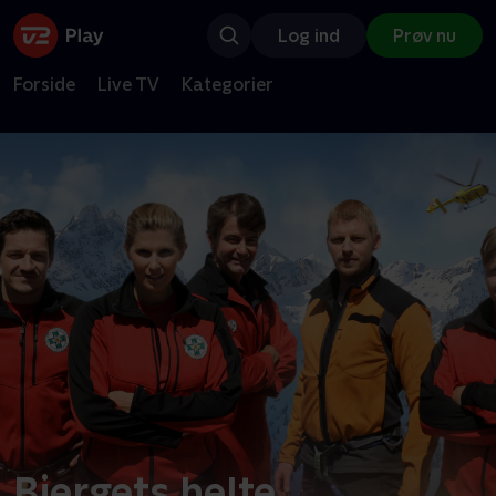
Log ind
Prøv nu
Forside
Live TV
Kategorier
Bjergets helte