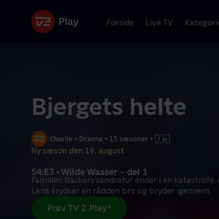
Forside
Live TV
Kategori
Bjergets helte
•
Drama
•
15 sæsoner
•
Ny sæson den 19. august
S4:E3 • Wilde Wasser - del 1
Familien Bäckers vandretur ender i en katastrofe, 
Lena krydser en rådden bro og bryder igennem.
Prøv TV 2 Play*