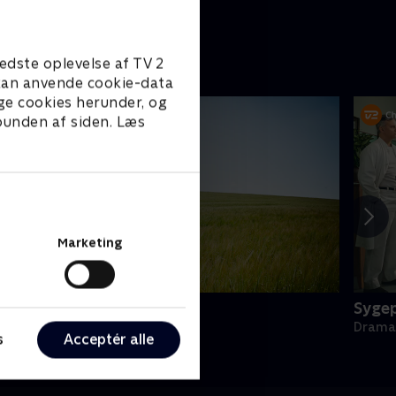
edste oplevelse af TV 2
e kan anvende cookie-data
ge cookies herunder, og
 bunden af siden. Læs
Marketing
oc Martin
Sygep
rama • 10 sæsoner
Drama 
s
Acceptér alle