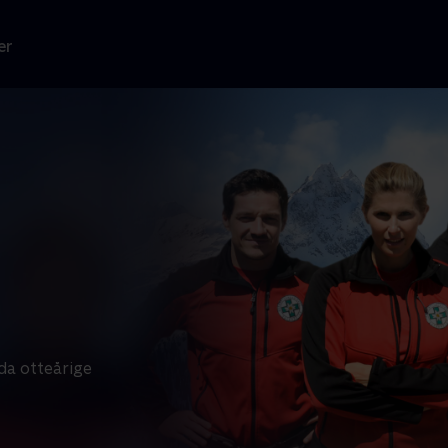
er
da otteårige