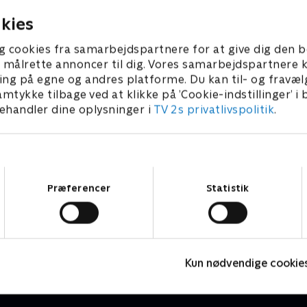
kies
g cookies fra samarbejdspartnere for at give dig den b
l at målrette annoncer til dig. Vores samarbejdspartner
ing på egne og andres platforme. Du kan til- og fravæl
amtykke tilbage ved at klikke på ’Cookie-indstillinger’ i
handler dine oplysninger i
TV 2s privatlivspolitik
.
Samtykkevalg
Præferencer
Statistik
Luftens læger
D
Drama • 3 sæsoner
D
Kun nødvendige cookie