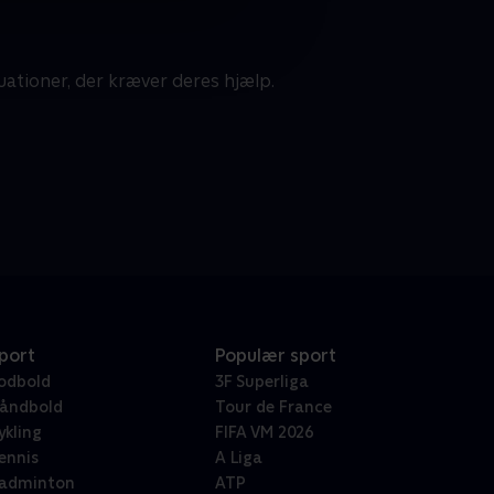
uationer, der kræver deres hjælp.
port
Populær sport
odbold
3F Superliga
åndbold
Tour de France
ykling
FIFA VM 2026
ennis
A Liga
adminton
ATP