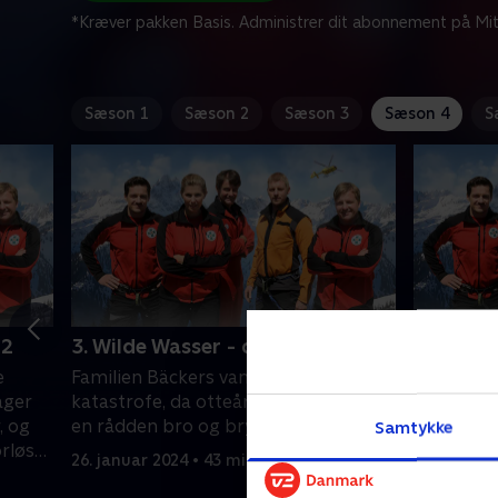
*Kræver pakken Basis. Administrer dit abonnement på Mit
Sæson 1
Sæson 2
Sæson 3
Sæson 4
S
 2
3. Wilde Wasser - del 1
4. Wilde
e
Familien Bäckers vandretur ender i en
Trods udm
ager
katastrofe, da otteårige Lena krydser
rednings
, og
en rådden bro og bryder igennem.
lede efter
Samtykke
rløst
forsvunde
26. januar 2024 • 43 min
29. januar