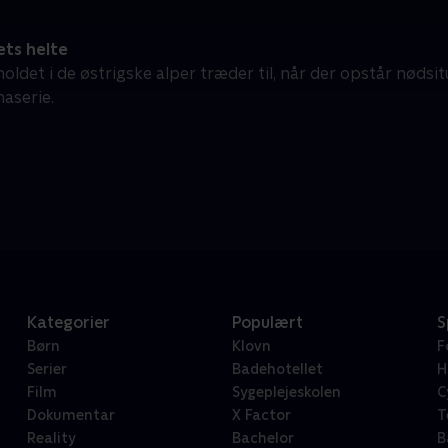
ets helte
ldet i de østrigske alper træder til, når der opstår nødsit
aserie.
Kategorier
Populært
S
Børn
Klovn
F
Serier
Badehotellet
H
Film
Sygeplejeskolen
C
Dokumentar
X Factor
T
Reality
Bachelor
B