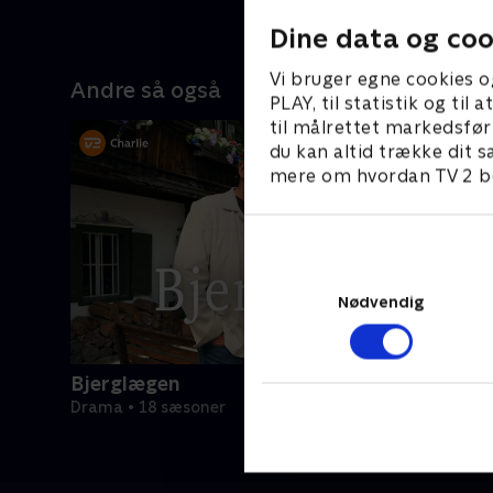
Dine data og coo
Vi bruger egne cookies o
Andre så også
PLAY, til statistik og ti
til målrettet markedsfør
du kan altid trække dit s
mere om hvordan TV 2 be
Nødvendig
Bjerglægen
Drama • 18 sæsoner