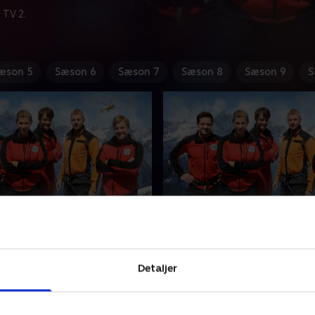
 TV 2.
æson 5
Sæson 6
Sæson 7
Sæson 8
Sæson 9
S
 Wasser - del 2
5. Der Tote im Berg - del
attelse fortsætter
Opkaldet fra en svært såre
teamet og Andreas med at
bliver begyndelsen på en la
Detaljer
 Lena, der stadig er sporløst
krævende redningsaktion fo
t.
30. januar 2024 • 43 min
 2024 • 43 min