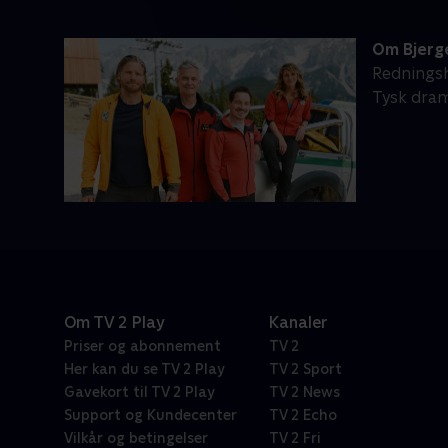
Om Bjerg
Redningsho
Tysk dram
Om TV 2 Play
Kanaler
Priser og abonnement
TV 2
Her kan du se TV 2 Play
TV 2 Sport
Gavekort til TV 2 Play
TV 2 News
Support og Kundecenter
TV 2 Echo
Vilkår og betingelser
TV 2 Fri