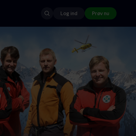
Log ind
Prøv nu