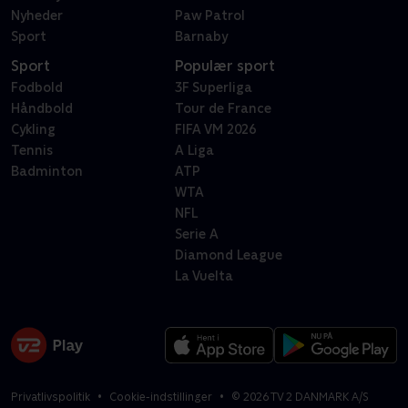
Nyheder
Paw Patrol
Sport
Barnaby
Sport
Populær sport
Fodbold
3F Superliga
Håndbold
Tour de France
Cykling
FIFA VM 2026
Tennis
A Liga
Badminton
ATP
WTA
NFL
Serie A
Diamond League
La Vuelta
Privatlivspolitik
Cookie-indstillinger
©
2026
TV 2 DANMARK A/S