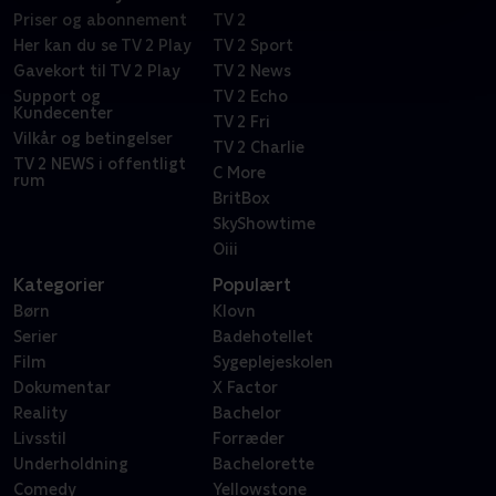
Priser og abonnement
TV 2
Her kan du se TV 2 Play
TV 2 Sport
Gavekort til TV 2 Play
TV 2 News
Support og
TV 2 Echo
Kundecenter
TV 2 Fri
Vilkår og betingelser
TV 2 Charlie
TV 2 NEWS i offentligt
C More
rum
BritBox
SkyShowtime
Oiii
Kategorier
Populært
Børn
Klovn
Serier
Badehotellet
Film
Sygeplejeskolen
Dokumentar
X Factor
Reality
Bachelor
Livsstil
Forræder
Underholdning
Bachelorette
Comedy
Yellowstone