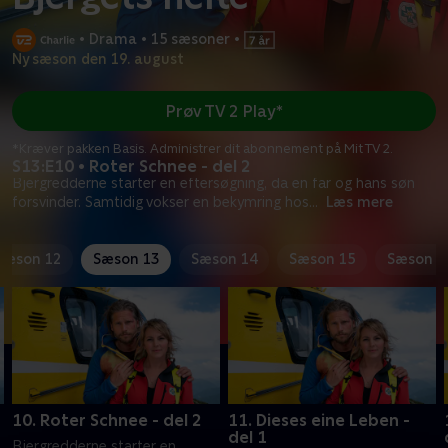
•
Drama
•
15 sæsoner
•
Ny sæson den 19. august
Prøv TV 2 Play*
*Kræver pakken Basis. Administrer dit abonnement på Mit TV 2.
S13:E10 • Roter Schnee - del 2
Bjergredderne starter en eftersøgning, da en far og hans søn
forsvinder. Samtidig vokser en bekymring hos
...
Læs mere
Sæson 12
Sæson 13
Sæson 14
Sæson 15
Sæson 1
10. Roter Schnee - del 2
11. Dieses eine Leben -
del 1
Bjergredderne starter en