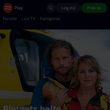
Log ind
Prøv nu
Forside
Live TV
Kategorier
Bjergets helte