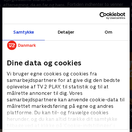
Fortiden indhenter to venner
s
eftersøgning, da en far og hans
og bringer dem begge i en
r
søn forsvinder. Samtidig vokser
farlig situation. Sammen med
en bekymring hos Markus, for
sine kollegaer planlægger
Katharina virker ulykkelig.
11. juli 2024 • 43 min
Markus en overraskelse for
12. juli 2024 • 43 min
Samtykke
Detaljer
Om
Katharina.
Andre så også
Dine data og cookies
Vi bruger egne cookies og cookies fra
samarbejdspartnere for at give dig den bedste
oplevelse af TV 2 PLAY, til statistik og til at
målrette annoncer til dig. Vores
samarbejdspartnere kan anvende cookie-data til
målrettet markedsføring på egne og andres
Bjerglægen
Luftens læg
platforme. Du kan til- og fravælge cookies
Drama • 18 sæsoner
Drama • 3 sæso
herunder, og du kan altid trække dit samtykke
tilbage ved at klikke på ’Cookie-indstillinger’ i