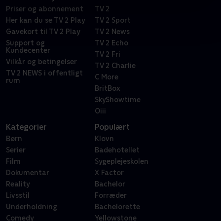
Priser og abonnement
TV 2
Her kan du se TV 2 Play
TV 2 Sport
Gavekort til TV 2 Play
TV 2 News
Support og
TV 2 Echo
Kundecenter
TV 2 Fri
Vilkår og betingelser
TV 2 Charlie
TV 2 NEWS i offentligt
C More
rum
BritBox
SkyShowtime
Oiii
Kategorier
Populært
Børn
Klovn
Serier
Badehotellet
Film
Sygeplejeskolen
Dokumentar
X Factor
Reality
Bachelor
Livsstil
Forræder
Underholdning
Bachelorette
Comedy
Yellowstone