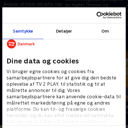
Andreas vil holde det løfte, han
lys, flygter Thomas, og
gav sin døende ven.
bjergredderne står over for en
Bjergredderne finder en kvinde,
farefuld redningsmission i det
der har mistet hukommelsen,
truende uvejr.
21. december 2023 • 43 min
og hendes eksmand dukker
20. december 2023 • 43 min
Samtykke
Detaljer
Om
uventet op.
Andre så også
Dine data og cookies
Vi bruger egne cookies og cookies fra
samarbejdspartnere for at give dig den bedste
oplevelse af TV 2 PLAY, til statistik og til at
målrette annoncer til dig. Vores
samarbejdspartnere kan anvende cookie-data til
målrettet markedsføring på egne og andres
Bjerglægen
Luftens læg
platforme. Du kan til- og fravælge cookies
Drama • 18 sæsoner
Drama • 3 sæso
herunder, og du kan altid trække dit samtykke
tilbage ved at klikke på ’Cookie-indstillinger’ i