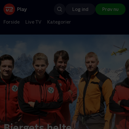
Log ind
Prøv nu
Forside
Live TV
Kategorier
Bjergets helte