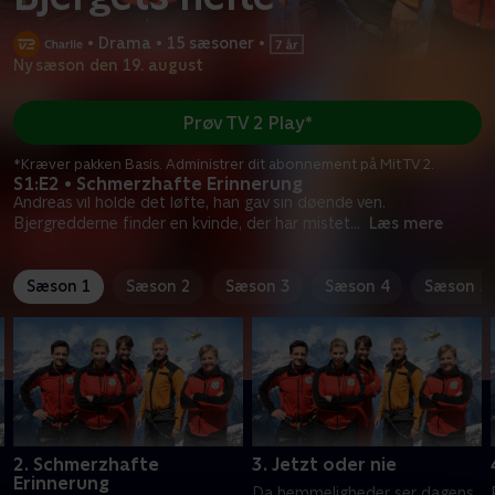
•
Drama
•
15 sæsoner
•
Ny sæson den 19. august
Prøv TV 2 Play*
*Kræver pakken Basis. Administrer dit abonnement på Mit TV 2.
S1:E2 • Schmerzhafte Erinnerung
Andreas vil holde det løfte, han gav sin døende ven.
Bjergredderne finder en kvinde, der har mistet
...
Læs mere
Sæson 1
Sæson 2
Sæson 3
Sæson 4
Sæson 5
2. Schmerzhafte
3. Jetzt oder nie
Erinnerung
Da hemmeligheder ser dagens