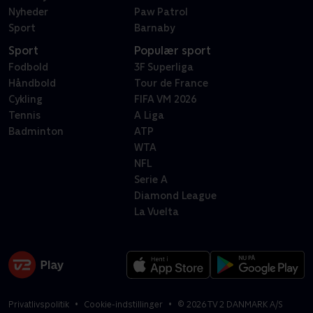
Nyheder
Paw Patrol
Sport
Barnaby
Sport
Populær sport
Fodbold
3F Superliga
Håndbold
Tour de France
Cykling
FIFA VM 2026
Tennis
A Liga
Badminton
ATP
WTA
NFL
Serie A
Diamond League
La Vuelta
Privatlivspolitik
Cookie-indstillinger
©
2026
TV 2 DANMARK A/S