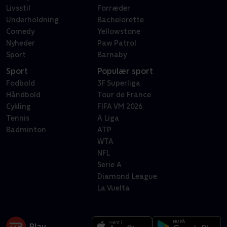
Livsstil
Forræder
Underholdning
Bachelorette
Comedy
Yellowstone
Nyheder
Paw Patrol
Sport
Barnaby
Sport
Populær sport
Fodbold
3F Superliga
Håndbold
Tour de France
Cykling
FIFA VM 2026
Tennis
A Liga
Badminton
ATP
WTA
NFL
Serie A
Diamond League
La Vuelta