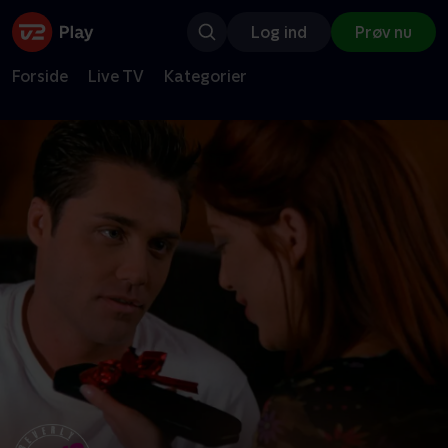
Log ind
Prøv nu
Forside
Live TV
Kategorier