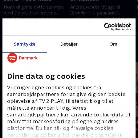
Noah vil gerne flytte sammen
Andrea vender tilbage til
med Donna. Han prøver at
Beverly Hills-gymnasiets
overtale hende ved at give
genforeningsfest og fortæller,
hende smykker, der dog viser
at hun skal skilles.
sig at være falske.
2. maj 1999 • 43 min
9. maj 1999 • 42 min
Samtykke
Detaljer
Om
Andre så også
Dine data og cookies
Vi bruger egne cookies og cookies fra
samarbejdspartnere for at give dig den bedste
oplevelse af TV 2 PLAY, til statistik og til at
målrette annoncer til dig. Vores
samarbejdspartnere kan anvende cookie-data til
målrettet markedsføring på egne og andres
Klovn
Badehotelle
platforme. Du kan til- og fravælge cookies
Komedie • 11 sæsoner
Drama • 10 sæs
herunder, og du kan altid trække dit samtykke