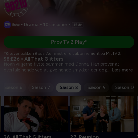
•
Drama
•
10 sæsoner
•
Prøv TV 2 Play*
*Kræver pakken Basis. Administrer dit abonnement på Mit TV 2.
S8:E26 • All That Glitters
Noah vil gerne flytte sammen med Donna. Han prøver at
overtale hende ved at give hende smykker, der dog
...
Læs mere
Sæson 6
Sæson 7
Sæson 8
Sæson 9
Sæson 10
26. All That Glitters
27. Reunion