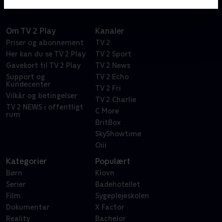
Om TV 2 Play
Kanaler
Priser og abonnement
TV 2
Her kan du se TV 2 Play
TV 2 Sport
Gavekort til TV 2 Play
TV 2 News
Support og
TV 2 Echo
Kundecenter
TV 2 Fri
Vilkår og betingelser
TV 2 Charlie
TV 2 NEWS i offentligt
C More
rum
BritBox
SkyShowtime
Oiii
Kategorier
Populært
Børn
Klovn
Serier
Badehotellet
Film
Sygeplejeskolen
Dokumentar
X Factor
Reality
Bachelor