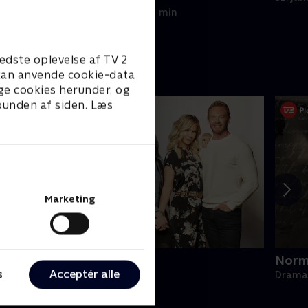
skønhedskonkurrence.
24. januar 1996 • 42 min
edste oplevelse af TV 2
e kan anvende cookie-data
ge cookies herunder, og
 bunden af siden. Læs
Marketing
BH90210
Norm
s
Acceptér alle
rama • 1 sæsoner
Drama 