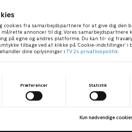
17. januar 1996 • 43 min
kies
g cookies fra samarbejdspartnere for at give dig den b
l at målrette annoncer til dig. Vores samarbejdspartner
ing på egne og andres platforme. Du kan til- og fravæl
amtykke tilbage ved at klikke på ’Cookie-indstillinger’ i
handler dine oplysninger i
TV 2s privatlivspolitik
.
Samtykkevalg
Præferencer
Statistik
Badehotellet
Kun nødvendige cookie
Drama • 10 sæsoner
D