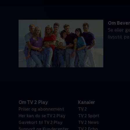
Om Beverl
Se eller g
livsstil, 
Om TV 2 Play
Kanaler
Priser og abonnement
TV 2
Her kan du se TV 2 Play
TV 2 Sport
Gavekort til TV 2 Play
TV 2 News
Support og Kundecenter
TV 2 Echo