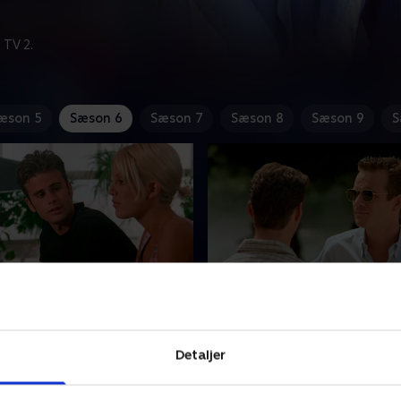
 TV 2.
æson 5
Sæson 6
Sæson 7
Sæson 8
Sæson 9
S
o Girls
3. Must Be a Guy Thing
ænker Ray for at stå bag
På årets første skoledag st
e, som efterhånden tager til
Brandon ind i Dylan. Men Dy
Detaljer
nerne i Beverly Hills.
ikke tænkt sig at ende på
skolebænken.
 1996 • 41 min