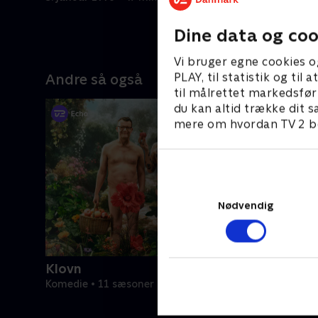
Dine data og coo
Vi bruger egne cookies o
PLAY, til statistik og ti
Andre så også
til målrettet markedsfør
du kan altid trække dit s
mere om hvordan TV 2 be
Nødvendig
Klovn
Komedie • 11 sæsoner