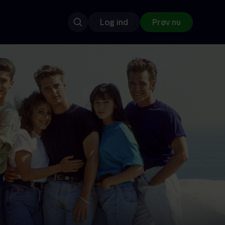
Log ind
Prøv nu