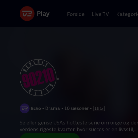
Forside
Live TV
Kategori
•
Drama
•
10 sæsoner
•
Se eller gense USAs hotteste serie om unge og dere
verdens rigeste kvarter, hvor succes er en livsstil,
...