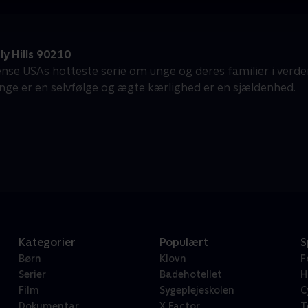
y Hills 90210
ense USAs hotteste serie om unge og deres familier i verden
penge er en selvfølge og ægte kærlighed er en sjældenhed.
Kategorier
Populært
S
Børn
Klovn
F
Serier
Badehotellet
H
Film
Sygeplejeskolen
C
Dokumentar
X Factor
T