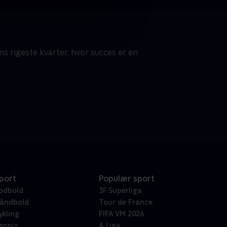
s rigeste kvarter, hvor succes er en
port
Populær sport
odbold
3F Superliga
åndbold
Tour de France
ykling
FIFA VM 2026
ennis
A Liga