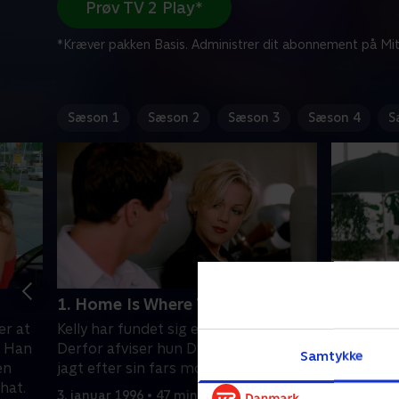
Prøv TV 2 Play*
*Kræver pakken Basis. Administrer dit abonnement på Mit
Sæson 1
Sæson 2
Sæson 3
Sæson 4
S
1. Home Is Where The Tart Is
2. Buffal
er at
Kelly har fundet sig en ny kæreste.
Alle mist
 Han
Derfor afviser hun Dylan, der nu er på
tyveriern
Samtykke
en
jagt efter sin fars morder.
blandt ven
hat.
3. januar 1996 • 47 min
10. januar