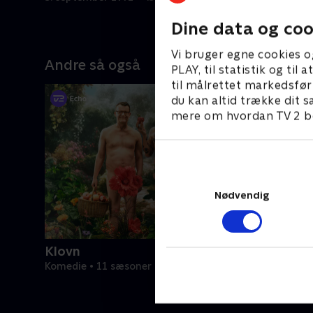
sommerr
10. septem
Dine data og coo
Vi bruger egne cookies o
Andre så også
PLAY, til statistik og ti
til målrettet markedsfør
du kan altid trække dit s
mere om hvordan TV 2 be
Nødvendig
Klovn
Komedie • 11 sæsoner