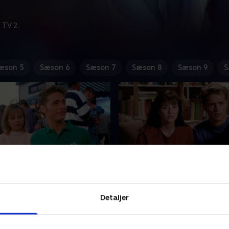
 TV 2.
æson 5
Sæson 6
Sæson 7
Sæson 8
Sæson 9
S
Fish
3. Summer Storm
job som tjener på stranden
Dylans far er blevet arrester
Detaljer
reksklusive Beverly Hills-
tager Dylan hårdt. Under en
kker naturligvis ikke, at han
kommer han slemt til skade
d i en ægte
17. september 1992 • 44 min