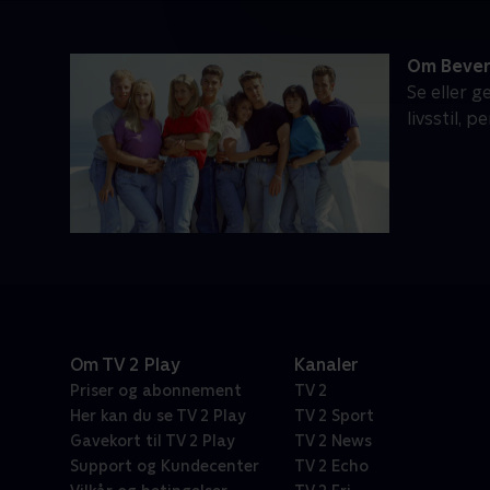
Om Beverl
Se eller g
livsstil, 
Om TV 2 Play
Kanaler
Priser og abonnement
TV 2
Her kan du se TV 2 Play
TV 2 Sport
Gavekort til TV 2 Play
TV 2 News
Support og Kundecenter
TV 2 Echo