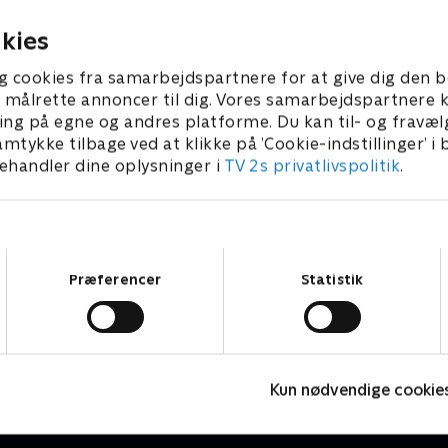
omance.
ber 1992 • 44 min
kies
g cookies fra samarbejdspartnere for at give dig den b
l at målrette annoncer til dig. Vores samarbejdspartner
ing på egne og andres platforme. Du kan til- og fravæl
amtykke tilbage ved at klikke på ’Cookie-indstillinger’ i
handler dine oplysninger i
TV 2s privatlivspolitik
.
Samtykkevalg
Præferencer
Statistik
Badehotellet
Drama • 10 sæsoner
D
Kun nødvendige cookie