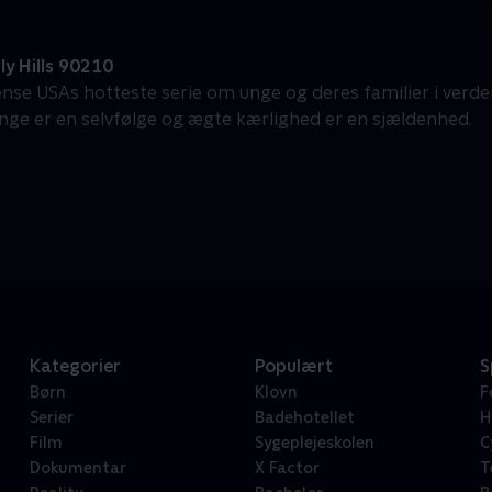
y Hills 90210
ense USAs hotteste serie om unge og deres familier i verden
penge er en selvfølge og ægte kærlighed er en sjældenhed.
Kategorier
Populært
S
Børn
Klovn
F
Serier
Badehotellet
H
Film
Sygeplejeskolen
C
Dokumentar
X Factor
T