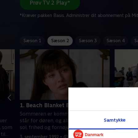
Prøv TV 2 Play*
*Kræver pakken Basis. Administrer dit abonnement på Mit
Sæson 1
Sæson 2
Sæson 3
Sæson 4
S
1. Beach Blanket Brandon
2. Party 
Sommeren er kommet, ferietiden
Brandons 
Samtykke
iver
står for døren, og alle glæder sig til
i den supe
b, som
sol, frihed og fornøjelser.
klub udelu
til
ramler in
3. september 1992 • 43 min