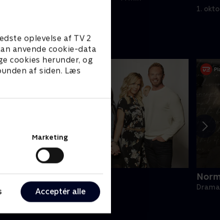
Silvers
1. okt
edste oplevelse af TV 2
e kan anvende cookie-data
ge cookies herunder, og
 bunden af siden. Læs
Marketing
BH90210
Norm
rama • 1 sæsoner
Drama 
s
Acceptér alle