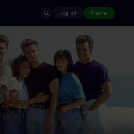
Log ind
Prøv nu