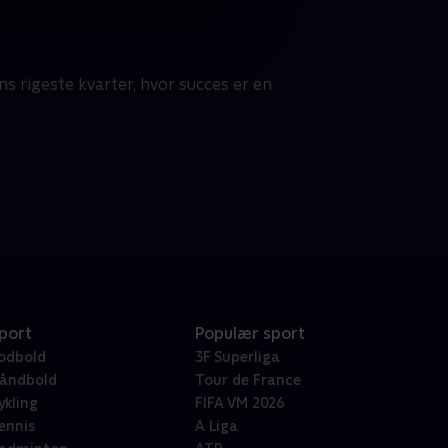
s rigeste kvarter, hvor succes er en
port
Populær sport
odbold
3F Superliga
åndbold
Tour de France
ykling
FIFA VM 2026
ennis
A Liga