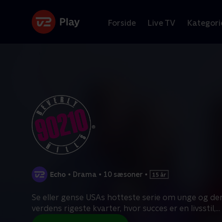
Forside
Live TV
Kategori
•
Drama
•
10 sæsoner
•
Se eller gense USAs hotteste serie om unge og dere
verdens rigeste kvarter, hvor succes er en livsstil,
...