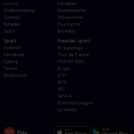
Livsstil
Forræder
Underholdning
Bachelorette
Comedy
Yellowstone
Nyheder
Paw Patrol
Sport
Barnaby
Sport
Populær sport
Fodbold
3F Superliga
Håndbold
Tour de France
Cykling
FIFA VM 2026
Tennis
A Liga
Badminton
ATP
WTA
NFL
Serie A
Diamond League
La Vuelta