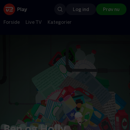
Log ind
Prøv nu
Forside
Live TV
Kategorier
Ben og Holly