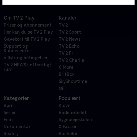
Om TV 2 Play
Kanaler
Priser og abonnement
TV 2
Her kan du se TV 2 Play
TV 2 Sport
Gavekort til TV 2 Play
TV 2 News
Support og
TV 2 Echo
Kundecenter
TV 2 Fri
Vilkår og betingelser
TV 2 Charlie
TV 2 NEWS i offentligt
C More
rum
BritBox
SkyShowtime
Oiii
Kategorier
Populært
Børn
Klovn
Serier
Badehotellet
Film
Sygeplejeskolen
Dokumentar
X Factor
Reality
Bachelor