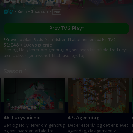
•
Børn
•
1 sæson
•
Prøv TV 2 Play*
*Kræver pakken Basis. Administrer dit abonnement på Mit TV 2.
S1:E46 • Lucys picnic
Ben og Holly lærer om genbrug og ser, hvordan affald fra Lucys
picnic bliver genanvendt til at lave legetøj.
Sæson 1
46. Lucys picnic
47. Agerndag
Ben og Holly lærer om genbrug
Det er efterår, og det er blevet
og ser, hvordan affald fra
agerndag, da egernene vil