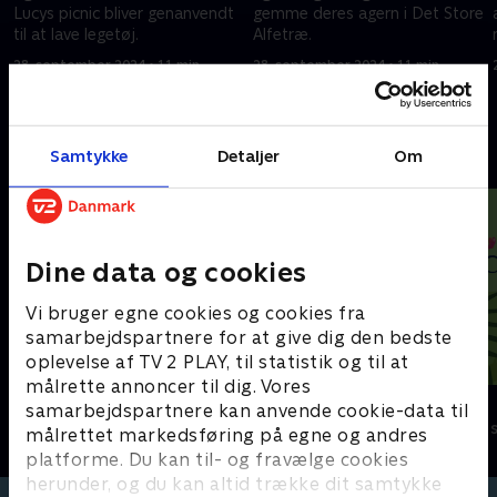
Lucys picnic bliver genanvendt
gemme deres agern i Det Store
til at lave legetøj.
Alfetræ.
28. september 2024 • 11 min
28. september 2024 • 11 min
Andre så også
Samtykke
Detaljer
Om
Dine data og cookies
Vi bruger egne cookies og cookies fra
samarbejdspartnere for at give dig den bedste
oplevelse af TV 2 PLAY, til statistik og til at
målrette annoncer til dig. Vores
Gurli Gris
StoryZoo
samarbejdspartnere kan anvende cookie-data til
Børneserier • 4 sæsoner
Børneserier • 2
målrettet markedsføring på egne og andres
platforme. Du kan til- og fravælge cookies
herunder, og du kan altid trække dit samtykke