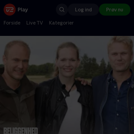
Log ind
Prøv nu
Forside
Live TV
Kategorier