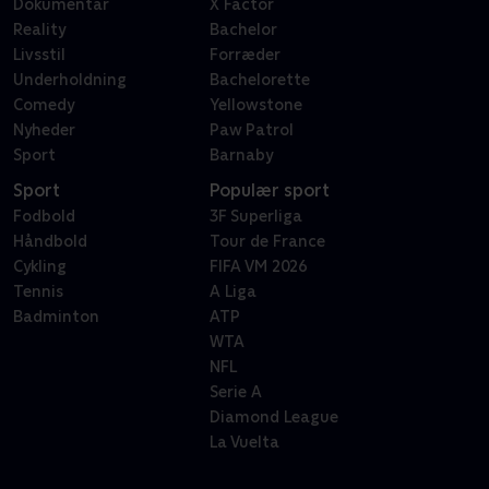
Dokumentar
X Factor
Reality
Bachelor
Livsstil
Forræder
Underholdning
Bachelorette
Comedy
Yellowstone
Nyheder
Paw Patrol
Sport
Barnaby
Sport
Populær sport
Fodbold
3F Superliga
Håndbold
Tour de France
Cykling
FIFA VM 2026
Tennis
A Liga
Badminton
ATP
WTA
NFL
Serie A
Diamond League
La Vuelta