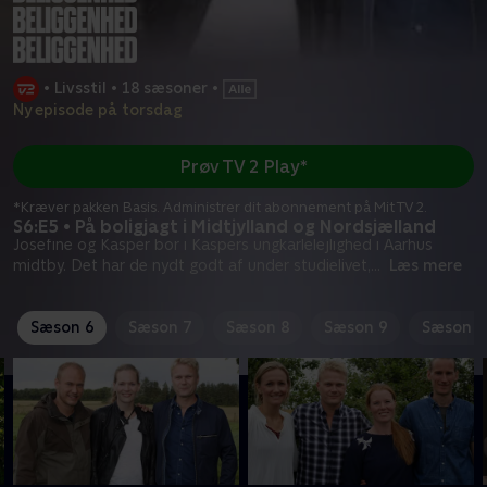
•
Livsstil
•
18 sæsoner
•
Ny episode på torsdag
Prøv TV 2 Play*
*Kræver pakken Basis. Administrer dit abonnement på Mit TV 2.
S6:E5 • På boligjagt i Midtjylland og Nordsjælland
Josefine og Kasper bor i Kaspers ungkarlelejlighed i Aarhus
midtby. Det har de nydt godt af under studielivet,
...
Læs mere
Sæson 6
Sæson 7
Sæson 8
Sæson 9
Sæson 1