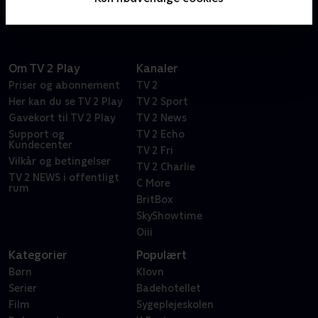
Om TV 2 Play
Kanaler
Priser og abonnement
TV 2
Her kan du se TV 2 Play
TV 2 Sport
Gavekort til TV 2 Play
TV 2 News
Support og
TV 2 Echo
Kundecenter
TV 2 Fri
Vilkår og betingelser
TV 2 Charlie
TV 2 NEWS i offentligt
C More
rum
BritBox
SkyShowtime
Oiii
Kategorier
Populært
Børn
Klovn
Serier
Badehotellet
Film
Sygeplejeskolen