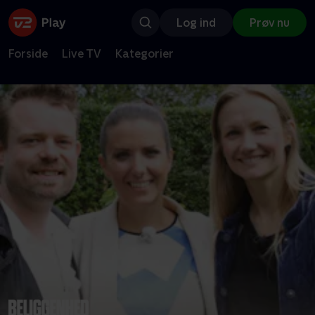
Log ind
Prøv nu
Forside
Live TV
Kategorier