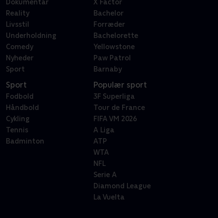
Dokumentar
X Factor
Reality
Bachelor
Livsstil
Forræder
Underholdning
Bachelorette
Comedy
Yellowstone
Nyheder
Paw Patrol
Sport
Barnaby
Sport
Populær sport
Fodbold
3F Superliga
Håndbold
Tour de France
Cykling
FIFA VM 2026
Tennis
A Liga
Badminton
ATP
WTA
NFL
Serie A
Diamond League
La Vuelta