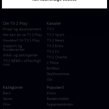
Om TV 2 Play
Kanaler
Priser og abonnement
TV 2
Her kan du se TV 2 Play
TV 2 Sport
Gavekort til TV 2 Play
TV 2 News
Support og
TV 2 Echo
Kundecenter
TV 2 Fri
Vilkår og betingelser
TV 2 Charlie
TV 2 NEWS i offentligt
C More
rum
BritBox
SkyShowtime
Oiii
Kategorier
Populært
Børn
Klovn
Serier
Badehotellet
Film
Sygeplejeskolen