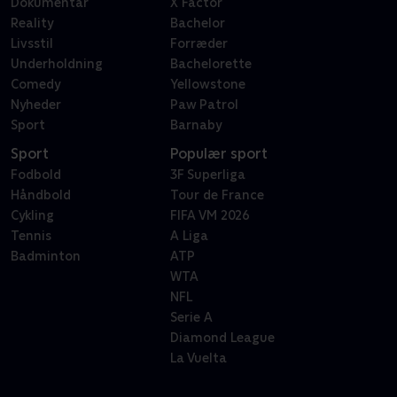
Dokumentar
X Factor
Reality
Bachelor
Livsstil
Forræder
Underholdning
Bachelorette
Comedy
Yellowstone
Nyheder
Paw Patrol
Sport
Barnaby
Sport
Populær sport
Fodbold
3F Superliga
Håndbold
Tour de France
Cykling
FIFA VM 2026
Tennis
A Liga
Badminton
ATP
WTA
NFL
Serie A
Diamond League
La Vuelta