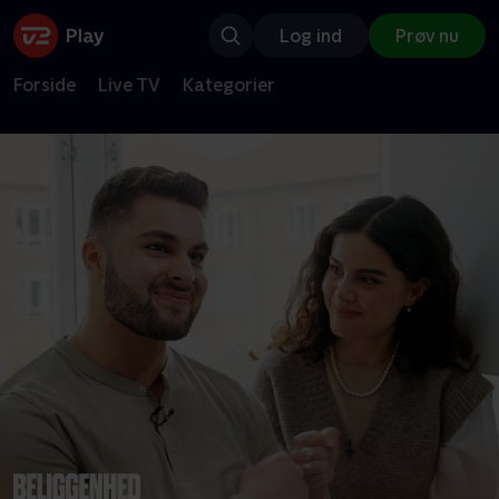
Log ind
Prøv nu
Forside
Live TV
Kategorier