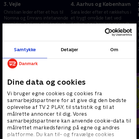
3. Vejle
4. Aarhus og København
Christian leder efter et hus til
Sara leder efter et rækkehus i
Norrina og Emrans intetanende
et trygt område tæt ved
d
forældre, og Sara skal finde et
Aarhus, og Christian er sendt
hjem på den helt rigtige
afsted efter et familiehjem
beliggenhed - begge dele i
allerhelst i Hareskovby udenfor
13. juli 2023 • 40 min
17. august 2023 • 39 min
Vejle.
København.
Samtykke
Detaljer
Om
Andre så også
Dine data og cookies
Vi bruger egne cookies og cookies fra
samarbejdspartnere for at give dig den bedste
oplevelse af TV 2 PLAY, til statistik og til at
målrette annoncer til dig. Vores
samarbejdspartnere kan anvende cookie-data til
målrettet markedsføring på egne og andres
Linde på Langeland
Helt sort
platforme. Du kan til- og fravælge cookies