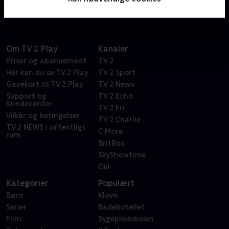
Om TV 2 Play
Kanaler
Priser og abonnement
TV 2
Her kan du se TV 2 Play
TV 2 Sport
Gavekort til TV 2 Play
TV 2 News
Support og
TV 2 Echo
Kundecenter
TV 2 Fri
Vilkår og betingelser
TV 2 Charlie
TV 2 NEWS i offentligt
C More
rum
BritBox
SkyShowtime
Oiii
Kategorier
Populært
Børn
Klovn
Serier
Badehotellet
Film
Sygeplejeskolen