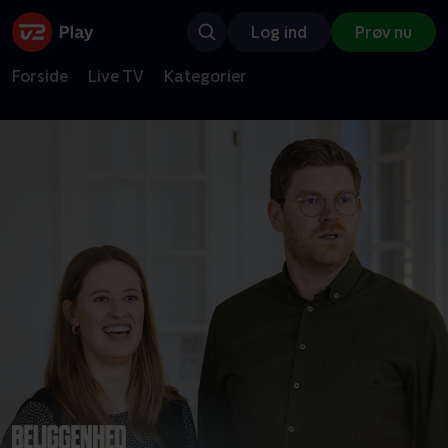
Log ind
Prøv nu
Forside
Live TV
Kategorier