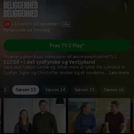
•
Livsstil
•
18 sæsoner
•
Ny episode på torsdag
Prøv TV 2 Play*
*Kræver pakken Basis. Administrer dit abonnement på Mit TV 2.
S13:E8 • I det sydfynske og Vestjylland
Sara skal hjælpe Cecilie og Johan med at rykke fra Sjælland til
Sydfyn. Signe og Christoffer ønsker sig et moderne
...
Læs mere
 12
Sæson 13
Sæson 14
Sæson 15
Sæson 16