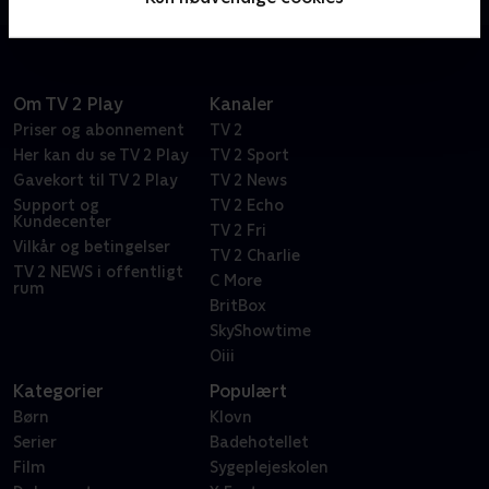
Om TV 2 Play
Kanaler
Priser og abonnement
TV 2
Her kan du se TV 2 Play
TV 2 Sport
Gavekort til TV 2 Play
TV 2 News
Support og
TV 2 Echo
Kundecenter
TV 2 Fri
Vilkår og betingelser
TV 2 Charlie
TV 2 NEWS i offentligt
C More
rum
BritBox
SkyShowtime
Oiii
Kategorier
Populært
Børn
Klovn
Serier
Badehotellet
Film
Sygeplejeskolen