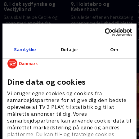
8. I det sydfynske og
9. Holstebro og
Vestjylland
København
Sara skal hjælpe Cecilie og
Sara leder efter en herskabelig
Johan med at rykke fra
københavnerlejlighed til Mette
Sjælland til Sydfyn. Signe og
og Jens, og Christian skal på
Christoffer ønsker sig et
husjagt i Holstebro med Sofie
moderne hus i Vestjylland, og
og Christoffer.
10. august 2022 • 40 min
17. august 2022 • 40 min
Christian overrasker parret.
Samtykke
Detaljer
Om
Andre så også
Dine data og cookies
Vi bruger egne cookies og cookies fra
samarbejdspartnere for at give dig den bedste
oplevelse af TV 2 PLAY, til statistik og til at
målrette annoncer til dig. Vores
samarbejdspartnere kan anvende cookie-data til
målrettet markedsføring på egne og andres
Helt sort
Linde på La
platforme. Du kan til- og fravælge cookies