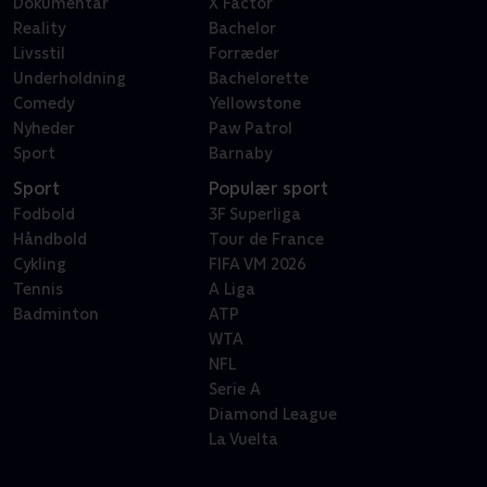
Dokumentar
X Factor
Reality
Bachelor
Livsstil
Forræder
Underholdning
Bachelorette
Comedy
Yellowstone
Nyheder
Paw Patrol
Sport
Barnaby
Sport
Populær sport
Fodbold
3F Superliga
Håndbold
Tour de France
Cykling
FIFA VM 2026
Tennis
A Liga
Badminton
ATP
WTA
NFL
Serie A
Diamond League
La Vuelta