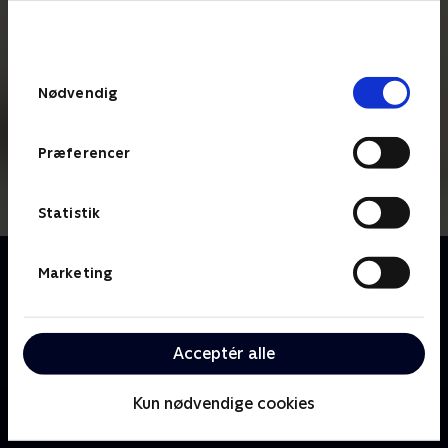
bunden af siden. Læs mere om hvordan TV 2
behandler dine oplysninger i
TV 2s privatlivspolitik
.
Samtykkevalg
Nødvendig
Præferencer
Statistik
Om Bag om kandidaten
Marketing
Se med, når de bornholmske kandidater til
kommunalvalget går i køkkenet, står bag grillen og
sidder ved bålstedet for at snakke politik over et
Acceptér alle
stykke selvvalgt bagværk.
Kun nødvendige cookies