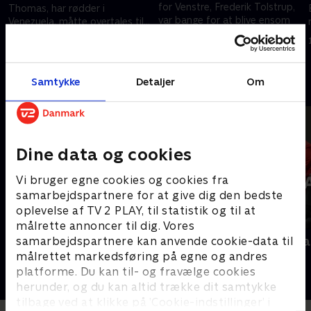
for Venstre, Frederik Tolstrup,
Thomas, har rødder i
var bange for at blive ensom
Venezuela, måtte overtales til
som landmand, gerne vil tale
at stille op og elsker bagværk
6. oktober 2025 • 29 min
velfærd og elsker bagværk
med seksten lag?
6. oktober 2025 • 29 min
med flødeskum?
Samtykke
Detaljer
Om
Andre så også
Dine data og cookies
Vi bruger egne cookies og cookies fra
samarbejdspartnere for at give dig den bedste
oplevelse af TV 2 PLAY, til statistik og til at
målrette annoncer til dig. Vores
Interview med dronning Margrethe
Folketingsva
samarbejdspartnere kan anvende cookie-data til
- 100-året for Genforeningen
målrettet markedsføring på egne og andres
Nyheder
2020 • Nyheder • 38 min
platforme. Du kan til- og fravælge cookies
herunder, og du kan altid trække dit samtykke
tilbage ved at klikke på ’Cookie-indstillinger’ i