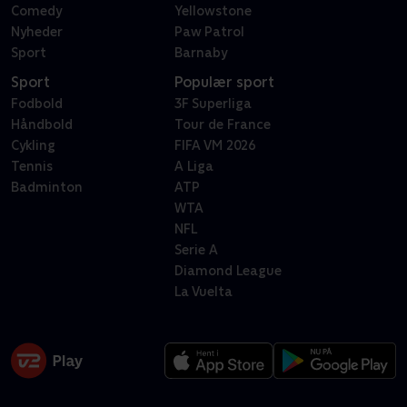
Comedy
Yellowstone
Nyheder
Paw Patrol
Sport
Barnaby
Sport
Populær sport
Fodbold
3F Superliga
Håndbold
Tour de France
Cykling
FIFA VM 2026
Tennis
A Liga
Badminton
ATP
WTA
NFL
Serie A
Diamond League
La Vuelta