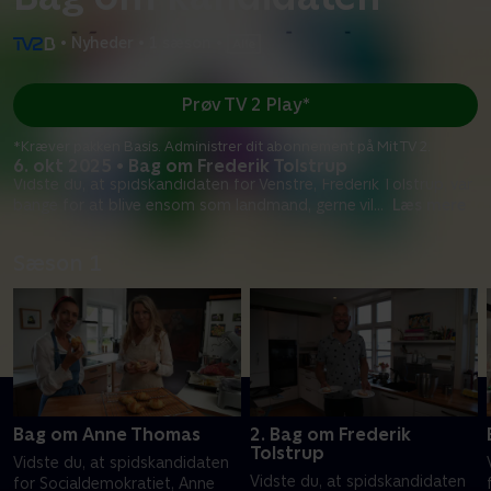
•
Nyheder
•
1 sæson
•
Prøv TV 2 Play*
*Kræver pakken Basis. Administrer dit abonnement på Mit TV 2.
6. okt 2025 • Bag om Frederik Tolstrup
Vidste du, at spidskandidaten for Venstre, Frederik Tolstrup, var
bange for at blive ensom som landmand, gerne vil
...
Læs mere
Sæson 1
Bag om Anne Thomas
2. Bag om Frederik
Tolstrup
Vidste du, at spidskandidaten
Vidste du, at spidskandidaten
for Socialdemokratiet, Anne