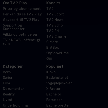
Om TV 2 Play
Kanaler
Priser og abonnement
TV 2
Her kan du se TV 2 Play
TV 2 Sport
Gavekort til TV 2 Play
TV 2 News
Support og
TV 2 Echo
Kundecenter
TV 2 Fri
Vilkår og betingelser
TV 2 Charlie
TV 2 NEWS i offentligt
C More
rum
BritBox
SkyShowtime
Oiii
Kategorier
Populært
Børn
Klovn
Serier
Badehotellet
Film
Sygeplejeskolen
Dokumentar
X Factor
Reality
Bachelor
Livsstil
Forræder
Underholdning
Bachelorette