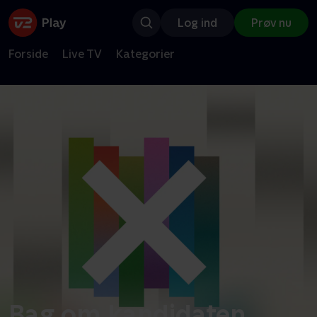
Log ind
Prøv nu
Forside
Live TV
Kategorier
Bag om kandidaten