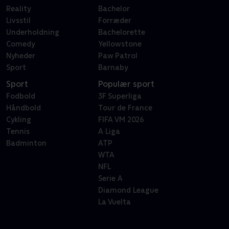
Reality
Bachelor
Livsstil
Forræder
Underholdning
Bachelorette
Comedy
Yellowstone
Nyheder
Paw Patrol
Sport
Barnaby
Sport
Populær sport
Fodbold
3F Superliga
Håndbold
Tour de France
Cykling
FIFA VM 2026
Tennis
A Liga
Badminton
ATP
WTA
NFL
Serie A
Diamond League
La Vuelta