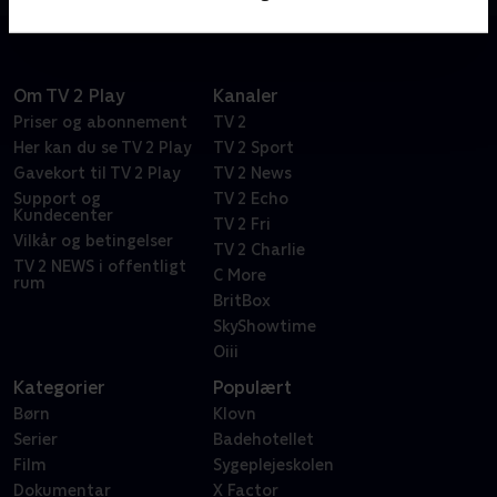
Om TV 2 Play
Kanaler
Priser og abonnement
TV 2
Her kan du se TV 2 Play
TV 2 Sport
Gavekort til TV 2 Play
TV 2 News
Support og
TV 2 Echo
Kundecenter
TV 2 Fri
Vilkår og betingelser
TV 2 Charlie
TV 2 NEWS i offentligt
C More
rum
BritBox
SkyShowtime
Oiii
Kategorier
Populært
Børn
Klovn
Serier
Badehotellet
Film
Sygeplejeskolen
Dokumentar
X Factor