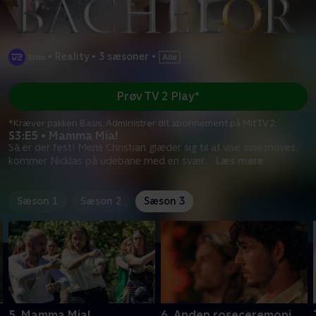
•
Reality
•
3 sæsoner
•
Prøv TV 2 Play*
*Kræver pakken Basis. Administrer dit abonnement på Mit TV 2.
S3:E5 • Mamma Mia!
Så er der fest! Mens Christian glæder sig til at vise sine moves,
kommer Nicklas på udebane med en svær
...
Læs mere
Sæson 1
Sæson 2
Sæson 3
5. Mamma Mia!
6. Anden roseceremoni