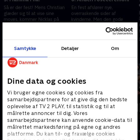
Så er der fest! Mens Christian
En fest afslører nye,
glæder sig til at vise sine
overraskende sider af
moves, kommer Nicklas på
kvinderne. Men den gode
udebane med en svær
stemning lider et knæk, da der
koreografi. Og kvinderne - de
går intens mingling i den inden
22. oktober 2025 • 29 min
23. oktober 2025 • 35 min
får sig en overraskelse!
sæsonens anden
roseceremoni.
Samtykke
Detaljer
Om
Andre så også
Dine data og cookies
Vi bruger egne cookies og cookies fra
samarbejdspartnere for at give dig den bedste
oplevelse af TV 2 PLAY, til statistik og til at
målrette annoncer til dig. Vores
samarbejdspartnere kan anvende cookie-data til
Bachelorette
Forræder
målrettet markedsføring på egne og andres
Reality • 4 sæsoner
Reality • 4 sæso
platforme. Du kan til- og fravælge cookies