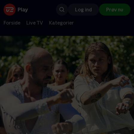
Log ind
Prøv nu
Forside
Live TV
Kategorier