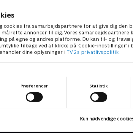
årne kvinder, så
Philip om, mens vi også k
gen er svær
bag om de største øjeblikke
22 • 38 min
26. juli 2022 • 30 min
kies
g cookies fra samarbejdspartnere for at give dig den b
l at målrette annoncer til dig. Vores samarbejdspartner
ing på egne og andres platforme. Du kan til- og fravæl
amtykke tilbage ved at klikke på ’Cookie-indstillinger’ i
handler dine oplysninger i
TV 2s privatlivspolitik
.
Samtykkevalg
Præferencer
Statistik
Landmand søger kærlighed
F
Kun nødvendige cookie
Reality • 13 sæsoner
R