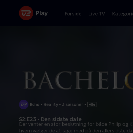
Forside
Live TV
Kategori
•
Reality
•
3 sæsoner
•
S2:E23 • Den sidste date
Der venter en stor beslutning for både Philip og K
hvem vælger de at tage med på den allersidste da