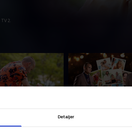
 TV 2.
sidste rose
25. Efter den sidste rose
seventyret er ved at være
Hvordan går det med kærli
Detaljer
enter den sidste rose. Både
hjemme i Danmark? Det sp
Philip har fået følelser for
Petra de to bachelors Kaspe