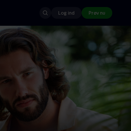
Log ind
Prøv nu