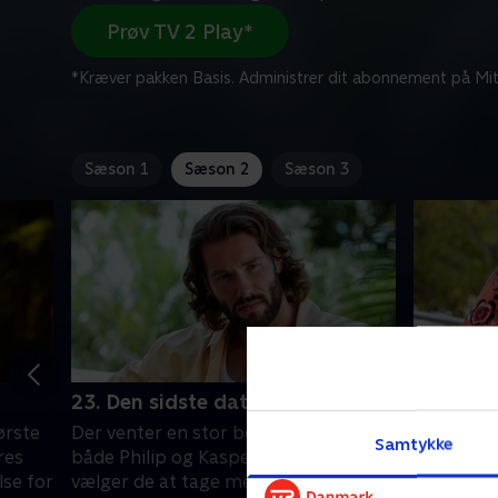
Prøv TV 2 Play*
*Kræver pakken Basis. Administrer dit abonnement på Mit
Sæson 1
Sæson 2
Sæson 3
23. Den sidste date
24. Den 
ørste
Der venter en stor beslutning for
Kærlighed
Samtykke
res
både Philip og Kasper. For hvem
slut. Nu v
se for
vælger de at tage med på den
Kasper og 