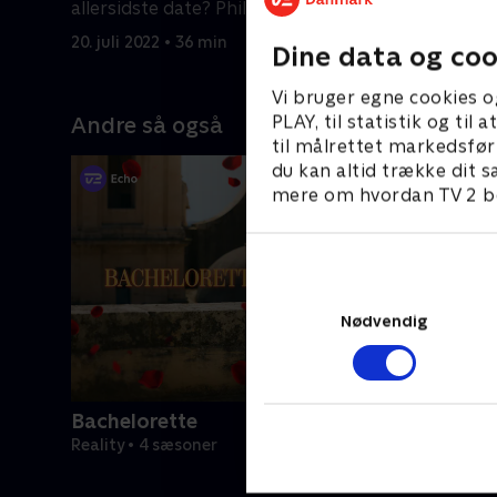
allersidste date? Philip inviterer på
deres udk
romantisk snorkletur
beslutnin
20. juli 2022 • 36 min
21. juli 20
Dine data og coo
Vi bruger egne cookies o
PLAY, til statistik og ti
Andre så også
til målrettet markedsfør
du kan altid trække dit s
mere om hvordan TV 2 be
Nødvendig
Bachelorette
Reality • 4 sæsoner