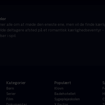
lor
r alle om at møde den eneste ene, men vil de finde kærli
lde deltagere afsted på et romantisk kærlighedseventyr 
ser i spil.
Kategorier
Populært
S
Børn
Klovn
F
Serier
Badehotellet
H
Film
Sygeplejeskolen
C
Dokumentar
X Factor
T