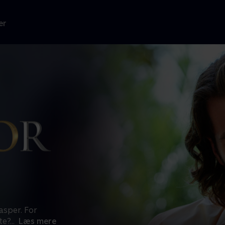
er
asper. For
te?
...
Læs mere