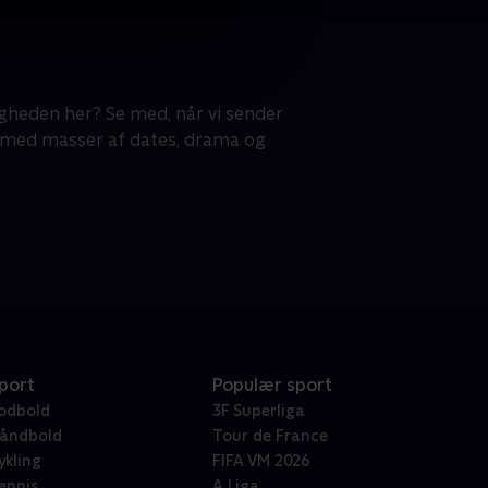
gheden her? Se med, når vi sender
- med masser af dates, drama og
port
Populær sport
odbold
3F Superliga
åndbold
Tour de France
ykling
FIFA VM 2026
ennis
A Liga