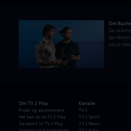
Om Bache
De drømme
de håbefu
store følel
Om TV 2 Play
Kanaler
Priser og abonnement
TV 2
Her kan du se TV 2 Play
TV 2 Sport
Gavekort til TV 2 Play
TV 2 News
Support og Kundecenter
TV 2 Echo