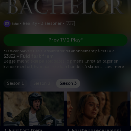
•
Reality
•
3 sæsoner
•
Prøv TV 2 Play*
*Kræver pakken Basis. Administrer dit abonnement på Mit TV 2.
S3:E2 • Fuld fart frem
Begge mænd skal på solodates, og mens Christian tager en
kvinde med ud, hvor han ikke kan bunde, så skruer
...
Læs mere
Sæson 1
Sæson 2
Sæson 3
2. Fuld fart frem
3. Første roseceremoni