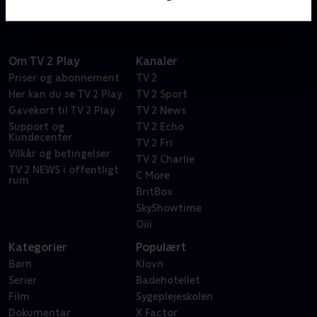
Om TV 2 Play
Kanaler
Priser og abonnement
TV 2
Her kan du se TV 2 Play
TV 2 Sport
Gavekort til TV 2 Play
TV 2 News
Support og
TV 2 Echo
Kundecenter
TV 2 Fri
Vilkår og betingelser
TV 2 Charlie
TV 2 NEWS i offentligt
C More
rum
BritBox
SkyShowtime
Oiii
Kategorier
Populært
Børn
Klovn
Serier
Badehotellet
Film
Sygeplejeskolen
Dokumentar
X Factor