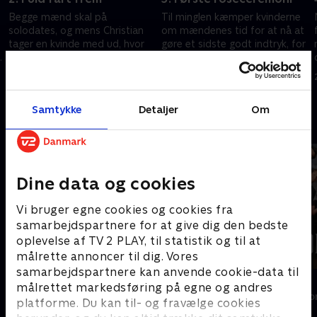
Begge mænd skal på
Til minglen kæmper kvinderne
solodates, og mens Christian
om mændenes tid for at nå at
tager en kvinde med ud, hvor
gøre et sidste godt indtryk, for
e
han ikke kan bunde, så skruer
inden dagen er omme, er
Nicklas op for farten og
mindst én af kvinderne på vej
15. oktober 2025 • 33 min
16. oktober 2025 • 30 min
kommer helt tæt på sin date.
hjem fra Kreta.
Samtykke
Detaljer
Om
Andre så også
Dine data og cookies
Vi bruger egne cookies og cookies fra
samarbejdspartnere for at give dig den bedste
oplevelse af TV 2 PLAY, til statistik og til at
målrette annoncer til dig. Vores
samarbejdspartnere kan anvende cookie-data til
Bachelorette
Forræder
målrettet markedsføring på egne og andres
Reality • 4 sæsoner
Reality • 4 sæso
platforme. Du kan til- og fravælge cookies