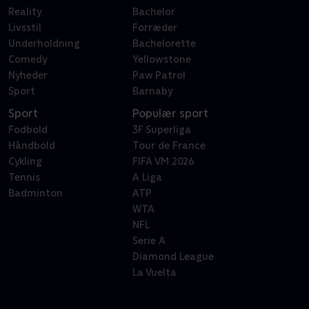
Reality
Bachelor
Livsstil
Forræder
Underholdning
Bachelorette
Comedy
Yellowstone
Nyheder
Paw Patrol
Sport
Barnaby
Sport
Populær sport
Fodbold
3F Superliga
Håndbold
Tour de France
Cykling
FIFA VM 2026
Tennis
A Liga
Badminton
ATP
WTA
NFL
Serie A
Diamond League
La Vuelta