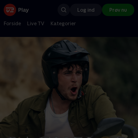
Log ind
Prøv nu
Forside
Live TV
Kategorier