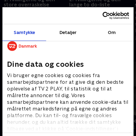
store overraskelse
lange to do-liste
De to tvillinger ser på en båd,
Anders og Torben tager til
så de kan få opfyldt drømmen
Thailand med en lang liste over
om at sejle til Thailand.
ting, der skal laves i deres
Desuden er de til Danmarks
restaurant. Men økonomien
Samtykke
Detaljer
Om
største vanvidsfest, Reality
halter, og projekterne giver
24. oktober 2023 • 28 min
31. oktober 2023 • 28 min
Awards.
Don hovedpine.
Andre så også
Dine data og cookies
Vi bruger egne cookies og cookies fra
samarbejdspartnere for at give dig den bedste
oplevelse af TV 2 PLAY, til statistik og til at
målrette annoncer til dig. Vores
samarbejdspartnere kan anvende cookie-data til
målrettet markedsføring på egne og andres
platforme. Du kan til- og fravælge cookies
Fanden ta' kommunen
Håbløst arb
herunder, og du kan altid trække dit samtykke
Dokumentar • 1 sæsoner
Dokumentar • 1
tilbage ved at klikke på ’Cookie-indstillinger’ i
bunden af siden. Læs mere om hvordan TV 2