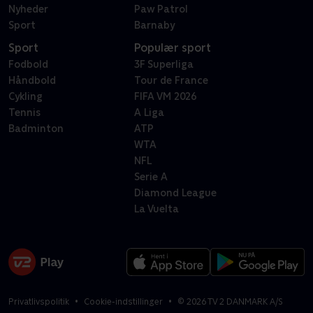
Nyheder
Paw Patrol
Sport
Barnaby
Sport
Populær sport
Fodbold
3F Superliga
Håndbold
Tour de France
Cykling
FIFA VM 2026
Tennis
A Liga
Badminton
ATP
WTA
NFL
Serie A
Diamond League
La Vuelta
Privatlivspolitik
Cookie-indstillinger
©
2026
TV 2 DANMARK A/S