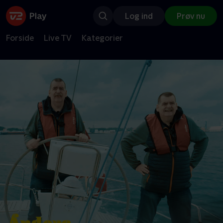
Log ind
Prøv nu
Forside
Live TV
Kategorier