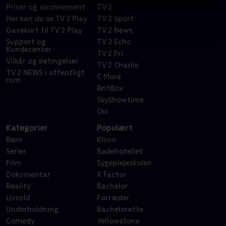
Priser og abonnement
TV 2
Her kan du se TV 2 Play
TV 2 Sport
Gavekort til TV 2 Play
TV 2 News
Support og
TV 2 Echo
Kundecenter
TV 2 Fri
Vilkår og betingelser
TV 2 Charlie
TV 2 NEWS i offentligt
C More
rum
BritBox
SkyShowtime
Oiii
Kategorier
Populært
Børn
Klovn
Serier
Badehotellet
Film
Sygeplejeskolen
Dokumentar
X Factor
Reality
Bachelor
Livsstil
Forræder
Underholdning
Bachelorette
Comedy
Yellowstone