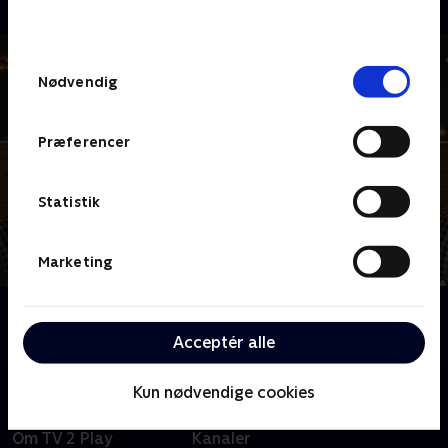
behandler dine oplysninger i
TV 2s privatlivspolitik
.
Samtykkevalg
Nødvendig
Præferencer
Statistik
Marketing
Om Anders og Torben
Følg de herlige tvillinger fra det nordlige Vestjylland.
Acceptér alle
Kun nødvendige cookies
Om TV 2 Play
Kanaler