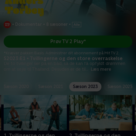
•
Dokumentar
•
8 sæsoner
•
Prøv TV 2 Play*
*Kræver pakken Basis. Administrer dit abonnement på Mit TV 2.
S2023:E1 • Tvillingerne og den store overraskelse
De to tvillinger ser på en båd, så de kan få opfyldt drømmen
om at sejle til Thailand. Desuden er de til
...
Læs mere
Sæson 2020
Sæson 2021
Sæson 2023
Sæson 2025
1. Tvillingerne og den
2. Tvillingerne og den