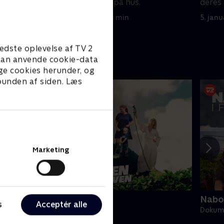
 Anders
også for at kigge på hus.
deres
20. januar 2020 • 28 min
5. jan
edste oplevelse af TV 2
e kan anvende cookie-data
ge cookies herunder, og
 bunden af siden. Læs
Marketing
alladen om kolonihaven
Nabos
s
Acceptér alle
okumentar • 2 sæsoner
Dokume