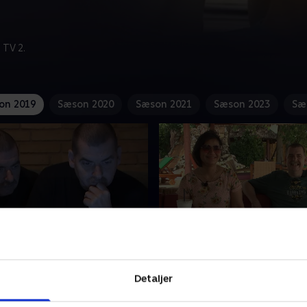
 TV 2.
on 2019
Sæson 2020
Sæson 2021
Sæson 2023
Sæ
ngerne og de nye tider
1. Tvillingerne og den ny
kærlighed
 Torben har besluttet sig
Detaljer
Torben har fået en ny kæres
e noget ved alt det, der har
Thailand og meget af hans t
ventet, så nu skal de både