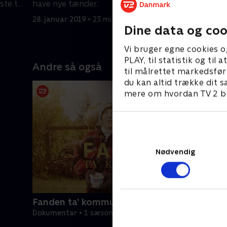
te til
have nye tænder.
have ny bi
28. januar 2019 • 23 min
4. februar
Dine data og coo
Vi bruger egne cookies o
PLAY, til statistik og ti
Andre så også
til målrettet markedsfør
du kan altid trække dit s
mere om hvordan TV 2 be
Nødvendig
Fanden ta' kommunen
Dokumentar • 1 sæsoner