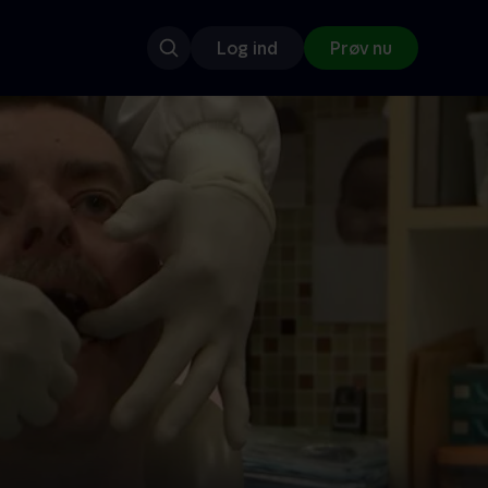
Log ind
Prøv nu