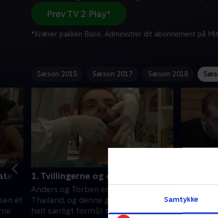
Prøv TV 2 Play*
*Kræver pakken Basis. Administrer dit abonnement på Mit
Sæson 2015
Sæson 2017
Sæson 2018
Sæs
ate
1. Tvillingerne og de nye tænder
2. Tvilli
Anders og Torben er tilbage i
Anders og
Samtykke
sen ét
Thailand, og denne gang har turen et
for at gør
rne
helt særligt formål: tvillingerne skal
ligget og 