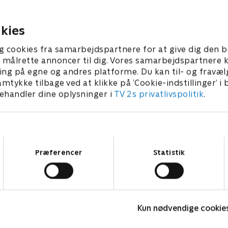
med at tale i telefon, mens
l og ny have.
står for de hjemlige pligter.
 2019 • 23 min
kies
6. januar 2020 • 27 min
g cookies fra samarbejdspartnere for at give dig den b
l at målrette annoncer til dig. Vores samarbejdspartner
ing på egne og andres platforme. Du kan til- og fravæl
amtykke tilbage ved at klikke på ’Cookie-indstillinger’ i
handler dine oplysninger i
TV 2s privatlivspolitik
.
Samtykkevalg
Præferencer
Statistik
Håbløst arbejde
B
Kun nødvendige cookie
Dokumentar • 1 sæsoner
D