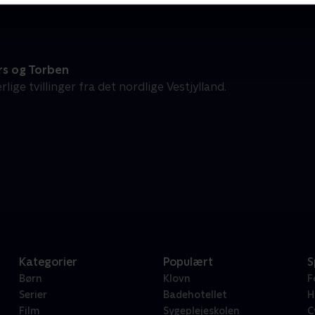
s og Torben
rlige tvillinger fra det nordlige Vestjylland.
Kategorier
Populært
S
Børn
Klovn
F
Serier
Badehotellet
H
Film
Sygeplejeskolen
C