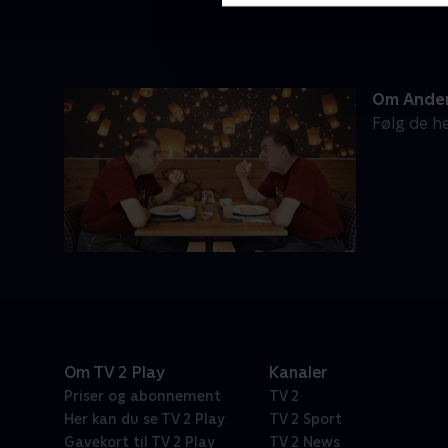
Om Ander
Følg de he
Om TV 2 Play
Kanaler
Priser og abonnement
TV 2
Her kan du se TV 2 Play
TV 2 Sport
Gavekort til TV 2 Play
TV 2 News