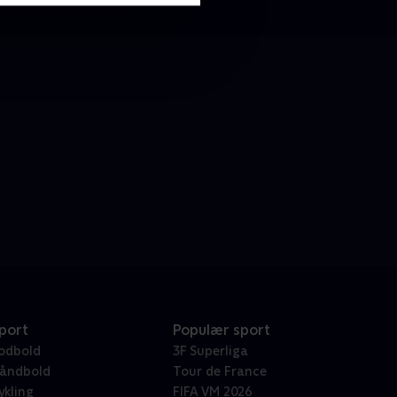
port
Populær sport
odbold
3F Superliga
åndbold
Tour de France
ykling
FIFA VM 2026