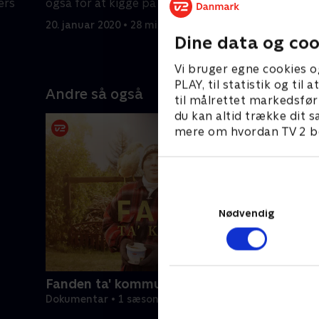
ers
også for at kigge på hus.
deres 100
20. januar 2020 • 28 min
5. januar 2
Dine data og coo
Vi bruger egne cookies o
PLAY, til statistik og ti
Andre så også
til målrettet markedsfør
du kan altid trække dit s
mere om hvordan TV 2 be
Nødvendig
Fanden ta' kommunen
Dokumentar • 1 sæsoner