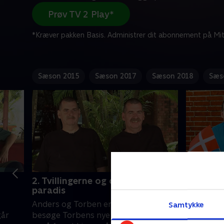
Prøv TV 2 Play*
*Kræver pakken Basis. Administrer dit abonnement på Mit
Sæson 2015
Sæson 2017
Sæson 2018
Sæs
2. Tvillingerne og drømmen om
1. Tvill
paradis
årsføds
Anders og Torben er i Thailand for at
Anders og
Samtykke
går
besøge Torbens nye kæreste, men
hjørne. De