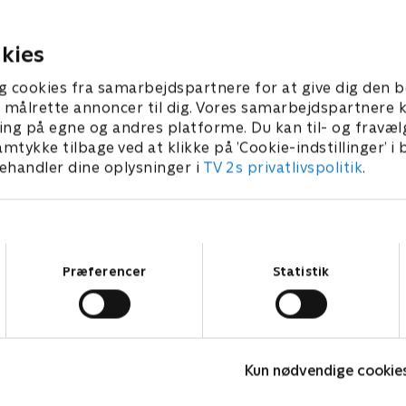
-årsfødselsdag.
projekter. De får job som
fotomodeller og indspiller e
021 • 26 min
nummer om at score damer
kies
5. januar 2021 • 26 min
g cookies fra samarbejdspartnere for at give dig den b
l at målrette annoncer til dig. Vores samarbejdspartner
ing på egne og andres platforme. Du kan til- og fravæl
amtykke tilbage ved at klikke på ’Cookie-indstillinger’ i
handler dine oplysninger i
TV 2s privatlivspolitik
.
Samtykkevalg
Præferencer
Statistik
Håbløst arbejde
B
Kun nødvendige cookie
Dokumentar • 1 sæsoner
D