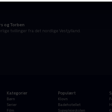
s og Torben
rlige tvillinger fra det nordlige Vestjylland.
Kategorier
Populært
S
Børn
Klovn
F
Serier
Badehotellet
H
Film
Sygeplejeskolen
C