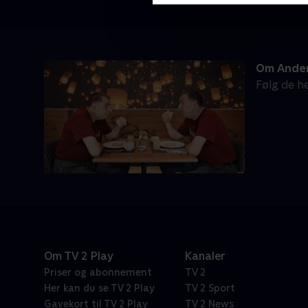
Om Ander
Følg de he
Om TV 2 Play
Kanaler
Priser og abonnement
TV 2
Her kan du se TV 2 Play
TV 2 Sport
Gavekort til TV 2 Play
TV 2 News