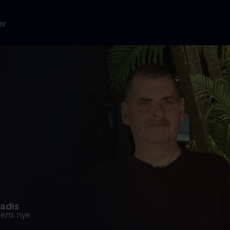
er
adis
bens nye