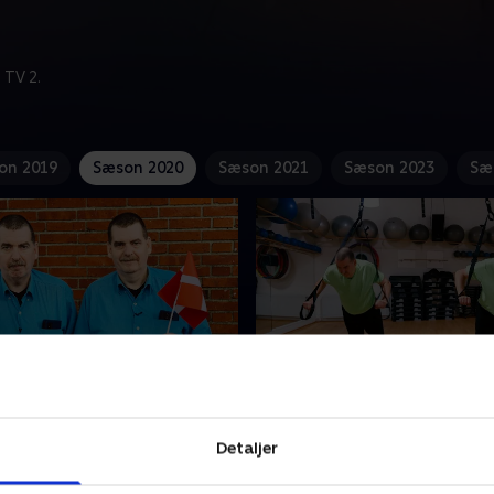
 TV 2.
on 2019
Sæson 2020
Sæson 2021
Sæson 2023
Sæ
ingerne og 100-
2. Tvillingerne og det nye
elsdagen
liv
Detaljer
 Torben runder et skarpt
Anders og Torben er blevet 
 bliver 50 år, og skal holde
er det tid til at kaste sig ud 