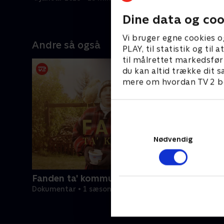
Dine data og coo
Vi bruger egne cookies o
Andre så også
PLAY, til statistik og ti
til målrettet markedsfør
du kan altid trække dit s
mere om hvordan TV 2 be
Nødvendig
Fanden ta' kommunen
Dokumentar • 1 sæsoner