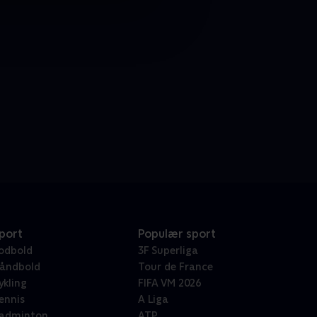
port
Populær sport
odbold
3F Superliga
åndbold
Tour de France
ykling
FIFA VM 2026
ennis
A Liga
adminton
ATP