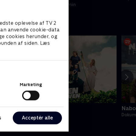
6. januar 2020 • 27 min
edste oplevelse af TV 2
e kan anvende cookie-data
ge cookies herunder, og
 bunden af siden. Læs
Marketing
alladen om kolonihaven
Nabos
okumentar • 2 sæsoner
Dokume
s
Acceptér alle