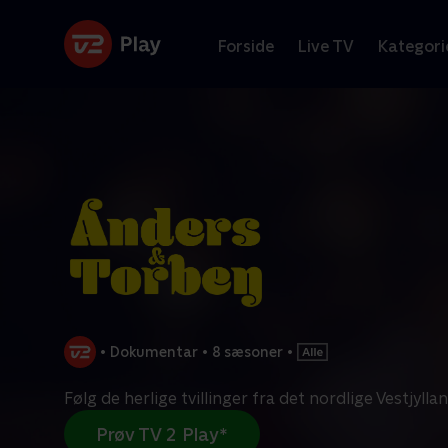
Forside
Live TV
Kategori
•
Dokumentar
•
8 sæsoner
•
Følg de herlige tvillinger fra det nordlige Vestjyllan
Prøv TV 2 Play*