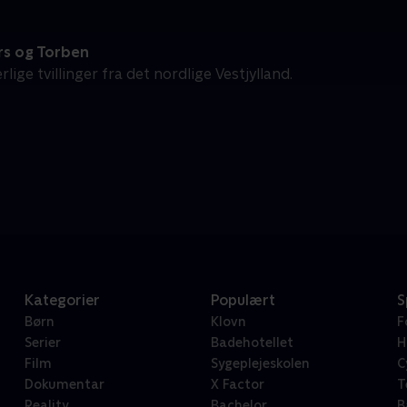
s og Torben
rlige tvillinger fra det nordlige Vestjylland.
Kategorier
Populært
S
Børn
Klovn
F
Serier
Badehotellet
H
Film
Sygeplejeskolen
C
Dokumentar
X Factor
T
Reality
Bachelor
B