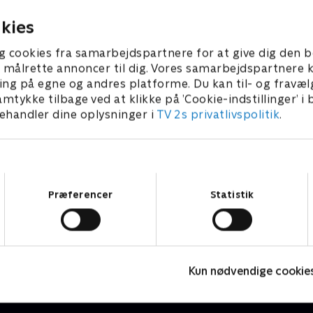
kies
g cookies fra samarbejdspartnere for at give dig den b
l at målrette annoncer til dig. Vores samarbejdspartner
ing på egne og andres platforme. Du kan til- og fravæl
amtykke tilbage ved at klikke på ’Cookie-indstillinger’ i
handler dine oplysninger i
TV 2s privatlivspolitik
.
Samtykkevalg
Præferencer
Statistik
Håbløst arbejde
B
Dokumentar • 1 sæsoner
D
Kun nødvendige cookie