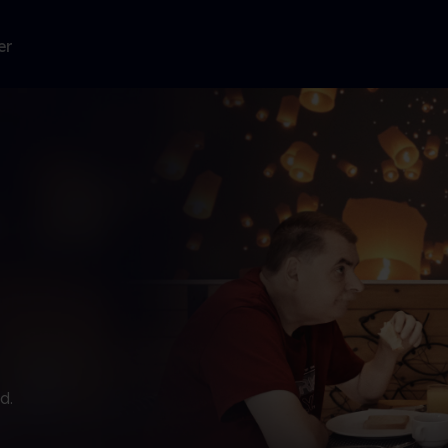
er
d.