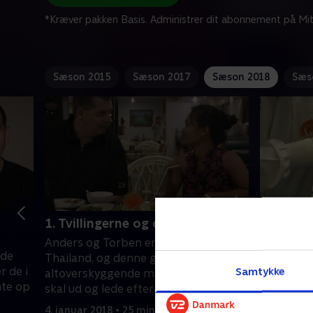
*Kræver pakken Basis. Administrer dit abonnement på Mit
Sæson 2015
Sæson 2017
Sæson 2018
Sæs
1. Tvillingerne og den nye date
1. Tvill
Anders og Torben er tilbage i
Anders og
øde
Thailand, og denne gang har rejsen ét
Thailand,
Samtykke
r de i
altoverskyggende mål. Tvillingerne
helt særli
nte op
skal ud og lede efter en ny kæreste til
have nye 
Torben
4. januar 2018 • 25 min
28. januar