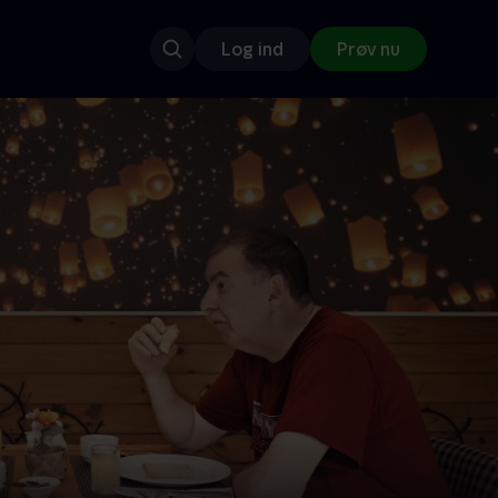
Log ind
Prøv nu