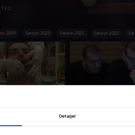
 TV 2.
on 2019
Sæson 2020
Sæson 2021
Sæson 2023
Sæ
ingerne og de nye tænder
2. Tvillingerne og de nye
 Torben er tilbage i
Anders og Torben har beslut
 og denne gang har turen et
for at gøre noget ved alt det
Detaljer
gt formål: tvillingerne skal
ligget og ventet, så nu skal
tænder.
have ny bil og ny have.
 2019 • 23 min
4. februar 2019 • 23 min