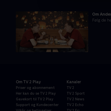
Om Ander
Følg de he
Om TV 2 Play
Kanaler
Priser og abonnement
TV 2
Her kan du se TV 2 Play
TV 2 Sport
Gavekort til TV 2 Play
TV 2 News
Support og Kundecenter
TV 2 Echo
Vilkår og betingelser
TV 2 Fri