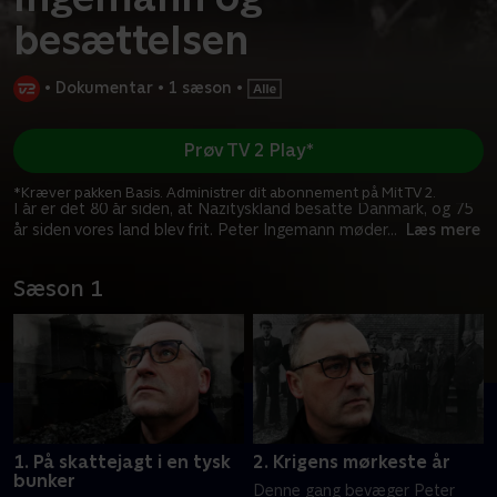
besættelsen
•
Dokumentar
•
1 sæson
•
Prøv TV 2 Play*
*Kræver pakken Basis. Administrer dit abonnement på Mit TV 2.
I år er det 80 år siden, at Nazityskland besatte Danmark, og 75
år siden vores land blev frit. Peter Ingemann møder
...
Læs mere
Sæson 1
1. På skattejagt i en tysk
2. Krigens mørkeste år
bunker
Denne gang bevæger Peter