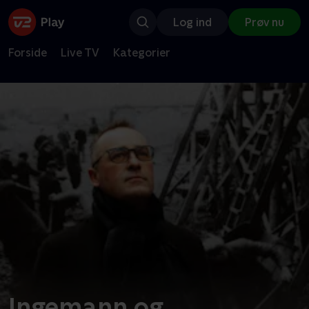
Log ind
Prøv nu
Forside
Live TV
Kategorier
Ingemann og