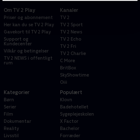
Om TV 2 Play
Kanaler
Priser og abonnement
TV 2
Her kan du se TV 2 Play
TV 2 Sport
Gavekort til TV 2 Play
TV 2 News
Support og
TV 2 Echo
Kundecenter
TV 2 Fri
Vilkår og betingelser
TV 2 Charlie
TV 2 NEWS i offentligt
C More
rum
BritBox
SkyShowtime
Oiii
Kategorier
Populært
Børn
Klovn
Serier
Badehotellet
Film
Sygeplejeskolen
Dokumentar
X Factor
Reality
Bachelor
Livsstil
Forræder