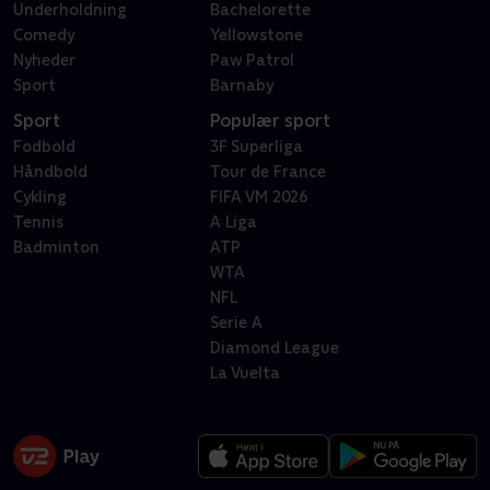
Underholdning
Bachelorette
Comedy
Yellowstone
Nyheder
Paw Patrol
Sport
Barnaby
Sport
Populær sport
Fodbold
3F Superliga
Håndbold
Tour de France
Cykling
FIFA VM 2026
Tennis
A Liga
Badminton
ATP
WTA
NFL
Serie A
Diamond League
La Vuelta