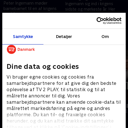
Peter Ingemann møder
Ingemann sig ind i krigens
barnebarnet til en af krigens
sidste og mørkeste år. Her
med fremtrædende nazister
møder han en kvinde, Fulvia,
og er med, når en af de tyske
der som otteårig overlevede
27. april 2020 • 40 min
bunkers skal åbnes for første
bombningen af Den Franske
27. april 2020 • 40 min
gang i 70 år.
Skole.
Samtykke
Detaljer
Om
Andre så også
Dine data og cookies
Vi bruger egne cookies og cookies fra
samarbejdspartnere for at give dig den bedste
oplevelse af TV 2 PLAY, til statistik og til at
målrette annoncer til dig. Vores
samarbejdspartnere kan anvende cookie-data til
Ingemann - Hitler, Stalin og
Ingemann og
målrettet markedsføring på egne og andres
Churchill
Dokumentar • 1
platforme. Du kan til- og fravælge cookies
Dokumentar • 1 sæsoner
herunder, og du kan altid trække dit samtykke
tilbage ved at klikke på ’Cookie-indstillinger’ i