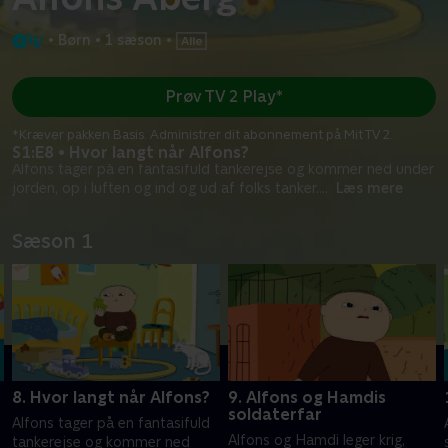
•
Børn
•
1 sæson
•
Prøv TV 2 Play*
*Kræver pakken Basis. Administrer dit abonnement på Mit TV 2.
S1:E8 • Hvor langt når Alfons?
Alfons tager på en fantasifuld tankerejse og kommer ned under
jorden, op i luften og ind og ud af folks tanker.
...
Læs mere
Sæson 1
8. Hvor langt når Alfons?
9. Alfons og Hamdis
soldaterfar
Alfons tager på en fantasifuld
Alfons og Hamdi leger krig,
tankerejse og kommer ned