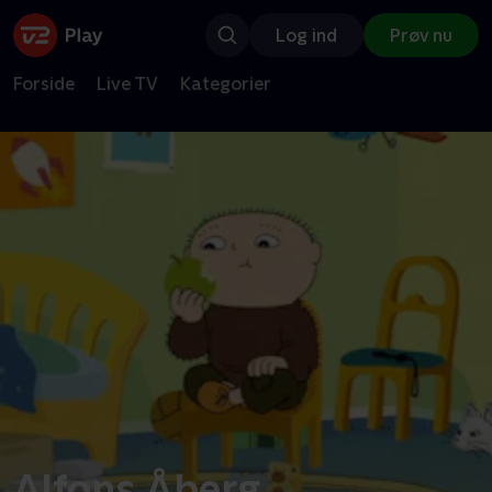
Log ind
Prøv nu
Forside
Live TV
Kategorier
Alfons Åberg