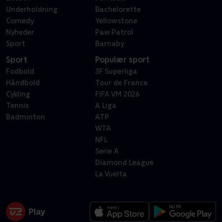
Underholdning
Bachelorette
Comedy
Yellowstone
Nyheder
Paw Patrol
Sport
Barnaby
Sport
Populær sport
Fodbold
3F Superliga
Håndbold
Tour de France
Cykling
FIFA VM 2026
Tennis
A Liga
Badminton
ATP
WTA
NFL
Serie A
Diamond League
La Vuelta