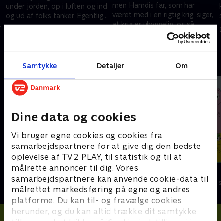
men Hamdis far, som har
under jorden, op i luften og ind
været med i en rigtig krig, siger,
og ud af folks tanker. Egentlig
at krig er uhyggelig, og så
skulle han bare ned med skrald.
1. juni 2016 • 12 min
fortæller han dem en historie
1. juni 2016 • 12 min
om en myre.
Andre så også
Samtykke
Detaljer
Om
Dine data og cookies
Vi bruger egne cookies og cookies fra
samarbejdspartnere for at give dig den bedste
oplevelse af TV 2 PLAY, til statistik og til at
målrette annoncer til dig. Vores
Alfons Åberg
Barbapapa
samarbejdspartnere kan anvende cookie-data til
Børneserier • 1 sæsoner
Børneserier • 1
målrettet markedsføring på egne og andres
platforme. Du kan til- og fravælge cookies
herunder, og du kan altid trække dit samtykke