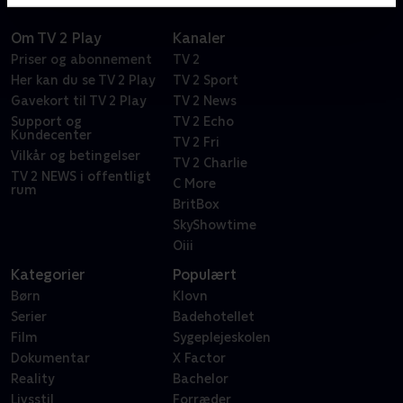
Om TV 2 Play
Kanaler
Priser og abonnement
TV 2
Her kan du se TV 2 Play
TV 2 Sport
Gavekort til TV 2 Play
TV 2 News
Support og
TV 2 Echo
Kundecenter
TV 2 Fri
Vilkår og betingelser
TV 2 Charlie
TV 2 NEWS i offentligt
C More
rum
BritBox
SkyShowtime
Oiii
Kategorier
Populært
Børn
Klovn
Serier
Badehotellet
Film
Sygeplejeskolen
Dokumentar
X Factor
Reality
Bachelor
Livsstil
Forræder