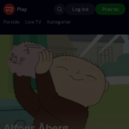
Log ind
Prøv nu
Forside
Live TV
Kategorier
Alfons Åberg