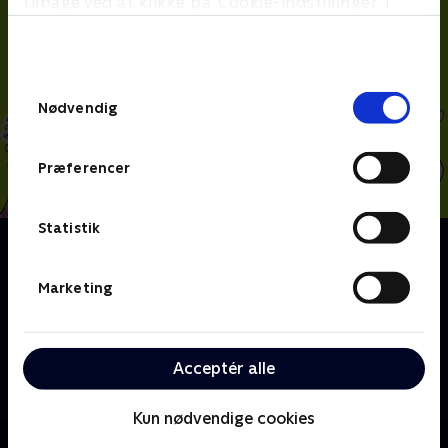
tilbage ved at klikke på ’Cookie-indstillinger’ i
bunden af siden. Læs mere om hvordan TV 2
behandler dine oplysninger i
TV 2s privatlivspolitik
.
Samtykkevalg
Nødvendig
Præferencer
Statistik
Om Alfons Åberg
For Alfons Åberg er hver dag fuld af overraskelser og
Marketing
nye eventyr. Den ene dag er han genial opfinder, den
næste dag bygger han en hel verden på stuegulvet.
Og når Alfons kaster sig ud i nye, vilde påfund, så ved
hans far altid, at Alfons nok skal klare det, hvis bare
Acceptér alle
han bruger sin fantasi.
Kun nødvendige cookies