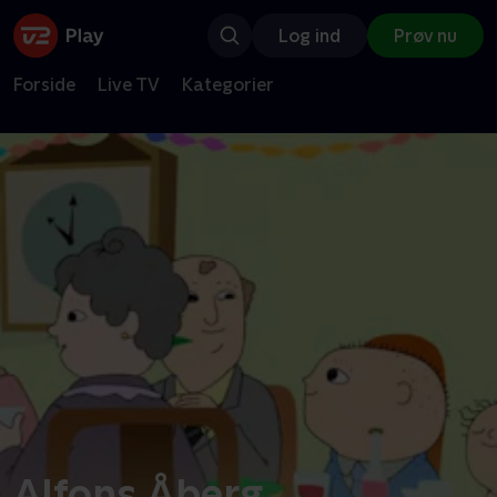
Log ind
Prøv nu
Forside
Live TV
Kategorier
Alfons Åberg