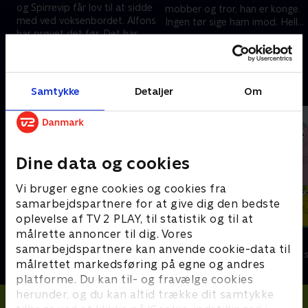
og Spirrevip får lov til at sidde
mobber og tror, han er konge.
med ved voksenbordet. Alfons
Ingen tør sige ham imod. Heller
har prøvet det før. Det har
ikke Alfons. Lige indtil en dag.
1. juni 2016 • 12 min
Spirrevip ikke.
1. juni 2016 • 12 min
Andre så også
Samtykke
Detaljer
Om
Dine data og cookies
Vi bruger egne cookies og cookies fra
samarbejdspartnere for at give dig den bedste
oplevelse af TV 2 PLAY, til statistik og til at
målrette annoncer til dig. Vores
Alfons Åberg
Barbapapa
samarbejdspartnere kan anvende cookie-data til
Børneserier • 1 sæsoner
Børneserier • 1
målrettet markedsføring på egne og andres
platforme. Du kan til- og fravælge cookies
herunder, og du kan altid trække dit samtykke