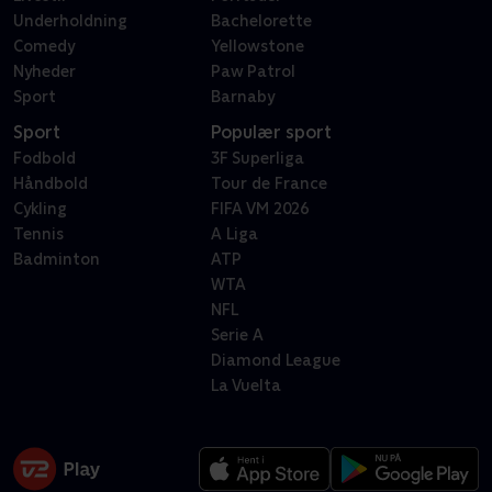
Underholdning
Bachelorette
Comedy
Yellowstone
Nyheder
Paw Patrol
Sport
Barnaby
Sport
Populær sport
Fodbold
3F Superliga
Håndbold
Tour de France
Cykling
FIFA VM 2026
Tennis
A Liga
Badminton
ATP
WTA
NFL
Serie A
Diamond League
La Vuelta