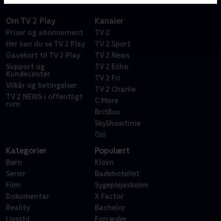
Om TV 2 Play
Kanaler
Priser og abonnement
TV 2
Her kan du se TV 2 Play
TV 2 Sport
Gavekort til TV 2 Play
TV 2 News
Support og
TV 2 Echo
Kundecenter
TV 2 Fri
Vilkår og betingelser
TV 2 Charlie
TV 2 NEWS i offentligt
C More
rum
BritBox
SkyShowtime
Oiii
Kategorier
Populært
Børn
Klovn
Serier
Badehotellet
Film
Sygeplejeskolen
Dokumentar
X Factor
Reality
Bachelor
Livsstil
Forræder