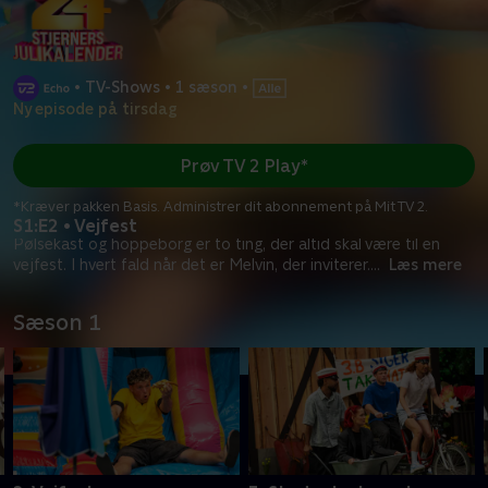
•
TV-Shows
•
1 sæson
•
Ny episode på tirsdag
Prøv TV 2 Play*
*Kræver pakken Basis. Administrer dit abonnement på Mit TV 2.
S1:E2 • Vejfest
Pølsekast og hoppeborg er to ting, der altid skal være til en
vejfest. I hvert fald når det er Melvin, der inviterer.
...
Læs mere
Sæson 1