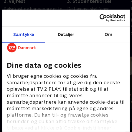
2. Vejfest
3. Studenterkørsel
Pølsekast og hoppeborg er to
Deltagerne skal fange
ting, der altid skal være til en
studenterhuer og dernæst ud i
vejfest. I hvert fald når det er
en gådefuld version af den
?
Melvin, der inviterer. Hvem får
klassiske danske
flest hotdogs gennem banen?
sommerdisciplin:
Samtykke
Detaljer
Om
24. juni 2026 • 26 min
25. juni 2026 • 25 min
Studenterkørsel. Hvem
kommer først i mål?
Andre så også
Dine data og cookies
Vi bruger egne cookies og cookies fra
samarbejdspartnere for at give dig den bedste
oplevelse af TV 2 PLAY, til statistik og til at
målrette annoncer til dig. Vores
samarbejdspartnere kan anvende cookie-data til
målrettet markedsføring på egne og andres
Danmarks dummeste
Stormester
platforme. Du kan til- og fravælge cookies
TV-Shows • 1 sæsoner
TV-Shows • 10 
herunder, og du kan altid trække dit samtykke
tilbage ved at klikke på ’Cookie-indstillinger’ i