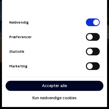
bunden af siden. Læs mere om hvordan TV 2
behandler dine oplysninger i
TV 2s privatlivspolitik
.
Samtykkevalg
Nødvendig
Præferencer
Statistik
Marketing
Om 24 stjerners julikalender
24 kendte danskere bydes velkommen på Melvins
feriekoloni, hvor de skal kæmpe om at klare sig bedst
Acceptér alle
igennem sommerens mange udfordringer.
Kun nødvendige cookies