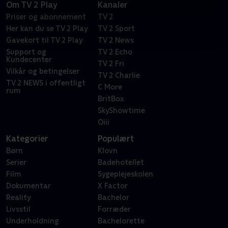
Om TV 2 Play
Kanaler
Priser og abonnement
TV 2
Her kan du se TV 2 Play
TV 2 Sport
Gavekort til TV 2 Play
TV 2 News
Support og
TV 2 Echo
Kundecenter
TV 2 Fri
Vilkår og betingelser
TV 2 Charlie
TV 2 NEWS i offentligt
C More
rum
BritBox
SkyShowtime
Oiii
Kategorier
Populært
Børn
Klovn
Serier
Badehotellet
Film
Sygeplejeskolen
Dokumentar
X Factor
Reality
Bachelor
Livsstil
Forræder
Underholdning
Bachelorette