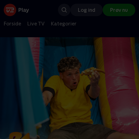
Log ind
Prøv nu
Forside
Live TV
Kategorier