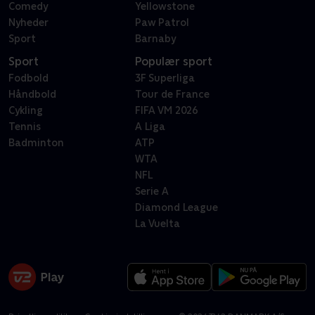
Comedy
Yellowstone
Nyheder
Paw Patrol
Sport
Barnaby
Sport
Populær sport
Fodbold
3F Superliga
Håndbold
Tour de France
Cykling
FIFA VM 2026
Tennis
A Liga
Badminton
ATP
WTA
NFL
Serie A
Diamond League
La Vuelta