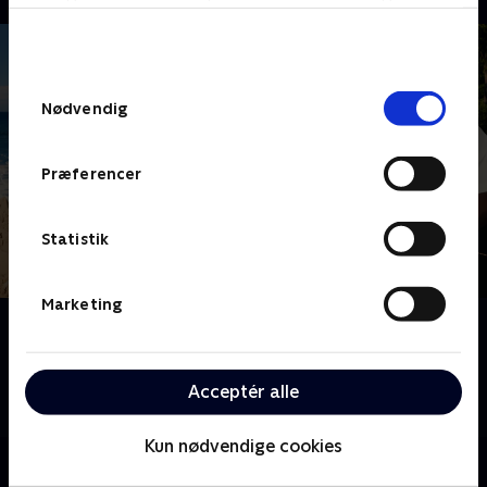
bunden af siden. Læs mere om hvordan TV 2
behandler dine oplysninger i
TV 2s privatlivspolitik
.
Samtykkevalg
Nødvendig
Præferencer
Statistik
Marketing
Om 24 stjerners julikalender
24 kendte danskere bydes velkommen på Melvins
feriekoloni, hvor de skal kæmpe om at klare sig bedst
Acceptér alle
igennem sommerens mange udfordringer.
Kun nødvendige cookies