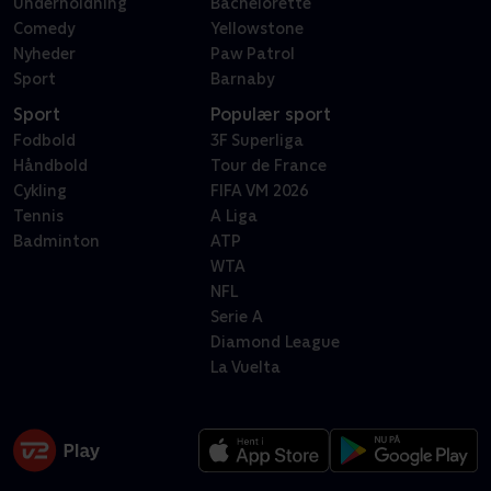
Underholdning
Bachelorette
Comedy
Yellowstone
Nyheder
Paw Patrol
Sport
Barnaby
Sport
Populær sport
Fodbold
3F Superliga
Håndbold
Tour de France
Cykling
FIFA VM 2026
Tennis
A Liga
Badminton
ATP
WTA
NFL
Serie A
Diamond League
La Vuelta