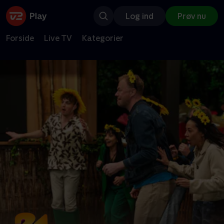
Log ind
Prøv nu
Forside
Live TV
Kategorier