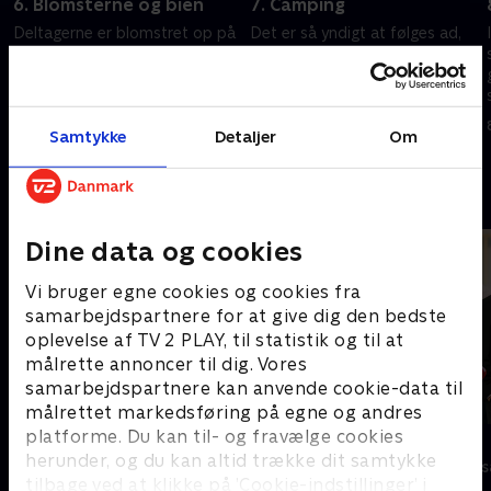
6. Blomsterne og bien
7. Camping
Deltagerne er blomstret op på
Det er så yndigt at følges ad,
feriekolonien, og nu skal de
når man er på camping og
undgå at blive stukket af en
deles tre mennesker om en
særlig gæst, der i dagens
sovepose. Hvem hopper først i
anledning bijobber på
mål?
2. juli 2026 • 24 min
7. juli 2026 • 25 min
Samtykke
Detaljer
Om
feriekolonien.
Andre så også
Dine data og cookies
Vi bruger egne cookies og cookies fra
samarbejdspartnere for at give dig den bedste
oplevelse af TV 2 PLAY, til statistik og til at
målrette annoncer til dig. Vores
samarbejdspartnere kan anvende cookie-data til
målrettet markedsføring på egne og andres
platforme. Du kan til- og fravælge cookies
Danmarks dummeste
Stormester
herunder, og du kan altid trække dit samtykke
TV-Shows • 1 sæsoner
TV-Shows • 10 
tilbage ved at klikke på ’Cookie-indstillinger’ i