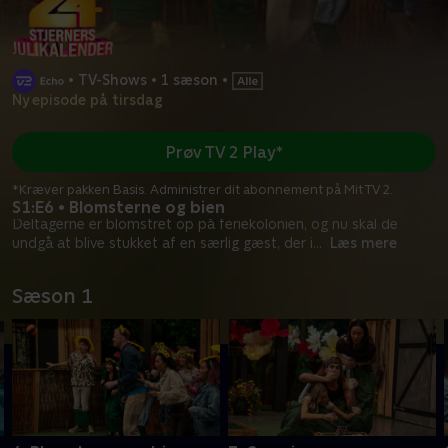
•
TV-Shows
•
1 sæson
•
Ny episode på tirsdag
Prøv TV 2 Play*
*Kræver pakken Basis. Administrer dit abonnement på Mit TV 2.
S1:E6 • Blomsterne og bien
Deltagerne er blomstret op på feriekolonien, og nu skal de
undgå at blive stukket af en særlig gæst, der i
...
Læs mere
Sæson 1