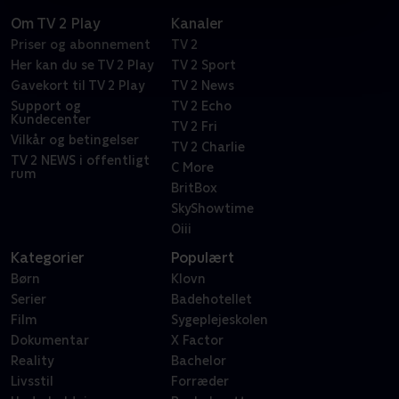
Om TV 2 Play
Kanaler
Priser og abonnement
TV 2
Her kan du se TV 2 Play
TV 2 Sport
Gavekort til TV 2 Play
TV 2 News
Support og
TV 2 Echo
Kundecenter
TV 2 Fri
Vilkår og betingelser
TV 2 Charlie
TV 2 NEWS i offentligt
C More
rum
BritBox
SkyShowtime
Oiii
Kategorier
Populært
Børn
Klovn
Serier
Badehotellet
Film
Sygeplejeskolen
Dokumentar
X Factor
Reality
Bachelor
Livsstil
Forræder