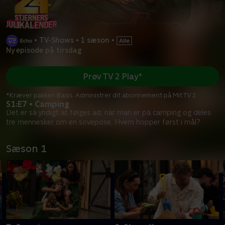
•
TV-Shows
•
1 sæson
•
Ny episode på tirsdag
Prøv TV 2 Play*
*Kræver pakken Basis. Administrer dit abonnement på Mit TV 2.
S1:E7 • Camping
Det er så yndigt at følges ad, når man er på camping og deles
tre mennesker om en sovepose. Hvem hopper først i mål?
Sæson 1