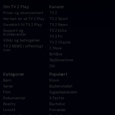
Om TV 2 Play
Kanaler
Priser og abonnement
TV 2
Her kan du se TV 2 Play
TV 2 Sport
Gavekort til TV 2 Play
TV 2 News
Support og
TV 2 Echo
Kundecenter
TV 2 Fri
Vilkår og betingelser
TV 2 Charlie
TV 2 NEWS i offentligt
C More
rum
BritBox
SkyShowtime
Oiii
Kategorier
Populært
Børn
Klovn
Serier
Badehotellet
Film
Sygeplejeskolen
Dokumentar
X Factor
Reality
Bachelor
Livsstil
Forræder