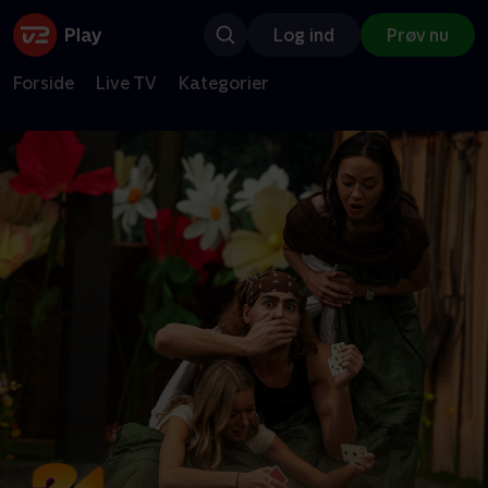
Log ind
Prøv nu
Forside
Live TV
Kategorier