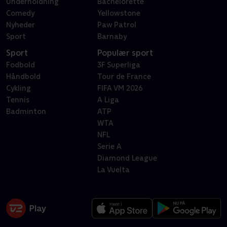
Underholdning
Bachelorette
Comedy
Yellowstone
Nyheder
Paw Patrol
Sport
Barnaby
Sport
Populær sport
Fodbold
3F Superliga
Håndbold
Tour de France
Cykling
FIFA VM 2026
Tennis
A Liga
Badminton
ATP
WTA
NFL
Serie A
Diamond League
La Vuelta