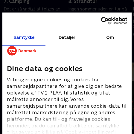
7. Camping
8. Strandtur
Det er så yndigt at følges ad,
Ingen sommer uden en tur på
når man er på camping og
stranden. Deltagerne skal
deles tre mennesker om en
genskabe ikoniske bygninger i
sovepose. Hvem hopper først i
sand, og resultatet er
mål?
mesterværker lige fra Atlantis
7. juli 2026 • 25 min
8. juli 2026 • 24 min
Samtykke
Detaljer
Om
til Søpavillonen.
Andre så også
Dine data og cookies
Vi bruger egne cookies og cookies fra
samarbejdspartnere for at give dig den bedste
oplevelse af TV 2 PLAY, til statistik og til at
målrette annoncer til dig. Vores
samarbejdspartnere kan anvende cookie-data til
målrettet markedsføring på egne og andres
platforme. Du kan til- og fravælge cookies
Danmarks dummeste
Stormester
herunder, og du kan altid trække dit samtykke
TV-Shows • 1 sæsoner
TV-Shows • 10 
tilbage ved at klikke på ’Cookie-indstillinger’ i