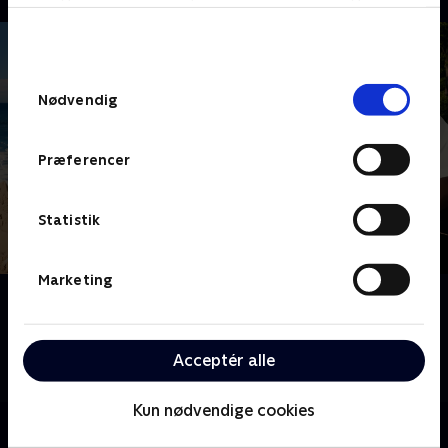
bunden af siden. Læs mere om hvordan TV 2
behandler dine oplysninger i
TV 2s privatlivspolitik
.
Samtykkevalg
Nødvendig
Præferencer
Statistik
Marketing
Om 24 stjerners julikalender
24 kendte danskere bydes velkommen på Melvins
feriekoloni, hvor de skal kæmpe om at klare sig bedst
Acceptér alle
igennem sommerens mange udfordringer.
Kun nødvendige cookies