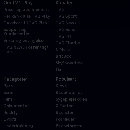
Om TV 2 Play
Kanaler
Priser og abonnement
TV 2
Her kan du se TV 2 Play
TV 2 Sport
Gavekort til TV 2 Play
TV 2 News
Support og
TV 2 Echo
Kundecenter
TV 2 Fri
Vilkår og betingelser
TV 2 Charlie
TV 2 NEWS i offentligt
C More
rum
BritBox
SkyShowtime
Oiii
Kategorier
Populært
Børn
Klovn
Serier
Badehotellet
Film
Sygeplejeskolen
Dokumentar
X Factor
Reality
Bachelor
Livsstil
Forræder
Underholdning
Bachelorette