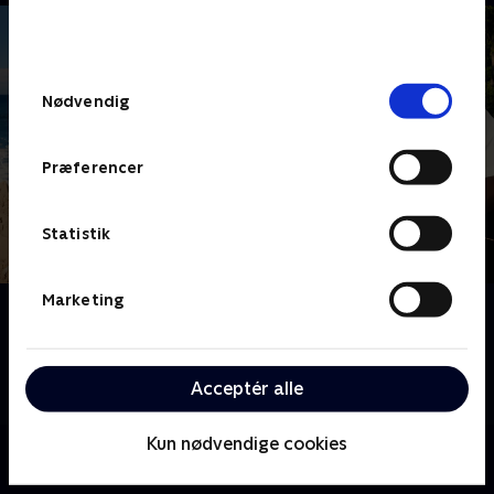
bunden af siden. Læs mere om hvordan TV 2
behandler dine oplysninger i
TV 2s privatlivspolitik
.
Samtykkevalg
Nødvendig
Præferencer
Statistik
Marketing
Om 24 stjerners julikalender
24 kendte danskere bydes velkommen på Melvins
feriekoloni, hvor de skal kæmpe om at klare sig bedst
Acceptér alle
igennem sommerens mange udfordringer.
Kun nødvendige cookies