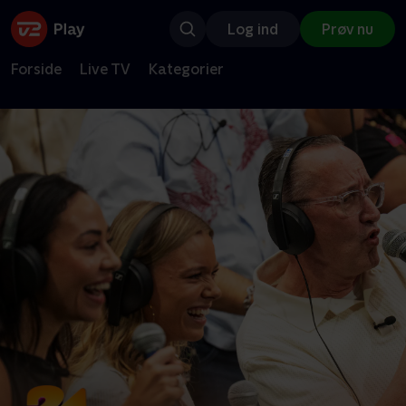
Log ind
Prøv nu
Forside
Live TV
Kategorier