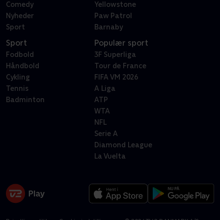
Comedy
Yellowstone
Nyheder
Paw Patrol
Sport
Barnaby
Sport
Populær sport
Fodbold
3F Superliga
Håndbold
Tour de France
Cykling
FIFA VM 2026
Tennis
A Liga
Badminton
ATP
WTA
NFL
Serie A
Diamond League
La Vuelta