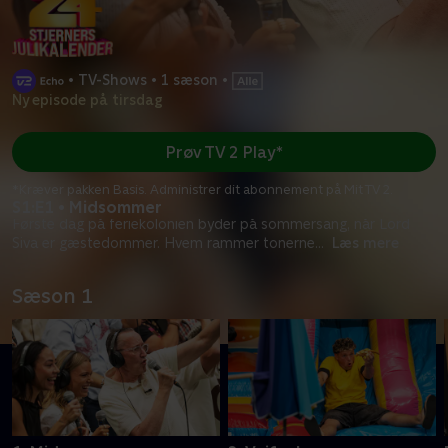
•
TV-Shows
•
1 sæson
•
Ny episode på tirsdag
Prøv TV 2 Play*
*Kræver pakken Basis. Administrer dit abonnement på Mit TV 2.
S1:E1 • Midsommer
Første dag på feriekolonien byder på sommersang, når Lord
Siva er gæstedommer. Hvem rammer tonerne
...
Læs mere
Sæson 1