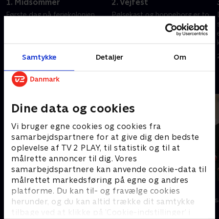
1. Midsommer
2. Vejfest
Første dag på feriekolonien
Pølsekast og hoppeborg er to
byder på sommersang, når
ting, der altid skal være til en
Lord Siva er gæstedommer.
vejfest. I hvert fald når det er
Hvem rammer tonerne renest?
Melvin, der inviterer. Hvem får
Og hvem skal ud i den
flest hotdogs gennem banen?
Samtykke
Detaljer
Om
23. juni 2026 • 27 min
24. juni 2026 • 26 min
allerførste deathmatch?
Andre så også
Dine data og cookies
Vi bruger egne cookies og cookies fra
samarbejdspartnere for at give dig den bedste
oplevelse af TV 2 PLAY, til statistik og til at
målrette annoncer til dig. Vores
samarbejdspartnere kan anvende cookie-data til
målrettet markedsføring på egne og andres
Danmarks dummeste
Stormester
platforme. Du kan til- og fravælge cookies
TV-Shows • 1 sæsoner
TV-Shows • 10 
herunder, og du kan altid trække dit samtykke
tilbage ved at klikke på ’Cookie-indstillinger’ i