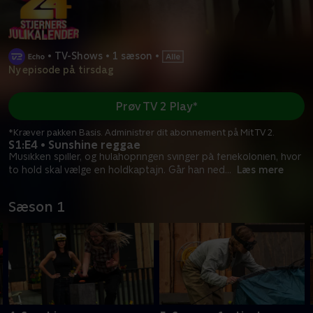
•
TV-Shows
•
1 sæson
•
Ny episode på tirsdag
Prøv TV 2 Play*
*Kræver pakken Basis. Administrer dit abonnement på Mit TV 2.
S1:E4 • Sunshine reggae
Musikken spiller, og hulahopringen svinger på feriekolonien, hvor
to hold skal vælge en holdkaptajn. Går han ned
...
Læs mere
Sæson 1