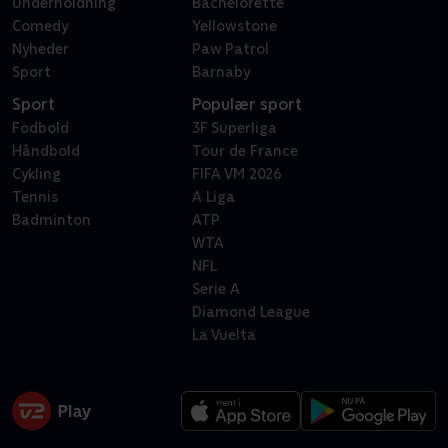
Underholdning
Bachelorette
Comedy
Yellowstone
Nyheder
Paw Patrol
Sport
Barnaby
Sport
Populær sport
Fodbold
3F Superliga
Håndbold
Tour de France
Cykling
FIFA VM 2026
Tennis
A Liga
Badminton
ATP
WTA
NFL
Serie A
Diamond League
La Vuelta