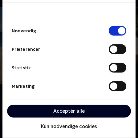
bunden af siden. Læs mere om hvordan TV 2
behandler dine oplysninger i
TV 2s privatlivspolitik
.
Samtykkevalg
Nødvendig
Præferencer
Statistik
Marketing
Om 24 stjerners julikalender
24 kendte danskere bydes velkommen på Melvins
feriekoloni, hvor de skal kæmpe om at klare sig bedst
Acceptér alle
igennem sommerens mange udfordringer.
Kun nødvendige cookies