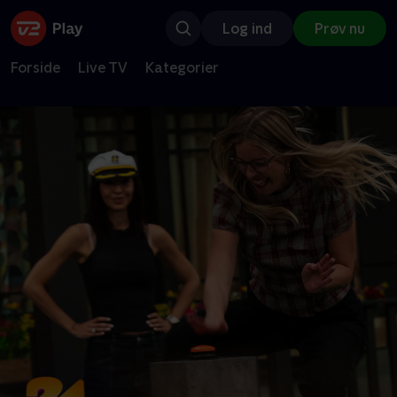
Log ind
Prøv nu
Forside
Live TV
Kategorier