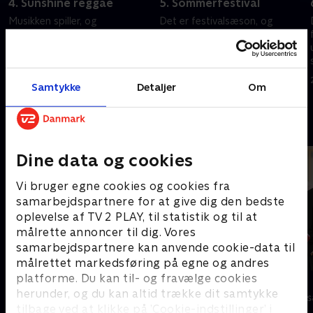
4. Sunshine reggae
5. Sommerfestival
Musikken spiller, og
Det er festivalsæson, og
hulahopringen svinger på
deltagerne skal samle telte og
feriekolonien, hvor to hold skal
undgå at spilde øl, mens de
vælge en holdkaptajn. Går han
bevæger sig gennem
ned med skibet eller freder sig
forhindringerne mod en helt
30. juni 2026 • 25 min
1. juli 2026 • 23 min
Samtykke
Detaljer
Om
selv?
særlig sommeroverraskelse.
Andre så også
Dine data og cookies
Vi bruger egne cookies og cookies fra
samarbejdspartnere for at give dig den bedste
oplevelse af TV 2 PLAY, til statistik og til at
målrette annoncer til dig. Vores
samarbejdspartnere kan anvende cookie-data til
målrettet markedsføring på egne og andres
platforme. Du kan til- og fravælge cookies
Danmarks dummeste
Stormester
herunder, og du kan altid trække dit samtykke
TV-Shows • 1 sæsoner
TV-Shows • 10 
tilbage ved at klikke på ’Cookie-indstillinger’ i