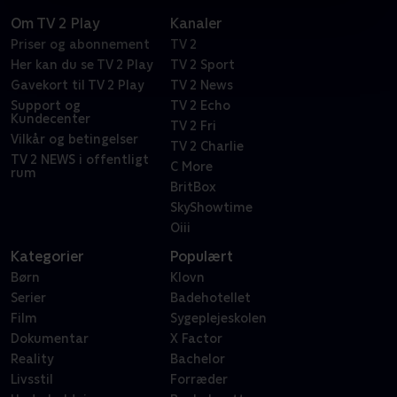
Om TV 2 Play
Kanaler
Priser og abonnement
TV 2
Her kan du se TV 2 Play
TV 2 Sport
Gavekort til TV 2 Play
TV 2 News
Support og
TV 2 Echo
Kundecenter
TV 2 Fri
Vilkår og betingelser
TV 2 Charlie
TV 2 NEWS i offentligt
C More
rum
BritBox
SkyShowtime
Oiii
Kategorier
Populært
Børn
Klovn
Serier
Badehotellet
Film
Sygeplejeskolen
Dokumentar
X Factor
Reality
Bachelor
Livsstil
Forræder