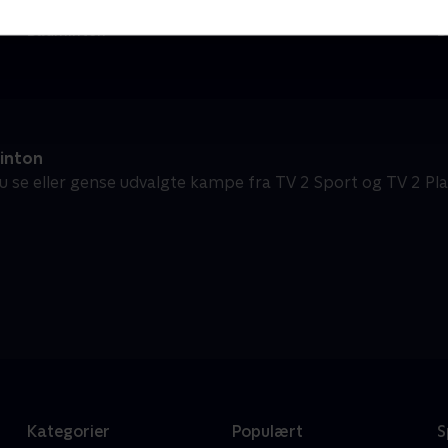
Badminton - Højdepunkter
P
Badminton
B
inton
u se eller gense udvalgte kampe fra TV 2 Sport og TV 2 Pla
Kategorier
Populært
S