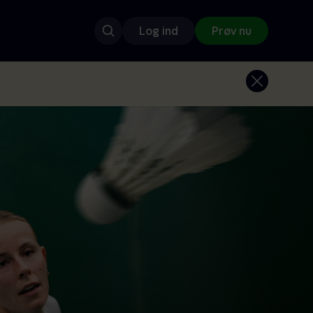
Log ind
Prøv nu