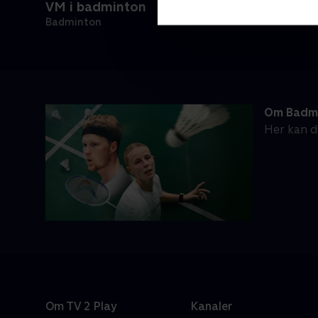
VM i badminton
Badminton
Om Badm
Her kan d
Om TV 2 Play
Kanaler