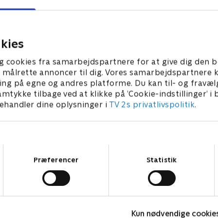
turneringer på badmintons
pen, en af årets helt store
med masser af danske spille
er på badmintonscenen,
aktion.
r af danske spillere i
23. juli 2026 • 54 min
kies
26 • 61 min
g cookies fra samarbejdspartnere for at give dig den b
l at målrette annoncer til dig. Vores samarbejdspartner
ing på egne og andres platforme. Du kan til- og fravæl
amtykke tilbage ved at klikke på ’Cookie-indstillinger’ i
handler dine oplysninger i
TV 2s privatlivspolitik
.
Samtykkevalg
Præferencer
Statistik
Kun nødvendige cookie