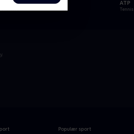
å tur med
ATP
adminton
Tennis
y.
port
Populær sport