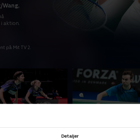
g/Wang,
på
 aktion.
nt på Mit TV 2.
nsen/Bøje-
Gemke-Popov, China Op
Delrue, kvartfinale,
Se China Open, en af årets h
Detaljer
pen