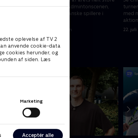
cenen,
turneringer på badmintonscenen,
turne
re i
med masser af danske spillere i
med ma
aktion.
aktion
23. juli 2026 • 41 min
22. jul
edste oplevelse af TV 2
e kan anvende cookie-data
ge cookies herunder, og
 bunden af siden. Læs
Marketing
s
Acceptér alle