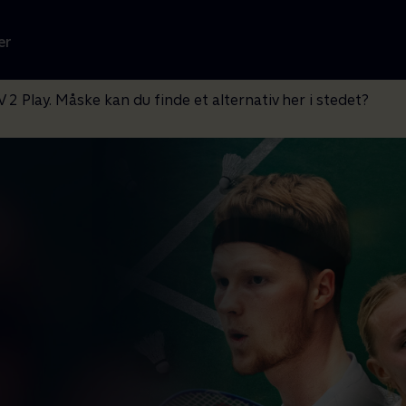
er
V 2 Play. Måske kan du finde et alternativ her i stedet?