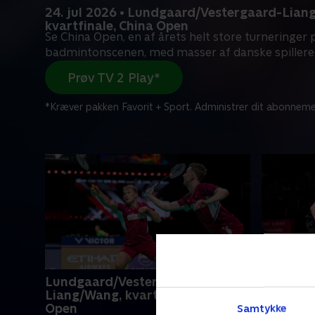
24. jul 2026 • Lundgaard/Vestergaard-Lian
kvartfinale, China Open
Se China Open, en af årets helt store turneringer 
badmintonscenen, med masser af danske spillere i
Prøv TV 2 Play*
*Kræver pakken Favorit + Sport. Administrer dit abonneme
Lundgaard/Vestergaard-
Christia
Liang/Wang, kvartfinale, China
Gicquel/
Open
China O
Samtykke