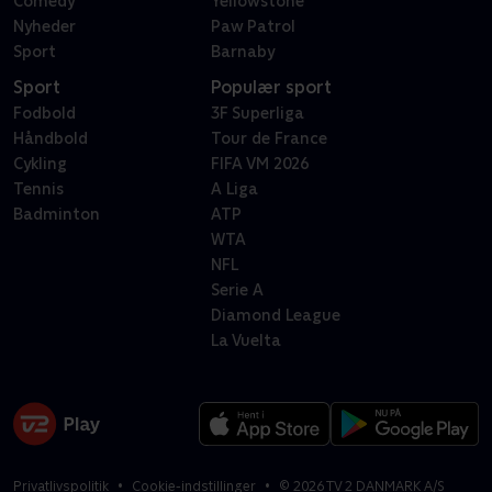
Comedy
Yellowstone
Nyheder
Paw Patrol
Sport
Barnaby
Sport
Populær sport
Fodbold
3F Superliga
Håndbold
Tour de France
Cykling
FIFA VM 2026
Tennis
A Liga
Badminton
ATP
WTA
NFL
Serie A
Diamond League
La Vuelta
Privatlivspolitik
Cookie-indstillinger
©
2026
TV 2 DANMARK A/S