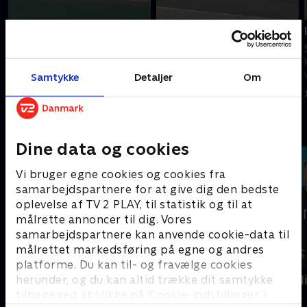
Sao Paulo
Spa-Francorchamps
Se WEC-racet fra brasilianske
Se WEC-racet fra belgiske Spa-
Sao Paulo.
Francorchamps.
Samtykke
Detaljer
Om
12. juli 2026 • 423 min
9. maj 2026 • 425 min
Andre så også
Dine data og cookies
Vi bruger egne cookies og cookies fra
samarbejdspartnere for at give dig den bedste
oplevelse af TV 2 PLAY, til statistik og til at
målrette annoncer til dig. Vores
samarbejdspartnere kan anvende cookie-data til
målrettet markedsføring på egne og andres
platforme. Du kan til- og fravælge cookies
herunder, og du kan altid trække dit samtykke
Vinter-OL - Bobslæde
AftenParisN
tilbage ved at klikke på ’Cookie-indstillinger’ i
Bobslæde
Cykling