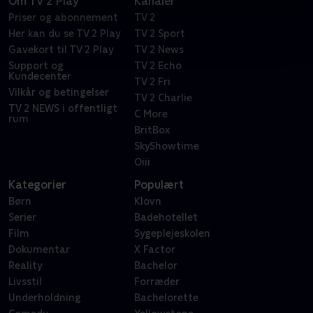
Om TV 2 Play
Kanaler
Priser og abonnement
TV 2
Her kan du se TV 2 Play
TV 2 Sport
Gavekort til TV 2 Play
TV 2 News
Support og
TV 2 Echo
Kundecenter
TV 2 Fri
Vilkår og betingelser
TV 2 Charlie
TV 2 NEWS i offentligt
C More
rum
BritBox
SkyShowtime
Oiii
Kategorier
Populært
Børn
Klovn
Serier
Badehotellet
Film
Sygeplejeskolen
Dokumentar
X Factor
Reality
Bachelor
Livsstil
Forræder
Underholdning
Bachelorette