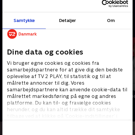
ved Bologna.
9. maj 2026 • 425 min
19. april 2026 • 421 min
Samtykke
Detaljer
Om
Andre så også
Dine data og cookies
Vi bruger egne cookies og cookies fra
samarbejdspartnere for at give dig den bedste
oplevelse af TV 2 PLAY, til statistik og til at
målrette annoncer til dig. Vores
samarbejdspartnere kan anvende cookie-data til
Vinter-OL - Bobslæde
AftenCatalo
målrettet markedsføring på egne og andres
platforme. Du kan til- og fravælge cookies
Bobslæde
Cykling
herunder, og du kan altid trække dit samtykke
tilbage ved at klikke på ’Cookie-indstillinger’ i
bunden af siden. Læs mere om hvordan TV 2
behandler dine oplysninger i