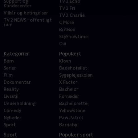
Support og
TV 2 Echo
Kundecenter
TV 2 Fri
Vilkår og betingelser
TV 2 Charlie
TV 2 NEWS i offentligt
C More
rum
BritBox
SkyShowtime
Oiii
Kategorier
Populært
Børn
Klovn
Serier
Badehotellet
Film
Sygeplejeskolen
Dokumentar
X Factor
Reality
Bachelor
Livsstil
Forræder
Underholdning
Bachelorette
Comedy
Yellowstone
Nyheder
Paw Patrol
Sport
Barnaby
Sport
Populær sport