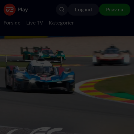
Log ind
Prøv nu
Forside
Live TV
Kategorier