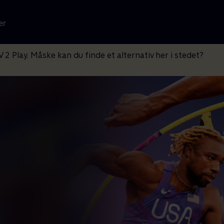
er
V 2 Play. Måske kan du finde et alternativ her i stedet?