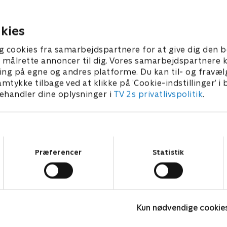
tionale topstævner, hvor
i internationale topstævner,
 point afgør den samlede
sæsonens point afgør den 
vinder.
kies
26 • 118 min
4. juli 2026 • 118 min
g cookies fra samarbejdspartnere for at give dig den b
l at målrette annoncer til dig. Vores samarbejdspartner
ing på egne og andres platforme. Du kan til- og fravæl
amtykke tilbage ved at klikke på ’Cookie-indstillinger’ i
handler dine oplysninger i
TV 2s privatlivspolitik
.
Samtykkevalg
Præferencer
Statistik
Vinter-OL - Snowboard
P
Kun nødvendige cookie
Snowboard
C