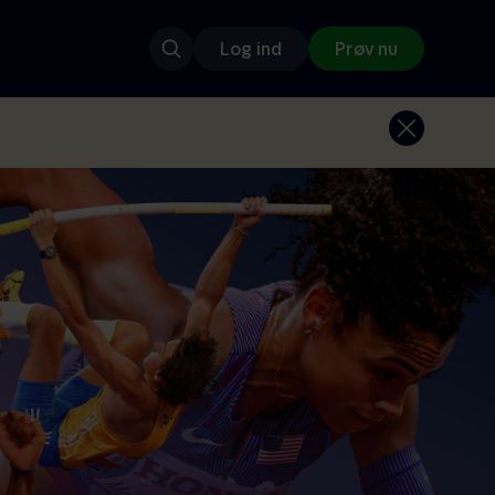
Log ind
Prøv nu