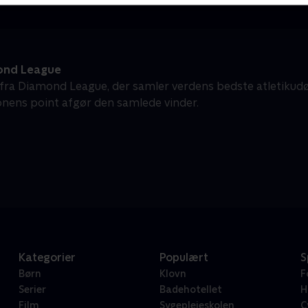
ond League
k fra Diamond League, der samler verdens bedste atletikudø
nens point afgør den samlede vinder.
Kategorier
Populært
S
Børn
Klovn
F
Serier
Badehotellet
H
Film
Sygeplejeskolen
C