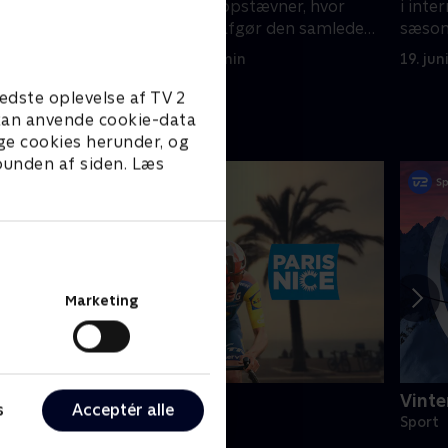
 hvor
i internationale topstævner, hvor
i inte
samlede
sæsonens point afgør den samlede
sæson
vinder.
vinder
28. juni 2026 • 118 min
19. jun
edste oplevelse af TV 2
e kan anvende cookie-data
ge cookies herunder, og
 bunden af siden. Læs
Marketing
aris-Nice
Vinte
s
Acceptér alle
ykling
Sport