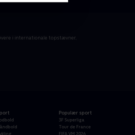
vere i internationale topstævner,
port
Populær sport
odbold
3F Superliga
åndbold
Tour de France
ykling
FIFA VM 2026