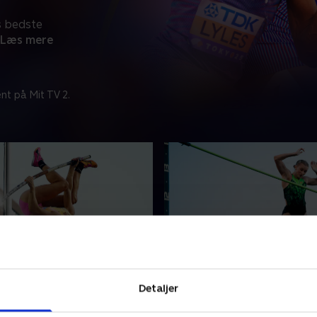
s bedste
Læs mere
nt på Mit TV 2.
Eugene
Detaljer
k fra Diamond League, der
Se atletik fra Diamond Leag
rdens bedste atletikudøvere
samler verdens bedste atle