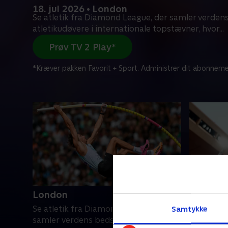
18. jul 2026 • London
Se atletik fra Diamond League, der samler verden
atletikudøvere i internationale topstævner, hvor
...
Prøv TV 2 Play*
*Kræver pakken Favorit + Sport. Administrer dit abonneme
London
Monaco
Samtykke
Se atletik fra Diamond League, der
Se atleti
samler verdens bedste atletikudøvere
samler ve