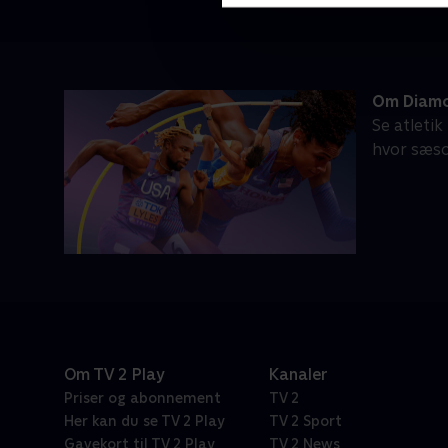
Om Diam
Se atleti
hvor sæso
Om TV 2 Play
Kanaler
Priser og abonnement
TV 2
Her kan du se TV 2 Play
TV 2 Sport
Gavekort til TV 2 Play
TV 2 News