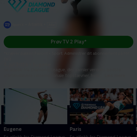
•
Atletik
•
Prøv TV 2 Play*
*Kræver pakken Favorit + Sport. Administrer dit abonnement på Mit
TV 2.
4. jul 2026 • Eugene
Se atletik fra Diamond League, der samler verdens bedste
atletikudøvere i internationale topstævner, hvor
...
Læs mere
Eugene
Paris
Se atletik fra Diamond League,
Se atletik fra Diamond League,