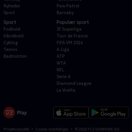
Nyheder
Paw Patrol
Sport
Barnaby
Sport
Populær sport
Fodbold
3F Superliga
Håndbold
Tour de France
Cykling
FIFA VM 2026
Tennis
A Liga
Badminton
ATP
WTA
NFL
Serie A
Diamond League
La Vuelta
Privatlivspolitik
Cookie-indstillinger
©
2026
TV 2 DANMARK A/S