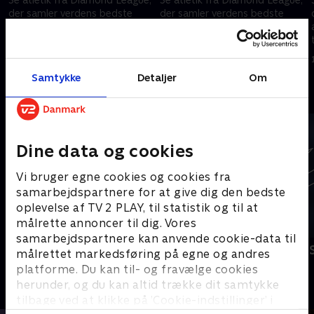
der samler verdens bedste
der samler verdens bedste
atletikudøvere i internationale
atletikudøvere i internationale
topstævner, hvor sæsonens
topstævner, hvor sæsonens
point afgør den samlede
point afgør den samlede
4. juli 2026 • 118 min
28. juni 2026 • 118 min
vinder.
vinder.
Samtykke
Detaljer
Om
Andre så også
Dine data og cookies
Vi bruger egne cookies og cookies fra
samarbejdspartnere for at give dig den bedste
oplevelse af TV 2 PLAY, til statistik og til at
målrette annoncer til dig. Vores
samarbejdspartnere kan anvende cookie-data til
Diamond League - Højdepunkter
Vinter-OL -
målrettet markedsføring på egne og andres
Atletik
Snowboard
platforme. Du kan til- og fravælge cookies
herunder, og du kan altid trække dit samtykke
tilbage ved at klikke på ’Cookie-indstillinger’ i