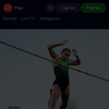
Log ind
Prøv nu
Forside
Live TV
Kategorier