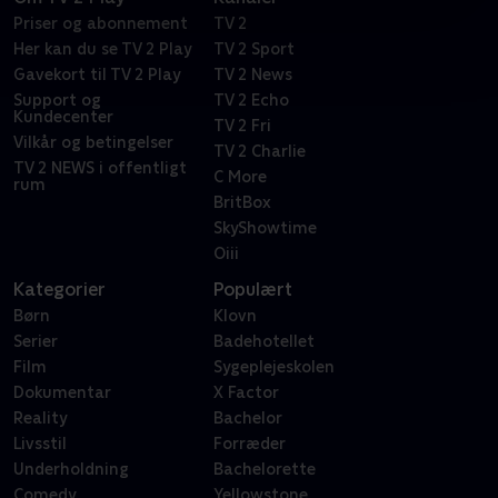
Priser og abonnement
TV 2
Her kan du se TV 2 Play
TV 2 Sport
Gavekort til TV 2 Play
TV 2 News
Support og
TV 2 Echo
Kundecenter
TV 2 Fri
Vilkår og betingelser
TV 2 Charlie
TV 2 NEWS i offentligt
C More
rum
BritBox
SkyShowtime
Oiii
Kategorier
Populært
Børn
Klovn
Serier
Badehotellet
Film
Sygeplejeskolen
Dokumentar
X Factor
Reality
Bachelor
Livsstil
Forræder
Underholdning
Bachelorette
Comedy
Yellowstone